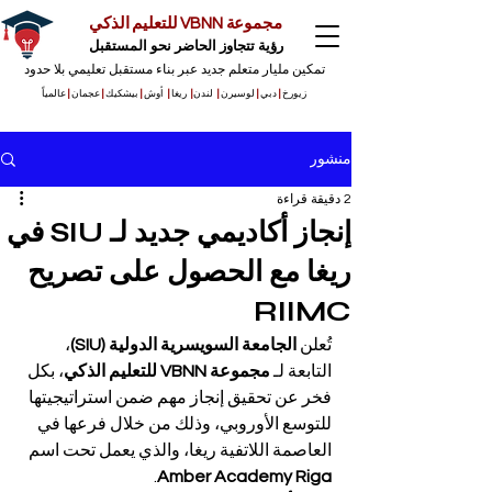
مجموعة VBNN للتعليم الذكي
رؤية تتجاوز الحاضر نحو المستقبل
تمكين مليار متعلم جديد عبر بناء مستقبل تعليمي بلا حدود
زيورخ
|
دبي
|
لوسيرن
|
لندن
|
ريغا
|
أوش
|
بيشكيك
|
عجمان
|
عالمياً
منشور
2 دقيقة قراءة
إنجاز أكاديمي جديد لـ SIU في
ريغا مع الحصول على تصريح
RIIMC
تُعلن 
الجامعة السويسرية الدولية (SIU)
، 
التابعة لـ 
مجموعة VBNN للتعليم الذكي
، بكل 
فخر عن تحقيق إنجاز مهم ضمن استراتيجيتها 
للتوسع الأوروبي، وذلك من خلال فرعها في 
العاصمة اللاتفية ريغا، والذي يعمل تحت اسم 
.
Amber Academy Riga