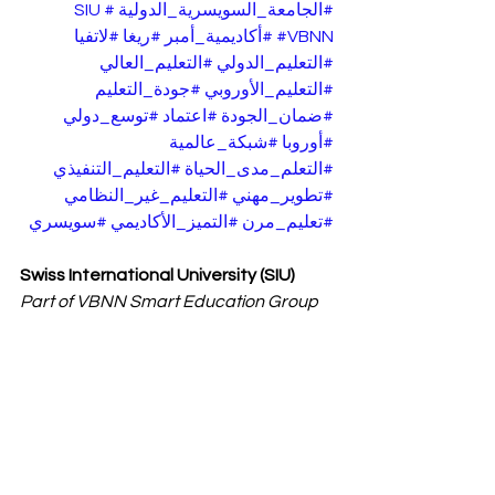
#الجامعة_السويسرية_الدولية
#SIU
#VBNN
#أكاديمية_أمبر
#ريغا
#لاتفيا
#التعليم_الدولي
#التعليم_العالي
#التعليم_الأوروبي
#جودة_التعليم
#ضمان_الجودة
#اعتماد
#توسع_دولي
#أوروبا
#شبكة_عالمية
#التعلم_مدى_الحياة
#التعليم_التنفيذي
#تطوير_مهني
#التعليم_غير_النظامي
#تعليم_مرن
#التميز_الأكاديمي
#سويسري
Swiss International University (SIU) 
Part of VBNN Smart Education Group