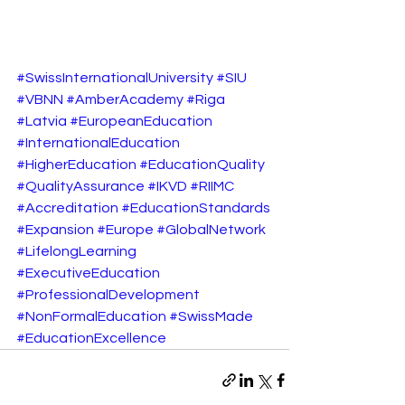
#SwissInternationalUniversity
#SIU
#VBNN
#AmberAcademy
#Riga
#Latvia
#EuropeanEducation
#InternationalEducation
#HigherEducation
#EducationQuality
#QualityAssurance
#IKVD
#RIIMC
#Accreditation
#EducationStandards
#Expansion
#Europe
#GlobalNetwork
#LifelongLearning
#ExecutiveEducation
#ProfessionalDevelopment
#NonFormalEducation
#SwissMade
#EducationExcellence