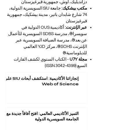
دزانديليك، أوش، جمهورية قيرغيزستان
مكتب بيشكيك:
جامعة SIU السويسرية الدولية،
74 شارع شابدان باتير، مدينة بيشكيك، جمهورية
قيرغيزستان
عبر الإنترنت:
أكاديمية OUS الدولية في
سويسرا®، مدرسة SDBS السويسرية للأعمال
عن بعد®، مدرسة الضيافة السويسرية عبر
الإنترنت SOHS®، مركز YJD العالمي
للدبلوماسية®
مجلة U7Y
- الكتاب السنوي لكشف القارات
السبع (ISSN
3042-4399)
إنجازاتنا الأكاديمية: استكشف أبحاث SIU على
Web of Science
التميز الأكاديمي العالمي: افتح آفاقاً جديدة مع
الجامعة السويسرية الدولية