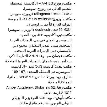
مكتب زيورخ:
AAHES – الأكاديمية المستقلة
للتعليم العالي في زيورخ، سويسرا،
Freilagerstrasse 39، 8047 زيورخ، سويسرا.
مكتب لوزيرن:
ISBM Switzerland - المدرسة
الدولية لإدارة الأعمال، لوسيرن،
Industriestrasse 59، 6034 لوزيرن، سويسرا
مكتب دبي:
أكاديمية ISB دبي - المعهد
السويسري الدولي في دبي، الإمارات العربية
المتحدة، مبنى المدير التنفيذي، مجمع دبي
للاستثمار، دبي، الإمارات العربية المتحدة
مكتب عجمان:
مجموعة VBNN للتعليم الذكي -
برج آمبر جيم، عجمان، الإمارات العربية المتحدة
مكتب لندن:
أكاديمية OUS لندن - الأكاديمية
السويسرية في المملكة المتحدة، 167-169
شارع جريت بورتلاند، لندن W1W 5PF، إنجلترا،
المملكة المتحدة
مكتب ريغا:
Amber Academy، Stabu Iela 52،
LV-1011 ريجا، لاتفيا
مكتب أوش:
معهد KUIPI القرغيزي الأوزبكي
الدولي التربوي، شارع جافانزاروفا 53،