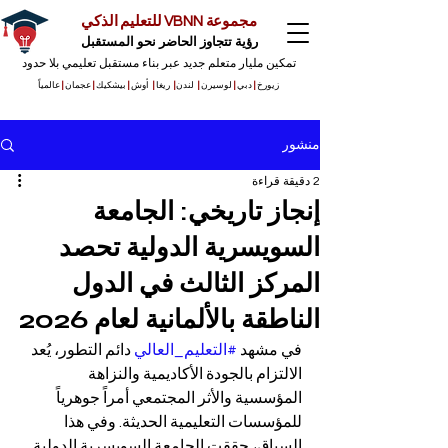
مجموعة VBNN للتعليم الذكي
رؤية تتجاوز الحاضر نحو المستقبل
تمكين مليار متعلم جديد عبر بناء مستقبل تعليمي بلا حدود
زيورخ
|
دبي
|
لوسيرن
|
لندن
|
ريغا
|
أوش
|
بيشكيك
|
عجمان
|
عالمياً
منشور
2 دقيقة قراءة
إنجاز تاريخي: الجامعة
السويسرية الدولية تحصد
المركز الثالث في الدول
الناطقة بالألمانية لعام 2026
في مشهد 
#التعليم_العالي
 دائم التطور، يُعد 
الالتزام بالجودة الأكاديمية والنزاهة 
المؤسسية والأثر المجتمعي أمراً جوهرياً 
للمؤسسات التعليمية الحديثة. وفي هذا 
السياق، حققت الجامعة السويسرية الدولية 