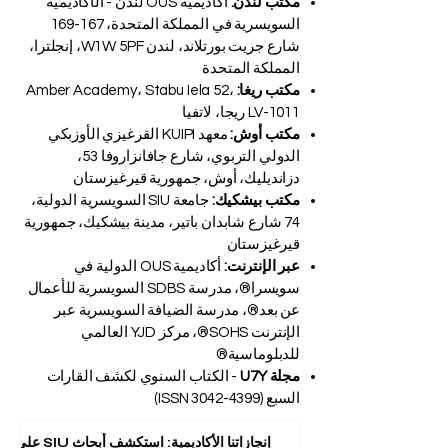
مكتب لندن:
أكاديمية OUS لندن - الأكاديمية
السويسرية في المملكة المتحدة، 167-169
شارع جريت بورتلاند، لندن W1W 5PF، إنجلترا،
المملكة المتحدة
مكتب ريغا:
Amber Academy، Stabu Iela 52،
LV-1011 ريجا، لاتفيا
مكتب أوش:
معهد KUIPI القرغيزي الأوزبكي
الدولي التربوي، شارع جافانزاروفا 53،
دزانديليك، أوش، جمهورية قيرغيزستان
مكتب بيشكيك:
جامعة SIU السويسرية الدولية،
74 شارع شابدان باتير، مدينة بيشكيك، جمهورية
قيرغيزستان
عبر الإنترنت:
أكاديمية OUS الدولية في
سويسرا®، مدرسة SDBS السويسرية للأعمال
عن بعد®، مدرسة الضيافة السويسرية عبر
الإنترنت SOHS®، مركز YJD العالمي
للدبلوماسية®
مجلة U7Y
- الكتاب السنوي لكشف القارات
السبع (ISSN
3042-4399)
إنجازاتنا الأكاديمية: استكشف أبحاث SIU على