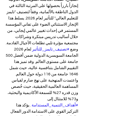
إنجازاً بارزاً بحصولها على المرتبة الثالثة في 
الدول الناطقة بالألمانية، وفقاً لتصنيف "تايمز 
للتعليم العالي" للتأثير لعام 2026. يسلط هذا 
الإنجاز الاستثنائي الضوء على تفاني المؤسسة 
المستمر في إحداث تغيير عالمي إيجابي، من 
خلال أساليب تدريس مبتكرة وشراكات 
مجتمعية مؤثرة تلبي تطلعات الأجيال القادمة.
وضع 
#تصنيف_تايمز_للتأثير
 لعام 2026 
الجامعة السويسرية الدولية ضمن أفضل 500 
جامعة على مستوى العالم. وقد تميز هذا 
التقييم الشامل بتنافسية عالية، حيث شمل 
1646 جامعة من 116 دولة حول العالم. 
واعتمدت المنهجية على نهج صارم لقياس 
المساهمة العالمية الحقيقية، حيث خُصص 
وزن قدره 27% للسمعة الأكاديمية والبحثية، 
و73% للامتثال إلى 
#أهداف_التنمية_المستدامة
 . يؤكد هذا 
التركيز القوي على الاستدامة الدور الفعال 