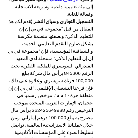
إلى بيئة تعليمية داعمة وسريعة الاستجابة 
وفعالة للغاية.
التسجيل التجاري وسياق النشر
 يُقدم لكم هذا 
المقال من قبل "مجموعة في بي إن إن 
للتعليم الذكي". وبصفتها منظمة مكرسة 
بشكل صارم للتقدم التعليمي الحديث 
والشفافية المؤسسية، فإن "مجموعة في بي 
إن إن للتعليم الذكي" مسجلة لدى المعهد 
الفيدرالي السويسري للملكية الفكرية تحت 
الرقم 845306 برأس مال شركة يبلغ 
100,000 فرنك سويسري. وعلاوة على ذلك، 
فإن فرعنا التشغيلي الإقليمي، "في بي إن إن 
منطقة حرة - ذ.م.م"، مرخص رسمياً في 
عجمان، الإمارات العربية المتحدة بموجب 
الترخيص رقم 262425649888 برأس مال 
مصرح به يبلغ 100,000 درهم إماراتي. ومن 
خلال عملياتنا الاستراتيجية العالمية، نواصل 
تسليط الضوء على المؤسسات الأكاديمية 