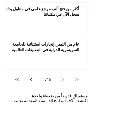
أكثر من 30 ألف مرجع علمي في متناول يدك:
سجل الآن في مكتباتنا
عام من التميز: إنجازات استثنائية للجامعة
السويسرية الدولية في التصنيفات العالمية
1
/
45
مستقبلك قد يبدأ من ضغطة واحدة.
اكتشف آلاف البرامج الدراسية المقدمة ضمن
مجموعة VBNN في 9 مدن دولية. اختر البرنامج
الذي يناسب أهدافك، لغتك، وطموحك المهني.
اكتشف جميع البرامج من
هنا:
https://executive.swissuniversity.com/