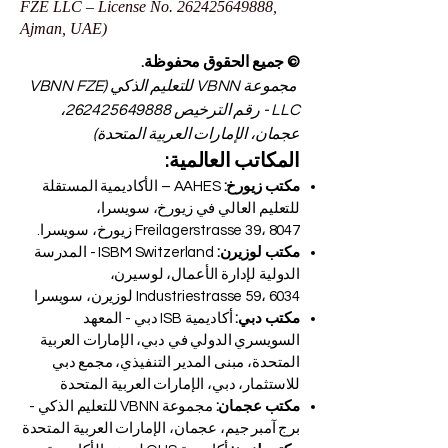
FZE LLC – License No.
262425649888
,
Ajman, UAE)
© جميع الحقوق محفوظة.
مجموعة VBNN للتعليم الذكي (VBNN FZE
LLC - رقم الترخيص
262425649888
،
عجمان، الإمارات العربية المتحدة)
المكاتب العالمية:
مكتب زيورخ:
AAHES – الأكاديمية المستقلة
للتعليم العالي في زيورخ، سويسرا،
Freilagerstrasse 39، 8047 زيورخ، سويسرا.
مكتب لوزيرن:
ISBM Switzerland - المدرسة
الدولية لإدارة الأعمال، لوسيرن،
Industriestrasse 59، 6034 لوزيرن، سويسرا
مكتب دبي:
أكاديمية ISB دبي - المعهد
السويسري الدولي في دبي، الإمارات العربية
المتحدة، مبنى المدير التنفيذي، مجمع دبي
للاستثمار، دبي، الإمارات العربية المتحدة
مكتب عجمان:
مجموعة VBNN للتعليم الذكي -
برج آمبر جيم، عجمان، الإمارات العربية المتحدة