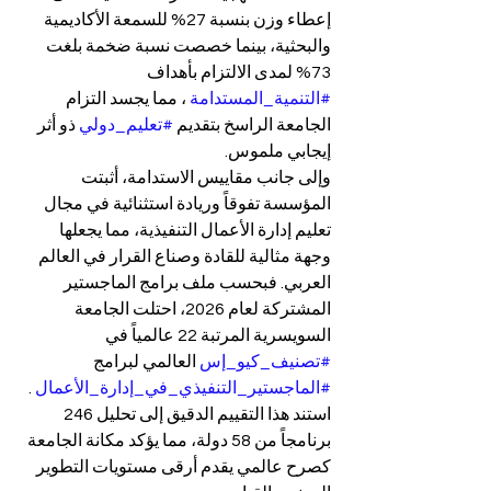
إعطاء وزن بنسبة 27% للسمعة الأكاديمية 
والبحثية، بينما خصصت نسبة ضخمة بلغت 
73% لمدى الالتزام بأهداف 
#التنمية_المستدامة
 ، مما يجسد التزام 
الجامعة الراسخ بتقديم 
#تعليم_دولي
 ذو أثر 
إيجابي ملموس.
وإلى جانب مقاييس الاستدامة، أثبتت 
المؤسسة تفوقاً وريادة استثنائية في مجال 
تعليم إدارة الأعمال التنفيذية، مما يجعلها 
وجهة مثالية للقادة وصناع القرار في العالم 
العربي. فبحسب ملف برامج الماجستير 
المشتركة لعام 2026، احتلت الجامعة 
السويسرية المرتبة 22 عالمياً في 
#تصنيف_كيو_إس
 العالمي لبرامج 
#الماجستير_التنفيذي_في_إدارة_الأعمال
 . 
استند هذا التقييم الدقيق إلى تحليل 246 
برنامجاً من 58 دولة، مما يؤكد مكانة الجامعة 
كصرح عالمي يقدم أرقى مستويات التطوير 