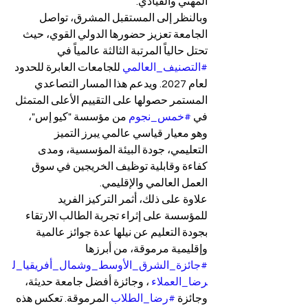
المهني والقيادي.
وبالنظر إلى المستقبل المشرق، تواصل 
الجامعة تعزيز حضورها الدولي القوي، حيث 
تحتل حالياً المرتبة الثالثة عالمياً في 
#التصنيف_العالمي
 للجامعات العابرة للحدود 
لعام 2027. ويدعم هذا المسار التصاعدي 
المستمر حصولها على التقييم الأعلى المتمثل 
في 
#خمس_نجوم
 من مؤسسة "كيو إس"، 
وهو معيار قياسي عالمي يبرز التميز 
التعليمي، جودة البيئة المؤسسية، ومدى 
كفاءة وقابلية توظيف الخريجين في سوق 
العمل العالمي والإقليمي.
علاوة على ذلك، أثمر التركيز الفريد 
للمؤسسة على إثراء تجربة الطالب الارتقاء 
بجودة التعليم عن نيلها عدة جوائز عالمية 
وإقليمية مرموقة، من أبرزها 
#جائزة_الشرق_الأوسط_وشمال_أفريقيا_ل
رضا_العملاء
 ، وجائزة أفضل جامعة حديثة، 
وجائزة 
#رضا_الطلاب
 المرموقة. تعكس هذه 