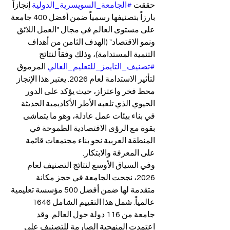
حققت 
#الجامعة_السويسرية_الدولية
 إنجازاً 
بارزاً بتصنيفها رسمياً ضمن أفضل 400 جامعة 
على مستوى العالم في مجال "العمل اللائق 
ونمو الاقتصاد" (الهدف الثامن من أهداف 
التنمية المستدامة)، وذلك وفقاً لنتائج 
#تصنيف_التايمز_للتعليم_العالي
 المرموق 
لتأثير الاستدامة لعام 2026. يعتبر هذا الإنجاز 
محط فخر واعتزاز، حيث يؤكد على الدور 
الحيوي الذي تلعبه الأطر الأكاديمية الحديثة 
في بناء بيئات عمل عادلة، وهو ما يتماشى 
بقوة مع الرؤى الاقتصادية الطموحة في 
المنطقة العربية نحو بناء مجتمعات قائمة 
على المعرفة والابتكار.
وفي السياق الأوسع لنتائج التصنيف لعام 
2026، نجحت الجامعة في حجز مكانة 
متقدمة لها ضمن أفضل 500 مؤسسة تعليمية 
عالمياً. شمل هذا التقييم الشامل 1646 
جامعة من 116 دولة حول العالم. وقد 
اعتمدت المنهجية الصارمة للتصنيف على 