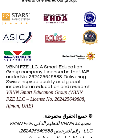
institutions within our group.
VBNN FZE LLC. A Smart Education
Group company. Licensed in the UAE
under No.
262425649888
. Delivering
Swiss-inspired quality and global
innovation in education and research.
VBNN Smart Education Group (VBNN
FZE LLC – License No.
262425649888
,
Ajman, UAE)
© جميع الحقوق محفوظة.
مجموعة VBNN للتعليم الذكي (VBNN FZE
LLC - رقم الترخيص
262425649888
،