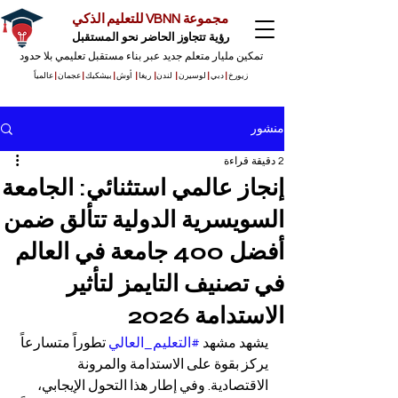
مجموعة VBNN للتعليم الذكي
رؤية تتجاوز الحاضر نحو المستقبل
تمكين مليار متعلم جديد عبر بناء مستقبل تعليمي بلا حدود
زيورخ
|
دبي
|
لوسيرن
|
لندن
|
ريغا
|
أوش
|
بيشكيك
|
عجمان
|
عالمياً
منشور
2 دقيقة قراءة
إنجاز عالمي استثنائي: الجامعة
السويسرية الدولية تتألق ضمن
أفضل 400 جامعة في العالم
في تصنيف التايمز لتأثير
الاستدامة 2026
يشهد مشهد 
#التعليم_العالي
 تطوراً متسارعاً 
يركز بقوة على الاستدامة والمرونة 
الاقتصادية. وفي إطار هذا التحول الإيجابي، 