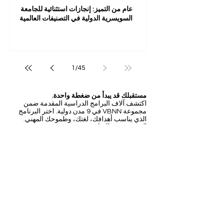
عام من التميز: إنجازات استثنائية للجامعة
السويسرية الدولية في التصنيفات العالمية
1
/
45
مستقبلك قد يبدأ من ضغطة واحدة.
اكتشف آلاف البرامج الدراسية المقدمة ضمن
مجموعة VBNN في 9 مدن دولية. اختر البرنامج
الذي يناسب أهدافك، لغتك، وطموحك المهني.
اكتشف جميع البرامج من
هنا:
https://executive.swissuniversity.com/
عضو منتسب إلى
الجامعة السويسرية الدولية SIU
التصنيفات العالمية والاعتراف الدولي