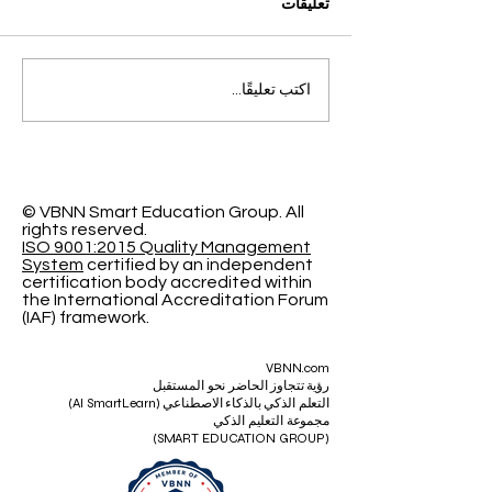
تعليقات
التميز الأكاديمي العالمي: افتح
اكتب تعليقًا...
آفاقاً جديدة مع الجامعة
السويسرية الدولية
© VBNN Smart Education Group.
All
rights reserved.
ISO 9001:2015 Quality Management
System
certified by an independent
certification body accredited within
the International Accreditation Forum
(IAF) framework.
VBNN.com
رؤية تتجاوز الحاضر نحو المستقبل
التعلم الذكي بالذكاء الاصطناعي (AI SmartLearn)
مجموعة التعليم الذكي
(SMART EDUCATION GROUP)