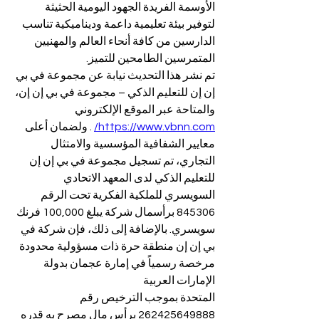
الأوسمة الفريدة الجهود اليومية الحثيثة 
لتوفير بيئة تعليمية داعمة وديناميكية تناسب 
الدارسين من كافة أنحاء العالم والمهنيين 
المتمرسين الطامحين للتميز.
تم نشر هذا التحديث نيابة عن مجموعة في بي 
إن إن للتعليم الذكي – مجموعة في بي إن إن، 
والمتاحة عبر الموقع الإلكتروني 
https://www.vbnn.com/
 . ولضمان أعلى 
معايير الشفافية المؤسسية والامتثال 
التجاري، تم تسجيل مجموعة في بي إن إن 
للتعليم الذكي لدى المعهد الاتحادي 
السويسري للملكية الفكرية تحت الرقم 
845306 برأسمال شركة يبلغ 100,000 فرنك 
سويسري. بالإضافة إلى ذلك، فإن شركة في 
بي إن إن منطقة حرة ذات مسؤولية محدودة 
مرخصة رسمياً في إمارة عجمان بدولة 
الإمارات العربية 
المتحدة بموجب الترخيص رقم 
262425649888 برأس مال مصرح به قدره 