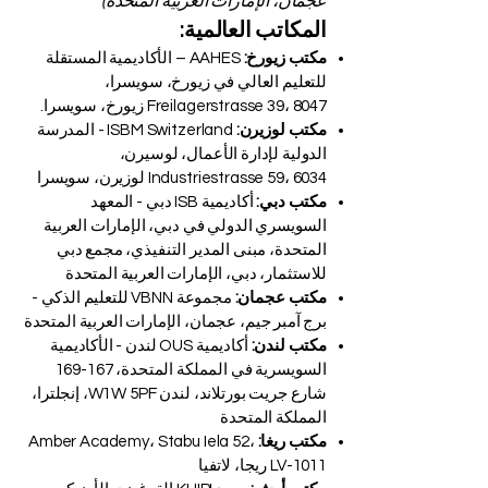
عجمان، الإمارات العربية المتحدة)
المكاتب العالمية:
مكتب زيورخ:
AAHES – الأكاديمية المستقلة
للتعليم العالي في زيورخ، سويسرا،
Freilagerstrasse 39، 8047 زيورخ، سويسرا.
مكتب لوزيرن:
ISBM Switzerland - المدرسة
الدولية لإدارة الأعمال، لوسيرن،
Industriestrasse 59، 6034 لوزيرن، سويسرا
مكتب دبي:
أكاديمية ISB دبي - المعهد
السويسري الدولي في دبي، الإمارات العربية
المتحدة، مبنى المدير التنفيذي، مجمع دبي
للاستثمار، دبي، الإمارات العربية المتحدة
مكتب عجمان:
مجموعة VBNN للتعليم الذكي -
برج آمبر جيم، عجمان، الإمارات العربية المتحدة
مكتب لندن:
أكاديمية OUS لندن - الأكاديمية
السويسرية في المملكة المتحدة، 167-169
شارع جريت بورتلاند، لندن W1W 5PF، إنجلترا،
المملكة المتحدة
مكتب ريغا:
Amber Academy، Stabu Iela 52،
LV-1011 ريجا، لاتفيا