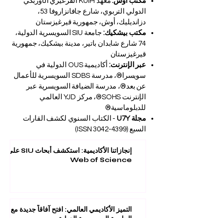
مكتب أوش:
معهد KUIPI القرغيزي الأوزبكي
الدولي التربوي، شارع جافانزاروفا 53،
دزانديليك، أوش، جمهورية قيرغيزستان
مكتب بيشكيك:
جامعة SIU السويسرية الدولية،
74 شارع شابدان باتير، مدينة بيشكيك، جمهورية
قيرغيزستان
عبر الإنترنت:
أكاديمية OUS الدولية في
سويسرا®، مدرسة SDBS السويسرية للأعمال
عن بعد®، مدرسة الضيافة السويسرية عبر
الإنترنت SOHS®، مركز YJD العالمي
للدبلوماسية®
مجلة U7Y
- الكتاب السنوي لكشف القارات
السبع (ISSN
3042-4399)
إنجازاتنا الأكاديمية: استكشف أبحاث SIU على
Web of Science
التميز الأكاديمي العالمي: افتح آفاقاً جديدة مع