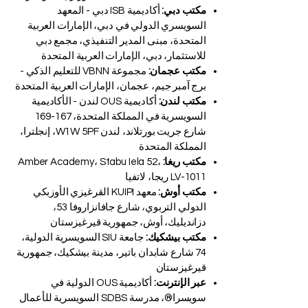
مكتب دبي:
أكاديمية ISB دبي - المعهد
السويسري الدولي في دبي، الإمارات العربية
المتحدة، مبنى المدير التنفيذي، مجمع دبي
للاستثمار، دبي، الإمارات العربية المتحدة
مكتب عجمان:
مجموعة VBNN للتعليم الذكي -
برج آمبر جيم، عجمان، الإمارات العربية المتحدة
مكتب لندن:
أكاديمية OUS لندن - الأكاديمية
السويسرية في المملكة المتحدة، 167-169
شارع جريت بورتلاند، لندن W1W 5PF، إنجلترا،
المملكة المتحدة
مكتب ريغا:
Amber Academy، Stabu Iela 52،
LV-1011 ريجا، لاتفيا
مكتب أوش:
معهد KUIPI القرغيزي الأوزبكي
الدولي التربوي، شارع جافانزاروفا 53،
دزانديليك، أوش، جمهورية قيرغيزستان
مكتب بيشكيك:
جامعة SIU السويسرية الدولية،
74 شارع شابدان باتير، مدينة بيشكيك، جمهورية
قيرغيزستان
عبر الإنترنت:
أكاديمية OUS الدولية في
سويسرا®، مدرسة SDBS السويسرية للأعمال