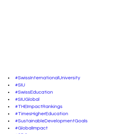
#SwissInternationalUniversity
#SIU
#SwissEducation
#SIUGlobal
#THEImpactRankings
#TimesHigherEducation
#SustainableDevelopmentGoals
#GlobalImpact