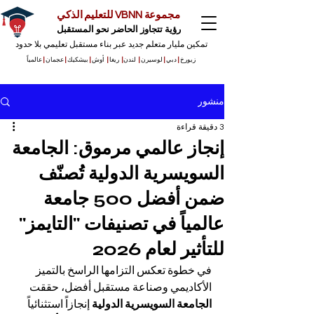
مجموعة VBNN للتعليم الذكي
رؤية تتجاوز الحاضر نحو المستقبل
تمكين مليار متعلم جديد عبر بناء مستقبل تعليمي بلا حدود
زيورخ
|
دبي
|
لوسيرن
|
لندن
|
ريغا
|
أوش
|
بيشكيك
|
عجمان
|
عالمياً
منشور
3 دقيقة قراءة
إنجاز عالمي مرموق: الجامعة
السويسرية الدولية تُصنّف
ضمن أفضل 500 جامعة
عالمياً في تصنيفات "التايمز"
للتأثير لعام 2026
في خطوة تعكس التزامها الراسخ بالتميز 
الأكاديمي وصناعة مستقبل أفضل، حققت 
الجامعة السويسرية الدولية
 إنجازاً استثنائياً 