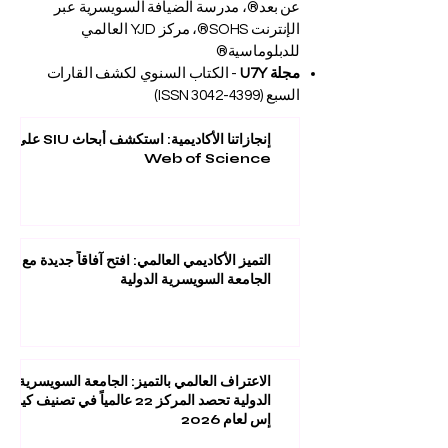
عن بعد®، مدرسة الضيافة السويسرية عبر
الإنترنت SOHS®، مركز YJD العالمي
للدبلوماسية®
مجلة U7Y
- الكتاب السنوي لكشف القارات
السبع (ISSN
3042-4399)
إنجازاتنا الأكاديمية: استكشف أبحاث SIU على
Web of Science
التميز الأكاديمي العالمي: افتح آفاقاً جديدة مع
الجامعة السويسرية الدولية
الاعتراف العالمي بالتميز: الجامعة السويسرية
الدولية تحصد المركز 22 عالمياً في تصنيف كيو
إس لعام 2026