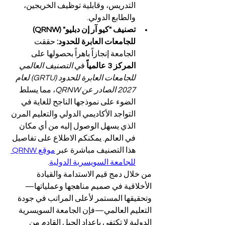
التدريس، وقابلية توظيف الخريجين، 
والطابع الدولي.
تصنيف "كيو آر إن دبليو" (QRNW) 
للجامعات العابرة للحدود:
 حققت 
الجامعة إنجازاً باهراً بحصولها على 
المركز 3 عالمياً
 في 
التصنيف العالمي 
للجامعات العابرة للحدود (GRTU) لعام 
2027 الصادر عن QRNW
، مما يسلط 
الضوء على نموذجها الناجح للغاية في 
التواجد الأكاديمي الدولي والتعليم المرن 
الذي يسهل الوصول إليه من أي مكان 
في العالم. يمكنكم الاطلاع على تفاصيل 
هذا التصنيف مباشرة عبر 
موقع QRNW 
للجامعة السويسرية الدولية
.
من خلال دمج قيم الاستدامة والقيادة 
الأخلاقية في صميم مناهجها وعملياتها—
وتحقيقها المستمر لأعلى المراتب في جودة 
التعليم العالمي—فإن الجامعة السويسرية 
الدولية لا تكتفي بإعداد الجيل القادم من 