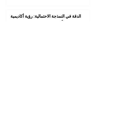
الدقة في النمذجة الاحتمالية: رؤية أكاديمية
جديدة ومبتكرة
أكثر من 30 ألف مرجع علمي في متناول يدك:
سجل الآن في مكتباتنا
عام من التميز: إنجازات استثنائية للجامعة
السويسرية الدولية في التصنيفات العالمية
1
/
45