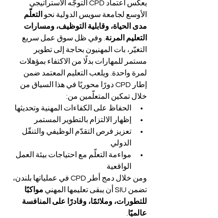
يعكس اعتماد CPD التوجّه الاستراتيجي 
الأوسع لجامعة سويس الدولية نحو 
التعلّم 
مدى الحياة، وقابلية التوظيف، ومسارات 
التعليم المرنة
. وفي ظل سوق عمل سريع 
التغيّر، بات المهنيون بحاجة إلى تطوير 
مستمر للمهارات بدلًا من الاكتفاء بمؤهلات 
لمرة واحدة. ويلعب التعليم المعتمد ضمن 
إطار CPD دورًا محوريًا في هذا السياق من 
خلال تمكين المتعلّمين من:
الحفاظ على الكفاءات المهنية وتحديثها
إظهار الالتزام بالتطوير المستمر
تعزيز فرص التقدّم الوظيفي والتنقّل 
الدولي
مواءمة التعلّم مع احتياجات بيئة العمل 
الواقعية
ومن خلال دمج أطر CPD في عملياتها بلندن، 
تضمن SIU أن يبقى تعليمها المهني 
مواكبًا 
للتطورات، وملائمًا، وقادرًا على المنافسة 
عالميًا
.