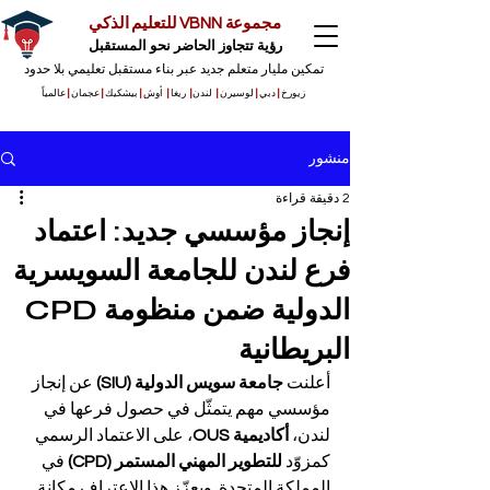
مجموعة VBNN للتعليم الذكي
رؤية تتجاوز الحاضر نحو المستقبل
تمكين مليار متعلم جديد عبر بناء مستقبل تعليمي بلا حدود
زيورخ
|
دبي
|
لوسيرن
|
لندن
|
ريغا
|
أوش
|
بيشكيك
|
عجمان
|
عالمياً
منشور
2 دقيقة قراءة
إنجاز مؤسسي جديد: اعتماد
فرع لندن للجامعة السويسرية
الدولية ضمن منظومة CPD
البريطانية
أعلنت 
جامعة سويس الدولية (SIU)
 عن إنجاز 
مؤسسي مهم يتمثّل في حصول فرعها في 
لندن، 
أكاديمية OUS
، على الاعتماد الرسمي 
كمزوّد 
للتطوير المهني المستمر (CPD)
 في 
المملكة المتحدة. ويعزّز هذا الاعتراف مكانة 