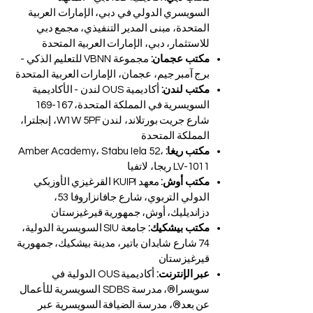
السويسري الدولي في دبي، الإمارات العربية
المتحدة، مبنى المدير التنفيذي، مجمع دبي
للاستثمار، دبي، الإمارات العربية المتحدة
مكتب عجمان:
مجموعة VBNN للتعليم الذكي -
برج آمبر جيم، عجمان، الإمارات العربية المتحدة
مكتب لندن:
أكاديمية OUS لندن - الأكاديمية
السويسرية في المملكة المتحدة، 167-169
شارع جريت بورتلاند، لندن W1W 5PF، إنجلترا،
المملكة المتحدة
مكتب ريغا:
Amber Academy، Stabu Iela 52،
LV-1011 ريجا، لاتفيا
مكتب أوش:
معهد KUIPI القرغيزي الأوزبكي
الدولي التربوي، شارع جافانزاروفا 53،
دزانديليك، أوش، جمهورية قيرغيزستان
مكتب بيشكيك:
جامعة SIU السويسرية الدولية،
74 شارع شابدان باتير، مدينة بيشكيك، جمهورية
قيرغيزستان
عبر الإنترنت:
أكاديمية OUS الدولية في
سويسرا®، مدرسة SDBS السويسرية للأعمال
عن بعد®، مدرسة الضيافة السويسرية عبر