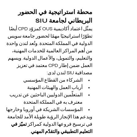
محطة استراتيجية في الحضور 
البريطاني لجامعة SIU
يمثّل اعتماد أكاديمية OUS كمزوّد CPD أيضًا 
تطوّرًا استراتيجيًا مهمًا لحضور جامعة سويس 
الدولية في المملكة المتحدة. وتُعد لندن واحدة 
من أهم المراكز العالمية للخدمات المهنية، 
والتعليم، والتمويل، والأعمال الدولية. ويسهم 
العمل ضمن إطار CPD معتمد في تعزيز 
مصداقية SIU لندن لدى:
الشركاء من القطاع المؤسسي
أرباب العمل والهيئات المهنية
المتعلّمين الدوليين الباحثين عن تدريب 
معترف به في المملكة المتحدة
المؤسسات الشريكة في أوروبا وخارجها
ويدعم هذا الإنجاز الرؤية طويلة الأمد للجامعة 
في ترسيخ فروعها الدولية كمراكز 
تميّز في 
التعليم التطبيقي والتقدّم المهني
.