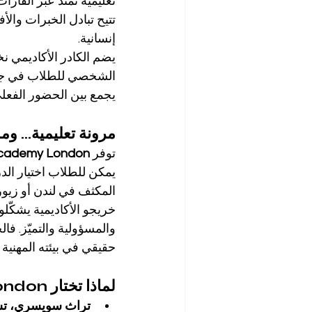
تعليمية تمتد عبر القارات
تتيح تبادل الخبرات والأف
إنسانية.
يضم الكادر الأكاديمي ن
الشخصي للطلاب في جميع 
يجمع بين الحضور الفعلي و
مرونة تعليمية... و
توفر 
cademy London
يمكن للطلاب اختيار الدر
المكثف في لندن أو زيورخ
خريجو الأكاديمية يشكّلو
حقيقي في بيئته المهنية 
لماذا تختار OUS Academy London؟
تراث سويسري، ت