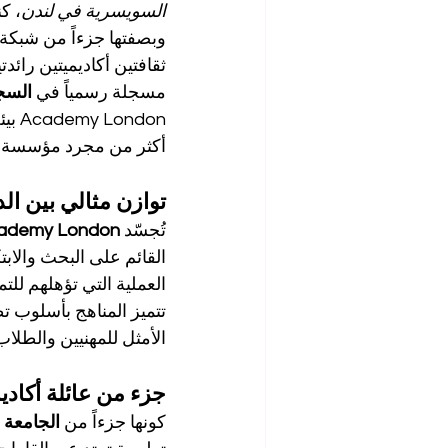
السويسرية في لندن
، ك
وبصفتها جزءاً من شبكة 
ثقافتين أكاديميتين رائدتي
مسجلة رسمياً في 
السجل ا
ndon
أكثر من مجرد مؤسسة تعلي
توازن مثالي بين الد
تُجسّد 
ademy London
القائم على البحث والابت
العملية التي تؤهلهم للتم
تتميز المناهج بأسلوب تط
الأمثل للمهنيين والطلاب
جزء من عائلة أكادي
كونها جزءاً من 
الجامعة ال