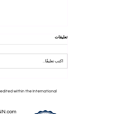
تعليقات
اكتب تعليقًا...
إنجازاتنا الأكاديمية: استكشف
أبحاث SIU على Web of
Science
edited within the International
NN.com