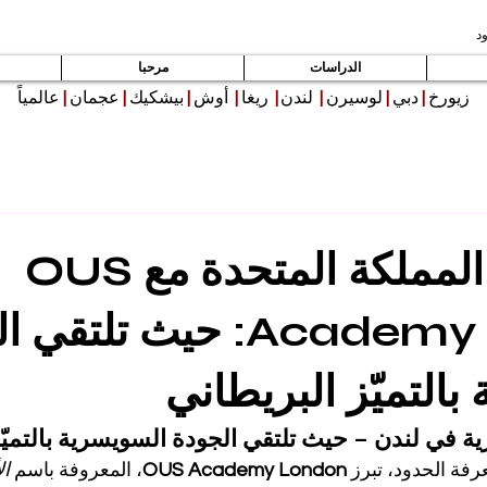
د
الدراسات
مرحبا
زيورخ
|
دبي
|
لوسيرن
|
لندن
|
ريغا
|
أوش
|
بيشكيك
|
عجمان
|
عالمياً
ادرس في المملكة المتحدة مع OUS
Academy London: حيث تلت
التميّز البريطاني
ية في لندن – حيث تلتقي الجودة السويسرية بالتميّز
رفة الحدود، تبرز 
OUS Academy London
، المعروفة باسم 
ال