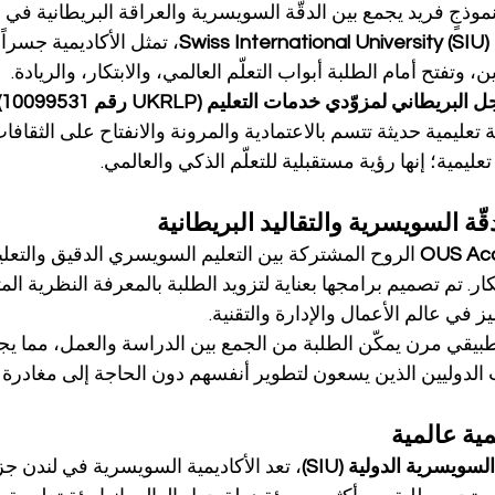
نموذجٍ فريد يجمع بين الدقّة السويسرية والعراقة البريطانية في ال
Swiss International University (SIU)
، تمثل الأكاديمية جسراً ح
ن، وتفتح أمام الطلبة أبواب التعلّم العالمي، والابتكار، والريادة.
لبريطاني لمزوّدي خدمات التعليم (UKRLP رقم 10099531)
Academy Lo بيئة تعليمية حديثة تتسم بالاعتمادية والمرونة والانفتاح على الثقاف
مية؛ إنها رؤية مستقبلية للتعلّم الذكي والعالمي.
قّة السويسرية والتقاليد البريطانية
OUS Ac
 الروح المشتركة بين التعليم السويسري الدقيق والتعلي
كار. تم تصميم برامجها بعناية لتزويد الطلبة بالمعرفة النظرية ال
يز في عالم الأعمال والإدارة والتقنية.
بيقي مرن يمكّن الطلبة من الجمع بين الدراسة والعمل، مما يجعل
 الدوليين الذين يسعون لتطوير أنفسهم دون الحاجة إلى مغادرة ب
مية عالمية
سويسرية الدولية (SIU)
، تعد الأكاديمية السويسرية في لندن جز