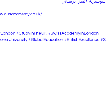
سويسرية
#تميز_بريطاني
ww.ousacademy.co.uk/
London
#StudyInTheUK
#SwissAcademyInLondon
onalUniversity
#GlobalEducation
#BritishExcellence
#S