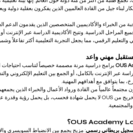
، تجمع طلبة من أكثر من مئة دولة حول العالم. إنها بيئة تعليمية 
كار لبناء جيل من القادة العالميين الذين يفكرون بعقلية دولية وي
خبة من الخبراء والأكاديميين المتخصصين الذين يقدمون الدعم الع
المراحل الدراسية. وتتيح الأكاديمية الدراسة عبر الإنترنت أو
التعليم الرقمي، مما يجعل التجربة التعليمية أكثر تفاعلاً وشمولا
مستقبل مهني واعد
OUS A
 برامج دراسية مرنة مصممة خصيصاً لتناسب احتياجات ا
اسة عبر الإنترنت بالكامل، أو الجمع بين التعليم الإلكتروني والت
، بما يتوافق مع أهدافهم المهنية.
ن مجتمعاً عالمياً من القادة ورواد الأعمال والخبراء الذين يجمعه
والمسؤولية والتميّز. فالخريج من OUS لا يحمل شهادة فحسب، بل يحمل رؤية 
والمجتمعية.
سجيل بريطاني رسمي
: مزيج يجمع بين الانضباط السويسري وال