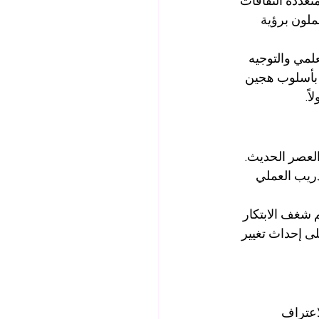
متعددة الثقافات 
عملون برؤية 
لمي والتوجيه 
 بأسلوب هجين 
ً.
لعصر الحديث. 
دريب العملي 
م شغف الابتكار 
وقدرة على إحداث تغيير 
اعتراف 