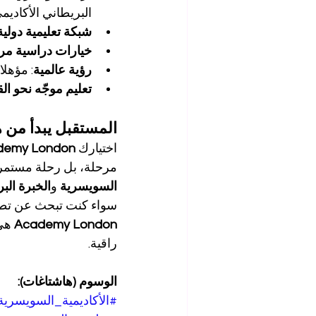
البريطاني الأكاديمي
شبكة تعليمية دولية
خيارات دراسية مر
رؤية عالمية
: مؤهلا
تعليم موجّه نحو الق
المستقبل يبدأ من ه
اختيارك 
demy London
مرحلة، بل رحلة مستمرة 
السويسرية
 و
الخبرة البر
سواء كنت تبحث عن تطو
Academy London
 هي
راقية.
الوسوم (هاشتاغات):
#الأكاديمية_السويسري