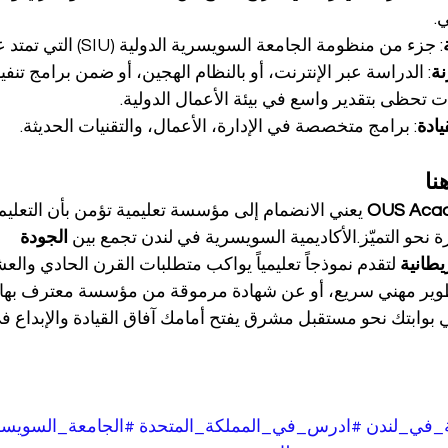
.
: جزء من منظومة الجامعة السويسرية الدولية (SIU) التي تمتد عالمياً.
نة
: الدراسة عبر الإنترنت، أو بالنظام الهجين، أو ضمن برامج تنفي
ت تحظى بتقدير واسع في بيئة الأعمال الدولية.
يادة
: برامج متخصصة في الإدارة، الأعمال، والتقنيات الحديثة.
نا
OUS Aca
 يعني الانضمام إلى مؤسسة تعليمية تؤمن بأن التعلي
نحو التميّز.الأكاديمية السويسرية في لندن تجمع بين 
الجودة 
يطانية
 لتقدم نموذجاً تعليمياً يواكب متطلبات القرن الحادي والع
ير مهني سريع، أو عن شهادة مرموقة من مؤسسة معترف بها، 
 بوابتك نحو مستقبل مشرق يفتح أمامك آفاق القيادة والإبداع في 
ة_في_لندن
#ادرس_في_المملكة_المتحدة
#الجامعة_السويسري