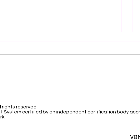
التميز الأكاديمي العالمي: افتح
الاعتر
آفاقاً جديدة مع الجامعة
السوي
السويسرية الدولية
22 
l rights reserved.
nt System
certified by an independent certification body accr
لعام 2026
rk.
VB