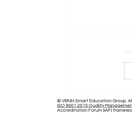
اف العالمي بالتميز: الجامعة
سرية الدولية تحصد المركز
عالمياً في تصنيف كيو إس
© VBNN Smart Education Group.
Al
ISO 9001:2015 Quality Manageme
Accreditation Forum (IAF) framewo