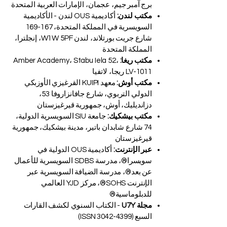
برج آمبر جيم، عجمان، الإمارات العربية المتحدة
مكتب لندن:
أكاديمية OUS لندن - الأكاديمية
السويسرية في المملكة المتحدة، 167-169
شارع جريت بورتلاند، لندن W1W 5PF، إنجلترا،
المملكة المتحدة
مكتب ريغا:
Amber Academy، Stabu Iela 52،
LV-1011 ريجا، لاتفيا
مكتب أوش:
معهد KUIPI القرغيزي الأوزبكي
الدولي التربوي، شارع جافانزاروفا 53،
دزانديليك، أوش، جمهورية قيرغيزستان
مكتب بيشكيك:
جامعة SIU السويسرية الدولية،
74 شارع شابدان باتير، مدينة بيشكيك، جمهورية
قيرغيزستان
عبر الإنترنت:
أكاديمية OUS الدولية في
سويسرا®، مدرسة SDBS السويسرية للأعمال
عن بعد®، مدرسة الضيافة السويسرية عبر
الإنترنت SOHS®، مركز YJD العالمي
للدبلوماسية®
مجلة U7Y
- الكتاب السنوي لكشف القارات
السبع (ISSN
3042-4399)