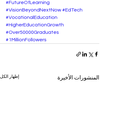
#FutureOfLearning
#VisionBeyondNextNow
#EdTech
#VocationalEducation
#HigherEducationGrowth
#Over50000Graduates
#1MillionFollowers
إظهار الكل
المنشورات الأخيرة