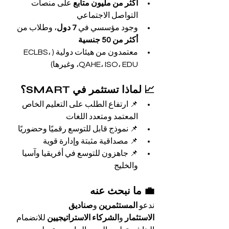
أكثر من مليون متابع
 على منصات 
التواصل الاجتماعي
وجود مؤسسي في 
7 دول
، وطلاب من 
أكثر من 50 جنسية
معتمدون من هيئات دولية (ECLBS، 
QAHE، ISO، EDU، وغيرها)
📈 لماذا تستثمر في SMART؟
📌 ارتفاع الطلب على التعليم الخاص 
المعتمد ومتعدد اللغات
📌 نموذج قابل للتوسع رقميًا وحضوريًا
📌 مصداقية مثبتة وإدارة قوية
📌 جاهزون للتوسع في أفريقيا وآسيا 
والخليج
💼 ما نبحث عنه
ندعو 
المستثمرين
 و
صناديق 
الاستثمار
 و
الشركاء الاستراتيجيين
 للانضمام 