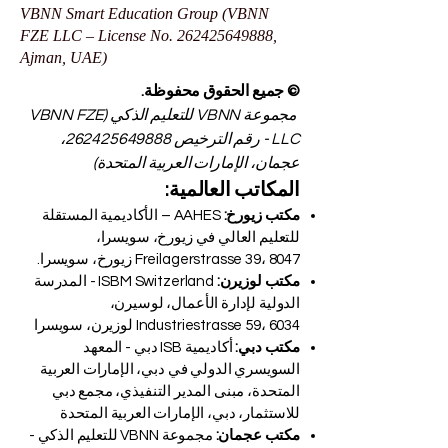
VBNN Smart Education Group (VBNN
FZE LLC – License No.
262425649888
,
Ajman, UAE)
© جميع الحقوق محفوظة.
مجموعة VBNN للتعليم الذكي (VBNN FZE
LLC - رقم الترخيص
262425649888
،
عجمان، الإمارات العربية المتحدة)
المكاتب العالمية:
مكتب زيورخ:
AAHES – الأكاديمية المستقلة
للتعليم العالي في زيورخ، سويسرا،
Freilagerstrasse 39، 8047 زيورخ، سويسرا.
مكتب لوزيرن:
ISBM Switzerland - المدرسة
الدولية لإدارة الأعمال، لوسيرن،
Industriestrasse 59، 6034 لوزيرن، سويسرا
مكتب دبي:
أكاديمية ISB دبي - المعهد
السويسري الدولي في دبي، الإمارات العربية
المتحدة، مبنى المدير التنفيذي، مجمع دبي
للاستثمار، دبي، الإمارات العربية المتحدة
مكتب عجمان:
مجموعة VBNN للتعليم الذكي -