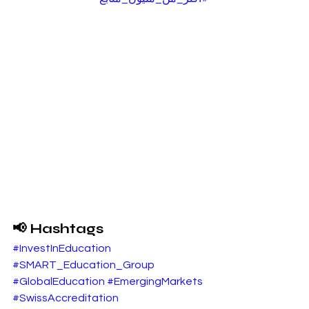
📢 Hashtags
#InvestInEducation
#SMART_Education_Group
#GlobalEducation
#EmergingMarkets
#SwissAccreditation