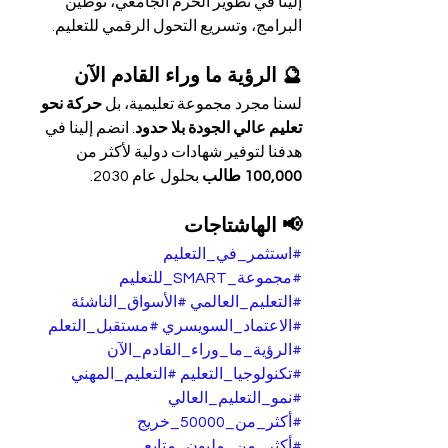
إلينا في تطوير الحرم الجامعي، توطين 
البرامج، وتسريع التحول الرقمي للتعليم.
🔮 الرؤية ما وراء القادم الآن
لسنا مجرد مجموعة تعليمية، بل 
حركة نحو 
تعليم عالي الجودة بلا حدود
. انضم إلينا في 
هدفنا لتوفير شهادات دولية لأكثر من 
100,000 طالب
 بحلول عام 2030.
📢 الهاشتاجات
#استثمر_في_التعليم
#مجموعة_SMART_للتعليم
#التعليم_العالمي
#الأسواق_الناشئة
#الاعتماد_السويسري
#مستقبل_التعلم
#الرؤية_ما_وراء_القادم_الآن
#تكنولوجيا_التعليم
#التعليم_المهني
#نمو_التعليم_العالي
#أكثر_من_50000_خريج
#أكثر_من_مليون_متابع