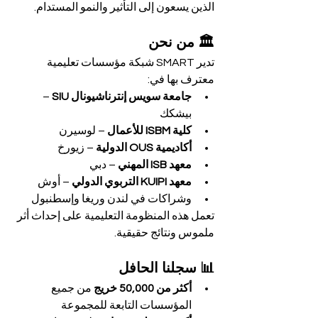
الذين يسعون إلى التأثير والنمو المستدام.
🏛️ من نحن
تدير SMART شبكة مؤسسات تعليمية 
معترف بها في:
جامعة سويس إنترناشيونال SIU
 – 
بيشكك
كلية ISBM للأعمال
 – لوسيرن
أكاديمية OUS الدولية
 – زيورخ
معهد ISB المهني
 – دبي
معهد KUIPI التربوي الدولي
 – أوش
وشراكات في لندن وريغا وإسطنبول
تعمل هذه المنظومة التعليمية على إحداث أثر 
ملموس ونتائج حقيقية.
📊 سجلنا الحافل
أكثر من 50,000 خريج
 من جميع 
المؤسسات التابعة للمجموعة