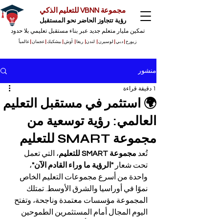
مجموعة VBNN للتعليم الذكي
رؤية تتجاوز الحاضر نحو المستقبل
تمكين مليار متعلم جديد عبر بناء مستقبل تعليمي بلا حدود
زيورخ
|
دبي
|
لوسيرن
|
لندن
|
ريغا
|
أوش
|
بيشكيك
|
عجمان
|
عالمياً
منشور
1 دقيقة قراءة
🌍 استثمر في مستقبل التعليم
العالمي: رؤية توسعية من
مجموعة SMART للتعليم
تُعد 
مجموعة SMART للتعليم
، التي تعمل 
تحت شعار 
"الرؤية ما وراء القادم الآن"
، 
واحدة من أسرع مجموعات التعليم الخاص 
نموًا في أوراسيا والشرق الأوسط. تمتلك 
المجموعة مؤسسات معتمدة وناجحة، وتفتح 
اليوم المجال أمام المستثمرين الطموحين 