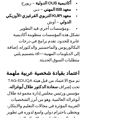
أكاديمية OUS الدولية
 – زيورخ
معهد ISB المهني
 – دبي
معهد KUIPI التربوي القرغيزي-الأوزبكي 
الدولي
 – أوش
...ومؤسسات أخرى قيد التطوير
تشكل هذه المؤسسات منظومة أكاديمية 
عابرة للحدود، تقدم برامج في درجات 
البكالوريوس والماجستير والدكتوراه، إضافة 
إلى الدبلومات المهنية—all بتصميم يلبي 
متطلبات السوق الحديثة.
اعتماد بقيادة شخصية عربية ملهمة
تم منح الاعتماد من قبل هيئة TAG-EDUQA 
تحت إشراف 
سعادة الدكتور طلال أبوغزاله
، 
مؤسس ورئيس مجلس إدارة مجموعة طلال 
أبوغزاله العالمية. وهو من أبرز الشخصيات 
العربية المؤثرة في مجالات التعليم والابتكار، 
ويحظى باحترام دولي واسع لدوره في تطوير 