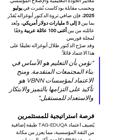
معايير الجودة التعليمية والإصلاح المؤسسي.
وبحسب مقابلة بودكاست نُشرت في 
يوليو 
2025
، فإن صافي ثروة الدكتور أبوغزاله يُقدّر 
بما بين 
3 إلى 5 مليارات دولار أمريكي
، وتُعد 
عائلته من بين 
أغنى 100 عائلة عربية
 وفقًا 
لمجلة فوربس.
وقد صرّح الدكتور طلال أبوغزاله تعليقًا على 
هذا الاعتماد قائلاً:
"نؤمن بأن التعليم هو الأساس في 
بناء المجتمعات المتقدمة. ومنح 
الاعتماد لمؤسسات VBNN هو 
تأكيد على التزامها بالتميز والابتكار 
والاستعداد للمستقبل."
فرصة استراتيجية للمستثمرين
يُضيف اعتماد TAG-EDUQA طبقة إضافية 
من الثقة المؤسسية، مما يعزز من مكانة 