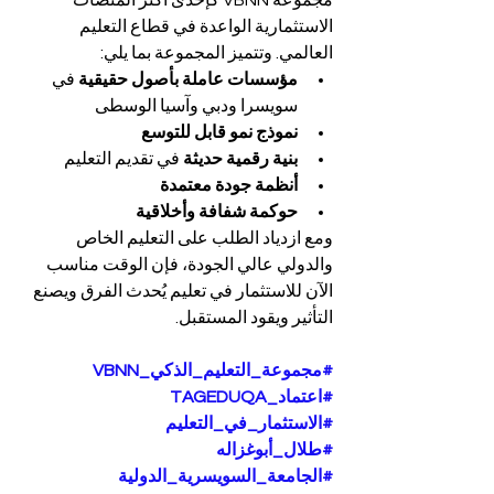
مجموعة VBNN كإحدى أكثر المنصات 
الاستثمارية الواعدة في قطاع التعليم 
العالمي. وتتميز المجموعة بما يلي:
مؤسسات عاملة بأصول حقيقية
 في 
سويسرا ودبي وآسيا الوسطى
نموذج نمو قابل للتوسع
بنية رقمية حديثة
 في تقديم التعليم
أنظمة جودة معتمدة
حوكمة شفافة وأخلاقية
ومع ازدياد الطلب على التعليم الخاص 
والدولي عالي الجودة، فإن الوقت مناسب 
الآن للاستثمار في تعليم يُحدث الفرق ويصنع 
التأثير ويقود المستقبل.
#مجموعة_التعليم_الذكي_VBNN
#اعتماد_TAGEDUQA
#الاستثمار_في_التعليم
#طلال_أبوغزاله
#الجامعة_السويسرية_الدولية