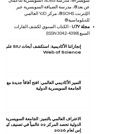
سويسرا®، مدرسة SDBS السويسرية للأعمال
عن بعد®، مدرسة الضيافة السويسرية عبر
الإنترنت SOHS®، مركز YJD العالمي
للدبلوماسية®
مجلة U7Y
- الكتاب السنوي لكشف القارات
السبع (ISSN
3042-4399)
إنجازاتنا الأكاديمية: استكشف أبحاث SIU على
Web of Science
التميز الأكاديمي العالمي: افتح آفاقاً جديدة مع
الجامعة السويسرية الدولية
الاعتراف العالمي بالتميز: الجامعة السويسرية
الدولية تحصد المركز 22 عالمياً في تصنيف كيو
إس لعام 2026