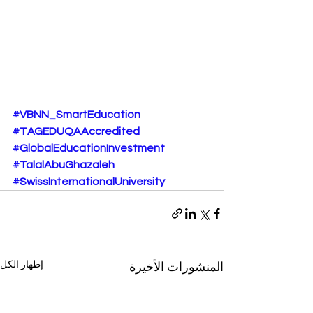
#VBNN_SmartEducation
#TAGEDUQAAccredited
#GlobalEducationInvestment
#TalalAbuGhazaleh
#SwissInternationalUniversity
إظهار الكل
المنشورات الأخيرة