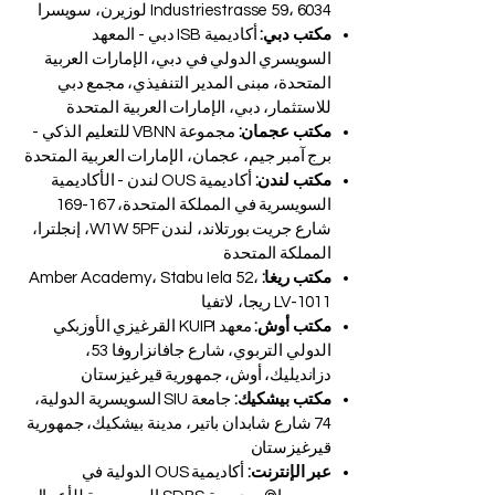
Industriestrasse 59، 6034 لوزيرن، سويسرا
مكتب دبي:
أكاديمية ISB دبي - المعهد
السويسري الدولي في دبي، الإمارات العربية
المتحدة، مبنى المدير التنفيذي، مجمع دبي
للاستثمار، دبي، الإمارات العربية المتحدة
مكتب عجمان:
مجموعة VBNN للتعليم الذكي -
برج آمبر جيم، عجمان، الإمارات العربية المتحدة
مكتب لندن:
أكاديمية OUS لندن - الأكاديمية
السويسرية في المملكة المتحدة، 167-169
شارع جريت بورتلاند، لندن W1W 5PF، إنجلترا،
المملكة المتحدة
مكتب ريغا:
Amber Academy، Stabu Iela 52،
LV-1011 ريجا، لاتفيا
مكتب أوش:
معهد KUIPI القرغيزي الأوزبكي
الدولي التربوي، شارع جافانزاروفا 53،
دزانديليك، أوش، جمهورية قيرغيزستان
مكتب بيشكيك:
جامعة SIU السويسرية الدولية،
74 شارع شابدان باتير، مدينة بيشكيك، جمهورية
قيرغيزستان
عبر الإنترنت:
أكاديمية OUS الدولية في