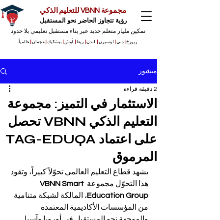
مجموعة VBNN للتعليم الذكي
رؤية تتجاوز الحاضر نحو المستقبل
تمكين مليار متعلم جديد عبر بناء مستقبل تعليمي بلا حدود
زيورخ
|
دبي
|
لوسيرن
|
لندن
|
ريغا
|
أوش
|
بيشكيك
|
عجمان
|
عالمياً
منشور
2 دقيقة قراءة
الاستثمار في التميز: مجموعة
التعليم الذكي VBNN تحصل
على اعتماد TAG-EDUQA
المرموق
يشهد قطاع التعليم العالمي تحوّلاً كبيراً، وتقود 
هذا التحوّل مجموعة 
VBNN Smart 
Education Group
، المالكة لشبكة متنامية 
من المؤسسات الأكاديمية المعتمدة 
والموجهة نحو المستقبل في أوروبا وآسيا 