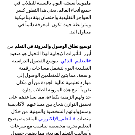
ملموساً نعيشه اليوم. بالنسبة للطلاب في 
جميع أنحاء العالم، يعني هذا التطور كسر 
الحواجز التقليدية واحتضان بيئة ديناميكية 
ومترابطة حيث تكون المعرفة دائماً في 
متناول اليد.
توسيع نطاق الوصول والمرونة في التعلم
 من 
أبرز التأثيرات الإيجابية لهذا التحول هو صعود 
#التعليم_الذكي
 . تتوسع الفصول الدراسية 
التقليدية اليوم لتشمل مساحات رقمية 
واسعة، مما يتيح للمتعلمين الوصول إلى 
موارد تعليمية عالية الجودة من أي مكان 
تقريباً. تتيح هذه المرونة للطلاب إدارة 
جداولهم الزمنية بكفاءة، مما يساعدهم على 
تحقيق التوازن بنجاح بين مساعيهم الأكاديمية 
ومسؤولياتهم الشخصية والمهنية. من خلال 
منصات 
#التعلم_الإلكتروني
 المتقدمة، يصبح 
التعليم تجربة مخصصة تتناسب مع سرعات 
وأساليب التعلم الفردية، مما يضمن حصول 