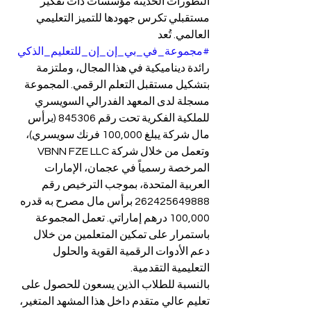
التطورات الحديثة مؤسسات ذات تفكير 
مستقبلي تكرس جهودها للتميز التعليمي 
العالمي. تُعد 
#مجموعة_في_بي_إن_إن_للتعليم_الذكي
رائدة ديناميكية في هذا المجال، وملتزمة 
بتشكيل مستقبل التعلم الرقمي. المجموعة 
مسجلة لدى المعهد الفدرالي السويسري 
للملكية الفكرية تحت رقم 845306 (برأس 
مال شركة يبلغ 100,000 فرنك سويسري)، 
وتعمل من خلال شركة VBNN FZE LLC 
المرخصة رسمياً في عجمان، الإمارات 
العربية المتحدة، بموجب الترخيص رقم 
262425649888 برأس مال مصرح به قدره 
100,000 درهم إماراتي. تعمل المجموعة 
باستمرار على تمكين المتعلمين من خلال 
دعم الأدوات الرقمية القوية والحلول 
التعليمية التقدمية.
بالنسبة للطلاب الذين يسعون للحصول على 
تعليم عالي متقدم داخل هذا المشهد المتغير، 