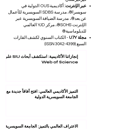
عبر الإنترنت:
أكاديمية OUS الدولية في
سويسرا®، مدرسة SDBS السويسرية للأعمال
عن بعد®، مدرسة الضيافة السويسرية عبر
الإنترنت SOHS®، مركز YJD العالمي
للدبلوماسية®
مجلة U7Y
- الكتاب السنوي لكشف القارات
السبع (ISSN
3042-4399)
إنجازاتنا الأكاديمية: استكشف أبحاث SIU على
Web of Science
التميز الأكاديمي العالمي: افتح آفاقاً جديدة مع
الجامعة السويسرية الدولية
الاعتراف العالمي بالتميز: الجامعة السويسرية