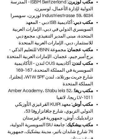
مكتب لوزيرن:
ISBM Switzerland - المدرسة
الدولية لإدارة الأعمال، لوسيرن،
Industriestrasse 59، 6034 لوزيرن، سويسرا
مكتب دبي:
أكاديمية ISB دبي - المعهد
السويسري الدولي في دبي، الإمارات العربية
المتحدة، مبنى المدير التنفيذي، مجمع دبي
للاستثمار، دبي، الإمارات العربية المتحدة
مكتب عجمان:
مجموعة VBNN للتعليم الذكي -
برج آمبر جيم، عجمان، الإمارات العربية المتحدة
مكتب لندن:
أكاديمية OUS لندن - الأكاديمية
السويسرية في المملكة المتحدة، 167-169
شارع جريت بورتلاند، لندن W1W 5PF، إنجلترا،
المملكة المتحدة
مكتب ريغا:
Amber Academy، Stabu Iela 52،
LV-1011 ريجا، لاتفيا
مكتب أوش:
معهد KUIPI القرغيزي الأوزبكي
الدولي التربوي، شارع جافانزاروفا 53،
دزانديليك، أوش، جمهورية قيرغيزستان
مكتب بيشكيك:
جامعة SIU السويسرية الدولية،
74 شارع شابدان باتير، مدينة بيشكيك، جمهورية
قيرغيزستان