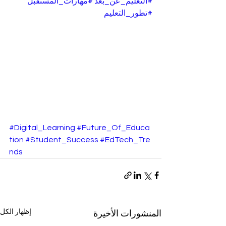
#التعليم_عن_بعد
#مهارات_المستقبل
#تطور_التعليم
#Digital_Learning
#Future_Of_Educa
tion
#Student_Success
#EdTech_Tre
nds
إظهار الكل
المنشورات الأخيرة