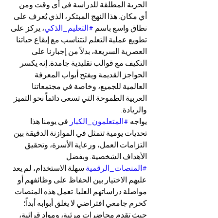
الحرية المطلقة للدراسة في أي وقت ومن 
أي مكان. هذا النهج المبتكر، الذي يُعرف على 
نطاق واسع باسم 
#التعليم_الذكي
، يركز على 
تطويع عملية التعلم لتتناسب مع إيقاع حياتنا 
العصرية السريعة، بدلاً من إجبارنا على 
التكيف مع قوالب تقليدية جامدة. إنه يكسر 
الحواجز القديمة ويفتح أبواب المعرفة 
العالمية للجميع، وخاصة في مجتمعاتنا 
العربية الطموحة التي تسعى دائماً نحو التميز 
والريادة.
يواجه 
#المتعلمون_الكبار
 في يومنا هذا 
تحديات يومية تتمثل في الموازنة الدقيقة بين 
التزامات العمل، ورعاية الأسرة، وتحقيق 
الأهداف الشخصية. وبفضل 
#المنصات_الرقمية
 سهلة الاستخدام، لم يعد 
عليهم الاختيار بين الحفاظ على وظائفهم أو 
مواصلة دراساتهم العليا. تعمل هذه المنصات 
كحرم جامعي افتراضي لا يغلق أبوابه أبداً؛ 
حيث تقدم محاضرات مرئية، ومواد قرائية، 