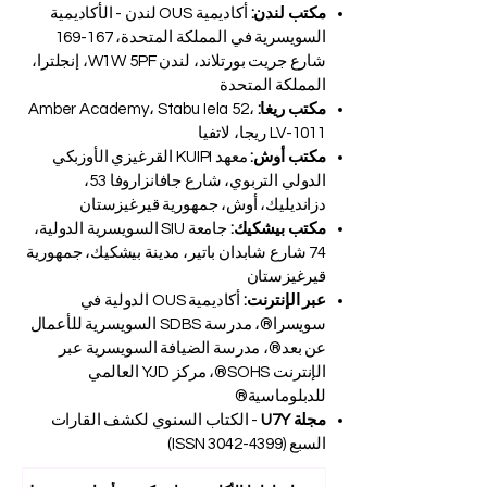
مكتب لندن:
أكاديمية OUS لندن - الأكاديمية
السويسرية في المملكة المتحدة، 167-169
شارع جريت بورتلاند، لندن W1W 5PF، إنجلترا،
المملكة المتحدة
مكتب ريغا:
Amber Academy، Stabu Iela 52،
LV-1011 ريجا، لاتفيا
مكتب أوش:
معهد KUIPI القرغيزي الأوزبكي
الدولي التربوي، شارع جافانزاروفا 53،
دزانديليك، أوش، جمهورية قيرغيزستان
مكتب بيشكيك:
جامعة SIU السويسرية الدولية،
74 شارع شابدان باتير، مدينة بيشكيك، جمهورية
قيرغيزستان
عبر الإنترنت:
أكاديمية OUS الدولية في
سويسرا®، مدرسة SDBS السويسرية للأعمال
عن بعد®، مدرسة الضيافة السويسرية عبر
الإنترنت SOHS®، مركز YJD العالمي
للدبلوماسية®
مجلة U7Y
- الكتاب السنوي لكشف القارات
السبع (ISSN
3042-4399)