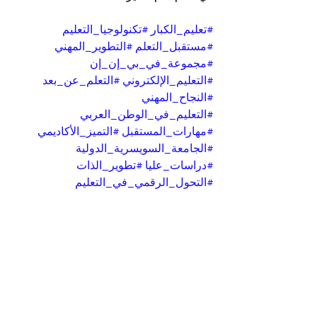
#تعليم_الكبار
#تكنولوجيا_التعليم
#مستقبل_التعلم
#التطوير_المهني
#مجموعة_في_بي_إن_إن
#التعليم_الإلكتروني
#التعلم_عن_بعد
#النجاح_المهني
#التعليم_في_الوطن_العربي
#مهارات_المستقبل
#التميز_الأكاديمي
#الجامعة_السويسرية_الدولية
#دراسات_عليا
#تطوير_الذات
#التحول_الرقمي_في_التعليم