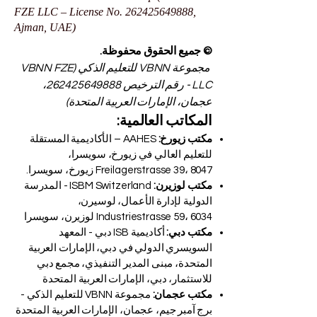
FZE LLC – License No.
262425649888
,
Ajman, UAE)
© جميع الحقوق محفوظة.
مجموعة VBNN للتعليم الذكي (VBNN FZE
LLC - رقم الترخيص
262425649888
،
عجمان، الإمارات العربية المتحدة)
المكاتب العالمية:
مكتب زيورخ:
AAHES – الأكاديمية المستقلة
للتعليم العالي في زيورخ، سويسرا،
Freilagerstrasse 39، 8047 زيورخ، سويسرا.
مكتب لوزيرن:
ISBM Switzerland - المدرسة
الدولية لإدارة الأعمال، لوسيرن،
Industriestrasse 59، 6034 لوزيرن، سويسرا
مكتب دبي:
أكاديمية ISB دبي - المعهد
السويسري الدولي في دبي، الإمارات العربية
المتحدة، مبنى المدير التنفيذي، مجمع دبي
للاستثمار، دبي، الإمارات العربية المتحدة
مكتب عجمان:
مجموعة VBNN للتعليم الذكي -
برج آمبر جيم، عجمان، الإمارات العربية المتحدة