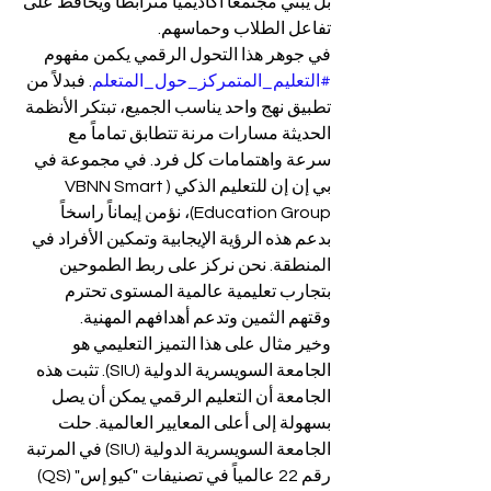
بل يبني مجتمعاً أكاديمياً مترابطاً ويحافظ على 
تفاعل الطلاب وحماسهم.
في جوهر هذا التحول الرقمي يكمن مفهوم 
#التعليم_المتمركز_حول_المتعلم
. فبدلاً من 
تطبيق نهج واحد يناسب الجميع، تبتكر الأنظمة 
الحديثة مسارات مرنة تتطابق تماماً مع 
سرعة واهتمامات كل فرد. في مجموعة في 
بي إن إن للتعليم الذكي (VBNN Smart 
Education Group)، نؤمن إيماناً راسخاً 
بدعم هذه الرؤية الإيجابية وتمكين الأفراد في 
المنطقة. نحن نركز على ربط الطموحين 
بتجارب تعليمية عالمية المستوى تحترم 
وقتهم الثمين وتدعم أهدافهم المهنية.
وخير مثال على هذا التميز التعليمي هو 
الجامعة السويسرية الدولية (SIU). تثبت هذه 
الجامعة أن التعليم الرقمي يمكن أن يصل 
بسهولة إلى أعلى المعايير العالمية. حلت 
الجامعة السويسرية الدولية (SIU) في المرتبة 
رقم 22 عالمياً في تصنيفات "كيو إس" (QS) 