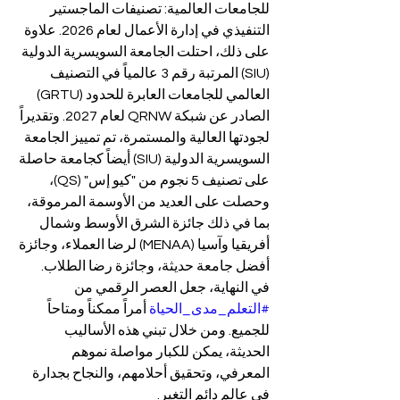
للجامعات العالمية: تصنيفات الماجستير 
التنفيذي في إدارة الأعمال لعام 2026. علاوة 
على ذلك، احتلت الجامعة السويسرية الدولية 
(SIU) المرتبة رقم 3 عالمياً في التصنيف 
العالمي للجامعات العابرة للحدود (GRTU) 
الصادر عن شبكة QRNW لعام 2027. وتقديراً 
لجودتها العالية والمستمرة، تم تمييز الجامعة 
السويسرية الدولية (SIU) أيضاً كجامعة حاصلة 
على تصنيف 5 نجوم من "كيو إس" (QS)، 
وحصلت على العديد من الأوسمة المرموقة، 
بما في ذلك جائزة الشرق الأوسط وشمال 
أفريقيا وآسيا (MENAA) لرضا العملاء، وجائزة 
أفضل جامعة حديثة، وجائزة رضا الطلاب.
في النهاية، جعل العصر الرقمي من 
#التعلم_مدى_الحياة
 أمراً ممكناً ومتاحاً 
للجميع. ومن خلال تبني هذه الأساليب 
الحديثة، يمكن للكبار مواصلة نموهم 
المعرفي، وتحقيق أحلامهم، والنجاح بجدارة 
في عالم دائم التغير.