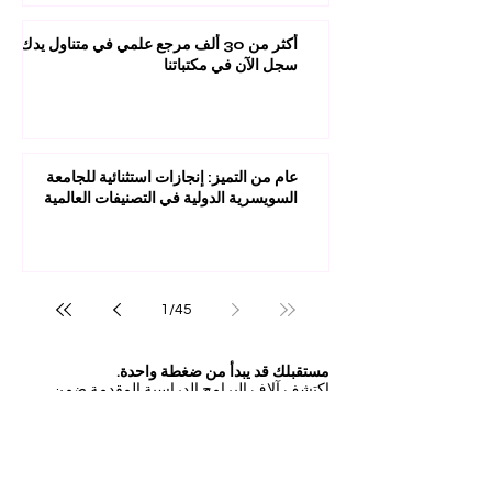
أكثر من 30 ألف مرجع علمي في متناول يدك:
سجل الآن في مكتباتنا
عام من التميز: إنجازات استثنائية للجامعة
السويسرية الدولية في التصنيفات العالمية
1
/
45
مستقبلك قد يبدأ من ضغطة واحدة.
اكتشف آلاف البرامج الدراسية المقدمة ضمن
مجموعة VBNN في 9 مدن دولية. اختر البرنامج
الذي يناسب أهدافك، لغتك، وطموحك المهني.
اكتشف جميع البرامج من
هنا:
https://executive.swissuniversity.com/