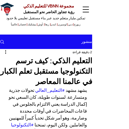
مجموعة VBNN للتعليم الذكي
رؤية تتجاوز الحاضر نحو المستقبل
تمكين مليار متعلم جديد عبر بناء مستقبل تعليمي بلا حدود
زيورخ
|
دبي
|
لوسيرن
|
لندن
|
ريغا
|
أوش
|
بيشكيك
|
عجمان
|
عالمياً
منشور
2 دقيقة قراءة
التعليم الذكي: كيف ترسم
التكنولوجيا مستقبل تعلم الكبار
في عالمنا المعاصر
يشهد مشهد 
#التعليم_العالي
 تحولات جذرية 
ومتسارعة. لسنوات طويلة، كان السعي نحو 
إكمال الدراسة يعني الالتزام بالجلوس في 
قاعات المحاضرات في أوقات محددة 
وصارمة، وهو أمر شكل تحدياً كبيراً للمهنيين 
والعاملين. ولكن اليوم، تمنحنا 
#التكنولوجيا