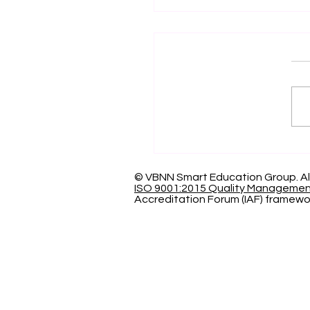
اف العالمي بالتميز: الجامعة
سرية الدولية تحصد المركز
عالمياً في تصنيف كيو إس
© VBNN Smart Education Group.
Al
ISO 9001:2015 Quality Manageme
Accreditation Forum (IAF) framewo