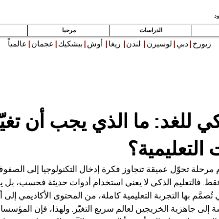
د
الدراسات
مرحبا
زيورخ
|
دبي
|
لوسيرن
|
لندن
|
ريغا
|
أوش
|
بيشكيك
|
عجمان
|
عالمياً
كي للغد: ما الذي يجب أن تغيّ
التعليمية؟
 مرحلة تحوّل عميقة تتجاوز فكرة إدخال التكنولوجيا إلى الصفوف 
ط. فالتعليم الذكي لا يعني استخدام أدوات حديثة فحسب، بل يع
تُصمَّم بها التجربة التعليمية كاملة، من المحتوى الأكاديمي إلى 
إلى جاهزية الخريجين لعالم سريع التغيّر. ولهذا، فإن المؤسسات