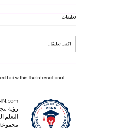
تعليقات
اكتب تعليقًا...
إنجازاتنا الأكاديمية: استكشف
أبحاث SIU على Web of
Science
edited within the International
NN.com
رؤية تتج
التعلم الذكي
مجموعة ا