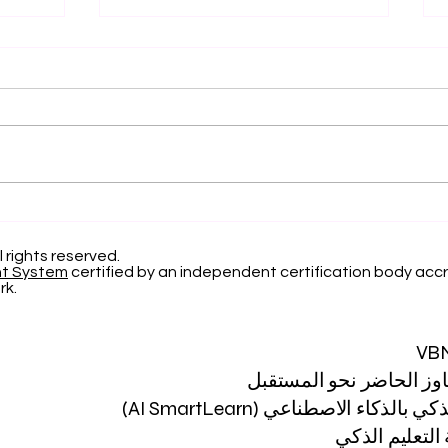
التميز الأكاديمي العالمي: افتح
الاعتر
آفاقاً جديدة مع الجامعة
السوي
السويسرية الدولية
22 
l rights reserved.
nt System
certified by an independent certification body accr
لعام 2026
rk.
VB
اوز الحاضر نحو المستقبل
 بالذكاء الاصطناعي (AI SmartLearn)
لتعليم الذكي