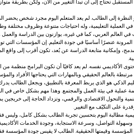
لمستقبل تحتاج إلى أن تبدأ التغيير من الآن، ولكن بطريقة متواز
 النظرة إلى الطالب. لم يعد المتعلم اليوم مجرد شخص يحضر ا
ا في العملية التعليمية، وله احتياجات متنوعة وظروف مختلفة وط
في العالم العربي، كما في غيره، يوازنون بين الدراسة والعمل 
لمرونة عنصرًا أساسيًا في جودة التعليم. إن المؤسسات التي تو
مج، وإمكانية متابعة الدراسة عن بُعد، تكون أقرب إلى واقع الم
ة.
محتوى الأكاديمي نفسه. لم يعد كافيًا أن تكون البرامج منظمة من ال
تبطة بالعالم الحقيقي وبالمهارات التي يحتاجها الأفراد والم
ليم الذكي هو الذي يربط المعرفة بالتطبيق، ويجعل الطالب يدرك
ة عملية في بيئة العمل والمجتمع. وهذا مهم بشكل خاص في المن
مية والتحول الاقتصادي والرقمي، وتزداد الحاجة إلى خريجين يمت
وقدرة على التكيّف مع التغيير.
يمية مطالبة اليوم بتحسين تجربة الطالب بشكل كامل، وليس ف
وسهولة التواصل، وسرعة الاستجابة، وجودة الخدمات الأكاديمية وا
لمؤسسة وقيمتها الحقيقية. الطالب لا يقيس جودة المؤسسة فق