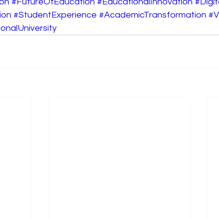
on
#FutureOfEducation
#EducationalInnovation
#Digi
ion
#StudentExperience
#AcademicTransformation
#
onalUniversity