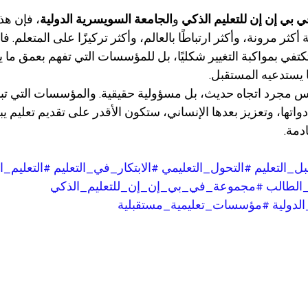
بي إن إن للتعليم الذكي
 و
الجامعة السويسرية الدولية
، فإن هذا
 أكثر مرونة، وأكثر ارتباطًا بالعالم، وأكثر تركيزًا على المتعلم. 
في بمواكبة التغيير شكليًا، بل للمؤسسات التي تفهم بعمق ما ي
ا يستدعيه المستقبل.
ليس مجرد اتجاه حديث، بل مسؤولية حقيقية. والمؤسسات التي تبدأ
واتها، وتعزيز بعدها الإنساني، ستكون الأقدر على تقديم تعليم يبق
دمة.
ل_التعليم
#التحول_التعليمي
#الابتكار_في_التعليم
#التعليم_ا
الطالب
#مجموعة_في_بي_إن_إن_للتعليم_الذكي
لدولية
#مؤسسات_تعليمية_مستقبلية