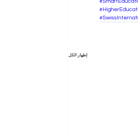
#SmartEducati
#HigherEducat
#SwissInternati
إظهار الكل