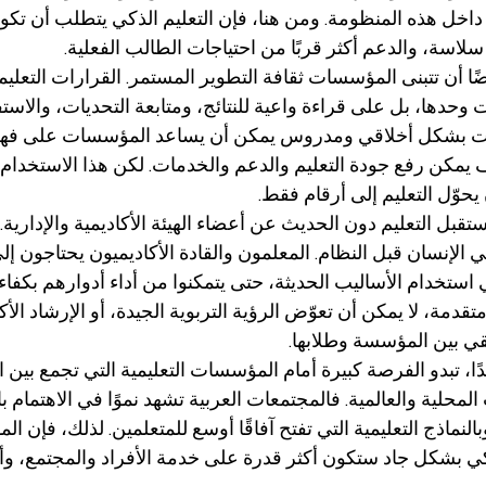
ًا داخل هذه المنظومة. ومن هنا، فإن التعليم الذكي يتطلب أن تكون
لاسة، والدعم أكثر قربًا من احتياجات الطالب الفعلية.
ا أن تتبنى المؤسسات ثقافة التطوير المستمر. القرارات التعليمي
 وحدها، بل على قراءة واعية للنتائج، ومتابعة التحديات، والاستف
انات بشكل أخلاقي ومدروس يمكن أن يساعد المؤسسات على فهم 
يمكن رفع جودة التعليم والدعم والخدمات. لكن هذا الاستخدام
يحوّل التعليم إلى أرقام فقط.
بل التعليم دون الحديث عن أعضاء الهيئة الأكاديمية والإدارية.
 الإنسان قبل النظام. المعلمون والقادة الأكاديميون يحتاجون إ
ستخدام الأساليب الحديثة، حتى يتمكنوا من أداء أدوارهم بكفاءة
تقدمة، لا يمكن أن تعوّض الرؤية التربوية الجيدة، أو الإرشاد الأك
قي بين المؤسسة وطلابها.
ًا، تبدو الفرصة كبيرة أمام المؤسسات التعليمية التي تجمع بين 
لمحلية والعالمية. فالمجتمعات العربية تشهد نموًا في الاهتمام با
لنماذج التعليمية التي تفتح آفاقًا أوسع للمتعلمين. لذلك، فإن ا
كي بشكل جاد ستكون أكثر قدرة على خدمة الأفراد والمجتمع، وأكث