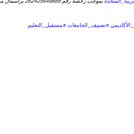
ربية_المتحدة
 بموجب رخصة رقم 5649888
_الأكاديمي
#تصنيف_الجامعات
#مستقبل_التعليم