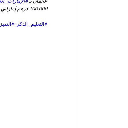
عجمان بـ 
#الإمارات_الع
100,000 درهم إماراتي.
#التعليم_الذكي
#التميز