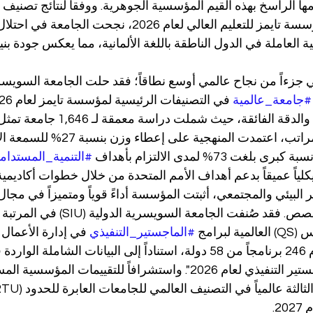
ها الراسخ بهذه القيم المؤسسية الجوهرية. ووفقاً لنتائج تصنيف تأ
المرموق الصادر عن مؤسسة تايمز للتعليم العالي لعام 2026، نجحت 
العاملة في الدول الناطقة باللغة الألمانية، مما يعكس جودة بنيته
#جامعة_عالمية
مختلفة. ولتحديد هذه المراتب، اعتمدت المنهجية على إعط
73% لمدى الالتزام بأهداف 
#التنمية_المستدام
 هيكلياً عميقاً بدعم أهداف الأمم المتحدة من خلال خطوات أكاديمي
ر البيئي والمجتمعي، أثبتت المؤسسة أداءً قوياً ومتميزاً في مجال
رامج 
#الماجستير_التنفيذي
شمل هذا التقييم الصارم 246 برنامجاً من 58 دولة، استناداً إلى البيانات ال
البرامج المشتركة للماجستير التنفيذي لعام 2026". واستشرافاً للتقييما