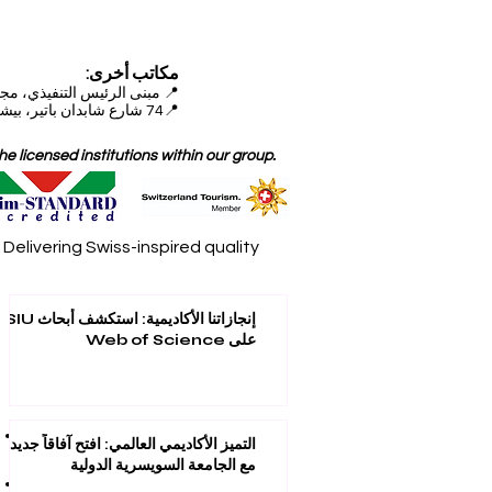
مكاتب أخرى:
📍
مبنى الرئيس التنفيذي، مجمع دبي للاستثمار (DIP)
📍74 شارع شابدان باتير، بيشكيك، قيرغيزستان
 licensed institutions within our group.
elivering Swiss-inspired quality
إنجازاتنا الأكاديمية: استكشف أبحاث SIU
على Web of Science
التميز الأكاديمي العالمي: افتح آفاقاً جديدة
مع الجامعة السويسرية الدولية