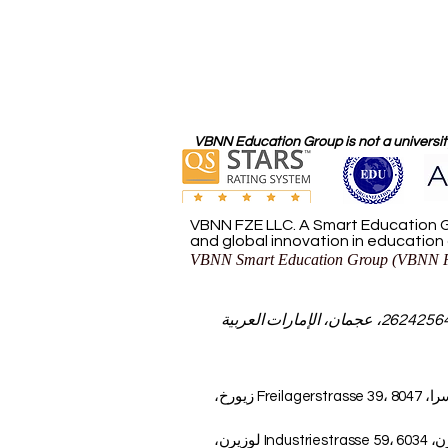
VBNN Education Group is not a university
VBNN FZE LLC. A Smart Education G
and global innovation in education
VBNN Smart Education Group (VBNN F
مجموعة VBNN للتعليم الذكي (VBNN FZE LLC - رقم الترخيص 262425649888، عجمان، الإمارات العربية
AAHES – الأكاديمية المستقلة للتعليم العالي في زيورخ، سويسرا، Freilagerstrasse 39، 8047 زيورخ،
ISBM Switzerland - المدرسة الدولية لإدارة الأعمال، لوسيرن، Industriestrasse 59، 6034 لوزيرن،