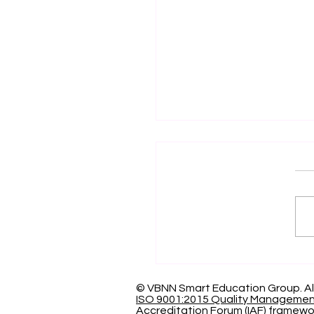
اف العالمي بالتميز: الجامعة
سرية الدولية تحصد المركز
عالمياً في تصنيف كيو إس
© VBNN Smart Education Group.
Al
ISO 9001:2015 Quality Manageme
Accreditation Forum (IAF) framewo