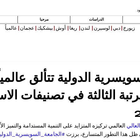
د
الدراسات
مرحبا
زيورخ
|
دبي
|
لوسيرن
|
لندن
|
ريغا
|
أوش
|
بيشكيك
|
عجمان
|
عالمياً
ويسرية الدولية تتألق عالمياً
تبة الثالثة في تصنيفات الاس
لعالي
 العالمي تركيزه المتزايد على التنمية المستدامة والتميز ال
ظل هذا التطور المتسارع، برزت 
#الجامعة_السويسرية_الدولي