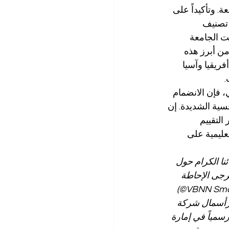
. وتأكيداً على 
 نالت الجامعة 
من أبرز هذه 
ريقيا وآسيا 
.
، فإن الانضمام 
ية الشديدة. إن 
ية (SIU) عبر مختلف أطر التقييم 
تعليمية على 
نا الكرام حول 
رجى الإحاطة 
بالتفاصيل التنظيمية التالية: مجموعة في بي إن إن للتعليم الذكي (VBNN Smart Education Group©) 
اً لدى المعهد الفيدرالي السويسري للملكية الفكرية تحت الرقم 845306 برأسمال شركة 
فة إلى ذلك، فإن شركة VBNN FZE LLC مرخصة رسمياً في إمارة 