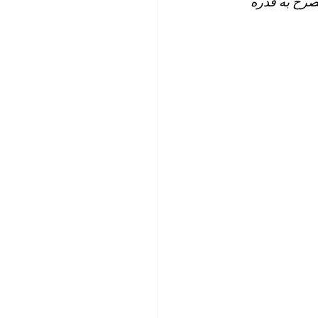
26242 برأسمال مصرح به قدره 