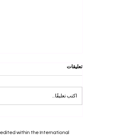
تعليقات
اكتب تعليقًا...
إنجازاتنا الأكاديمية: استكشف
أبحاث SIU على Web of
Science
edited within the International