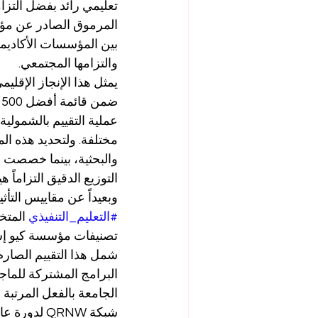
تعليمي رائد بفضل التزام
بين المؤسسات الأكاديمية 
والتزامها المجتمعي.
ضمن قائمة أفضل 500 
والبحثية، بينما خصصت نسبة كبرى بلغت 
التوزيع الدقيق التزاماً
وبعيداً عن مقاييس التأثي
#التعليم_التنفيذي
تصنيفات مؤسسة كيو إس (QS) العالمية لب
شبكة QRNW لدورة عام 2027.