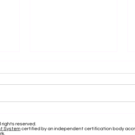
التميز الأكاديمي العالمي: افتح
الاعتر
آفاقاً جديدة مع الجامعة
السوي
السويسرية الدولية
22 
l rights reserved.
nt System
certified by an independent certification body accr
لعام 2026
rk.