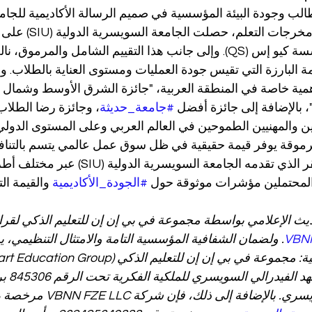
طالب وجودة البيئة المؤسسية في صميم الرسالة الأكاديمية للجامعة
ت التعلم، حصلت الجامعة السويسرية الدولية (SIU) على تصنيف 
 من مؤسسة كيو إس (QS). وإلى جانب هذا التقييم الشامل والمرموق،
ة البارزة التي تقيس جودة العمليات ومستوى العناية بالطلاب. و
مية خاصة في المنطقة العربية، "جائزة الشرق الأوسط وشمال أف
#جامعة_حديثة
، وجائزة رضا الطلاب
غين والمهنيين الطموحين في العالم العربي وعلى المستوى الدولي
موقة يوفر قيمة حقيقية في ظل سوق عمل عالمي يتسم بالتنافس
الأداء المتسارع والمستقر الذي تقدمه الجامعة السويسرية الدول
المحتملين مؤشرات موثوقة حول 
#الجودة_الأكاديمية
 والقيمة ال
ديث الإعلامي بواسطة مجموعة في بي إن إن للتعليم الذكي لقرائ
VBN
. ولضمان الشفافية المؤسسية التامة والامتثال التنظيمي، ي
مسجلة رسمي
يبلغ 100,000 فرنك سويسري. بالإضا