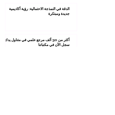
الدقة في النمذجة الاحتمالية: رؤية أكاديمية
جديدة ومبتكرة
أكثر من 30 ألف مرجع علمي في متناول يدك:
سجل الآن في مكتباتنا
عام من التميز: إنجازات استثنائية للجامعة
السويسرية الدولية في التصنيفات العالمية
1
/
45