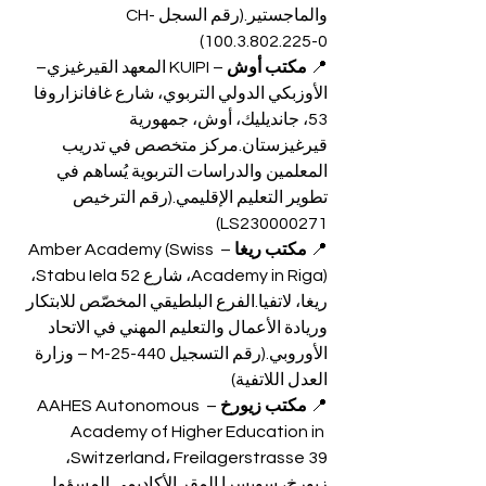
والماجستير.(رقم السجل CH-
100.3.802.225-0)
📍 
مكتب أوش
 – KUIPI المعهد القيرغيزي–
الأوزبكي الدولي التربوي، شارع غافانزاروفا 
53، جانديليك، أوش، جمهورية 
قيرغيزستان.مركز متخصص في تدريب 
المعلمين والدراسات التربوية يُساهم في 
تطوير التعليم الإقليمي.(رقم الترخيص 
LS230000271)
📍 
مكتب ريغا
 – Amber Academy (Swiss 
Academy in Riga)، شارع Stabu Iela 52، 
ريغا، لاتفيا.الفرع البلطيقي المخصّص للابتكار 
وريادة الأعمال والتعليم المهني في الاتحاد 
الأوروبي.(رقم التسجيل M-25-440 – وزارة 
العدل اللاتفية)
📍 
مكتب زيورخ
 – AAHES Autonomous 
Academy of Higher Education in 
Switzerland، Freilagerstrasse 39، 
زيورخ، سويسرا.المقر الأكاديمي المسؤول 