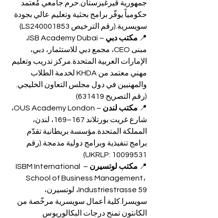
جمهورية قيرغيزستان.حرم جامعي مُعتمد 
حكومياً يوفّر برامج بحثية وتعليم عالي بجودة 
سويسرية.(رقم الترخيص LS240001853)
📍 
مكتب دبي
 – ISB Academy Dubai، 
مبنى CEO، مجمع دبي للاستثمار، دبي، 
الإمارات العربية المتحدة.مركز تدريب وتعليم 
مهني معتمد من KHDA لخدمة الطلاب 
والمهنيين في دول مجلس التعاون الخليجي.
(رقم التصريح 631419)
📍 
مكتب لندن
 – OUS Academy London، 
شارع غريت بورتلاند 167–169، لندن، 
المملكة المتحدة.مؤسسة بريطانية تقدّم 
برامج تنفيذية وبرامج دولية مدمجة.(رقم 
UKRLP: 10099531)
📍 
مكتب لوتسيرن
 – ISBM International 
School of Business Management، 
Industriestrasse 59، لوتسيرن، 
سويسرا.كلية أعمال سويسرية مرخّصة من 
الكانتون تمنح درجات البكالوريوس 