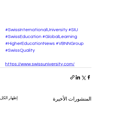
#SwissInternationalUniversity
#SIU
#SwissEducation
#GlobalLearning
#HigherEducationNews
#VBNNGroup
#SwissQuality
https://www.swissuniversity.com/
إظهار الكل
المنشورات الأخيرة