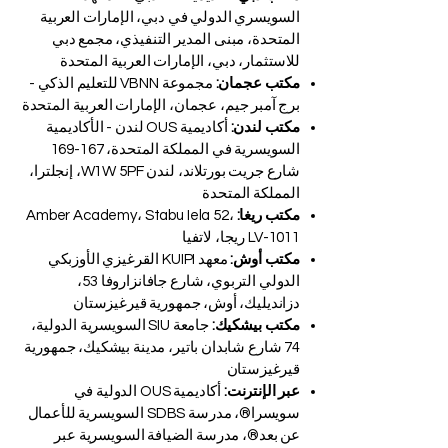
السويسري الدولي في دبي، الإمارات العربية
المتحدة، مبنى المدير التنفيذي، مجمع دبي
للاستثمار، دبي، الإمارات العربية المتحدة
مكتب عجمان:
مجموعة VBNN للتعليم الذكي -
برج آمبر جيم، عجمان، الإمارات العربية المتحدة
مكتب لندن:
أكاديمية OUS لندن - الأكاديمية
السويسرية في المملكة المتحدة، 167-169
شارع جريت بورتلاند، لندن W1W 5PF، إنجلترا،
المملكة المتحدة
مكتب ريغا:
Amber Academy، Stabu Iela 52،
LV-1011 ريجا، لاتفيا
مكتب أوش:
معهد KUIPI القرغيزي الأوزبكي
الدولي التربوي، شارع جافانزاروفا 53،
دزانديليك، أوش، جمهورية قيرغيزستان
مكتب بيشكيك:
جامعة SIU السويسرية الدولية،
74 شارع شابدان باتير، مدينة بيشكيك، جمهورية
قيرغيزستان
عبر الإنترنت:
أكاديمية OUS الدولية في
سويسرا®، مدرسة SDBS السويسرية للأعمال
عن بعد®، مدرسة الضيافة السويسرية عبر