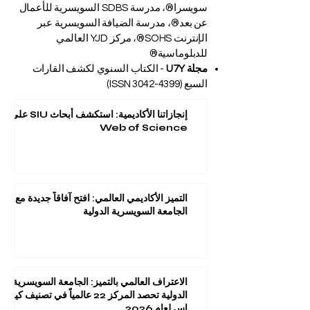
سويسرا®، مدرسة SDBS السويسرية للأعمال
عن بعد®، مدرسة الضيافة السويسرية عبر
الإنترنت SOHS®، مركز YJD العالمي
للدبلوماسية®
مجلة U7Y
- الكتاب السنوي لكشف القارات
السبع (ISSN
3042-4399)
إنجازاتنا الأكاديمية: استكشف أبحاث SIU على
Web of Science
التميز الأكاديمي العالمي: افتح آفاقاً جديدة مع
الجامعة السويسرية الدولية
الاعتراف العالمي بالتميز: الجامعة السويسرية
الدولية تحصد المركز 22 عالمياً في تصنيف كيو
إس لعام 2026