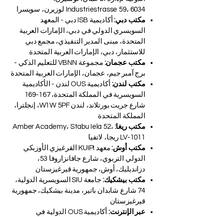
Industriestrasse 59، 6034 لوزيرن، سويسرا
مكتب دبي:
أكاديمية ISB دبي - المعهد
السويسري الدولي في دبي، الإمارات العربية
المتحدة، مبنى المدير التنفيذي، مجمع دبي
للاستثمار، دبي، الإمارات العربية المتحدة
مكتب عجمان:
مجموعة VBNN للتعليم الذكي -
برج آمبر جيم، عجمان، الإمارات العربية المتحدة
مكتب لندن:
أكاديمية OUS لندن - الأكاديمية
السويسرية في المملكة المتحدة، 167-169
شارع جريت بورتلاند، لندن W1W 5PF، إنجلترا،
المملكة المتحدة
مكتب ريغا:
Amber Academy، Stabu Iela 52،
LV-1011 ريجا، لاتفيا
مكتب أوش:
معهد KUIPI القرغيزي الأوزبكي
الدولي التربوي، شارع جافانزاروفا 53،
دزانديليك، أوش، جمهورية قيرغيزستان
مكتب بيشكيك:
جامعة SIU السويسرية الدولية،
74 شارع شابدان باتير، مدينة بيشكيك، جمهورية
قيرغيزستان
عبر الإنترنت:
أكاديمية OUS الدولية في