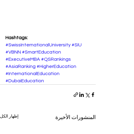
Hashtags:
#SwissInternationalUniversity
#SIU
#VBNN
#SmartEducation
#ExecutiveMBA
#QSRankings
#AsiaRanking
#HigherEducation
#InternationalEducation
#DubaiEducation
إظهار الكل
المنشورات الأخيرة