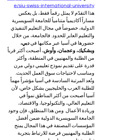
e/siu-swiss-international-university
هذا التقدّم لا يمثل رقماً فقط، بل يعكس 
مساراً أكاديمياً متنامياً للجامعة السويسرية 
الدولية، خصوصاً في مجال التعليم التنفيذي 
والتعليم العابر للحدود. فالجامعة، من خلال 
حضورها في آسيا عبر مكاتبها في 
دبي، 
وبشكيك، وعجمان، وأوش
، أصبحت أكثر قرباً 
من الطلبة والمهنيين في المنطقة، وأكثر 
قدرة على تقديم نموذج تعليمي دولي مرن 
ومناسب لاحتياجات سوق العمل الحديث.
وتُعد المرتبة السادسة في آسيا مؤشراً مهماً 
للطلبة العرب والخليجيين بشكل خاص، لأن 
آسيا أصبحت من أكثر المناطق نمواً في 
التعليم العالي، والتكنولوجيا، والاقتصاد، 
وريادة الأعمال. ومن هذا المنطلق، فإن وجود 
الجامعة السويسرية الدولية ضمن أفضل 
المؤسسات المصنفة في هذا المجال يمنح 
الطلبة والمهنيين فرصة للارتباط بتجربة 