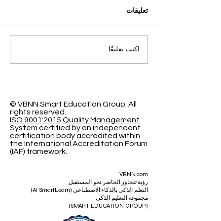
تعليقات
التميز الأكاديمي العالمي: افتح
اكتب تعليقًا...
آفاقاً جديدة مع الجامعة
السويسرية الدولية
© VBNN Smart Education Group.
All
rights reserved.
ISO 9001:2015 Quality Management
System
certified by an independent
certification body accredited within
the International Accreditation Forum
(IAF) framework.
VBNN.com
رؤية تتجاوز الحاضر نحو المستقبل
التعلم الذكي بالذكاء الاصطناعي (AI SmartLearn)
مجموعة التعليم الذكي
(SMART EDUCATION GROUP)