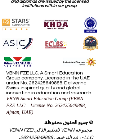
and diplomas are issued by the licensed
institutions within our group.
VBNN FZE LLC. A Smart Education
Group company. Licensed in the UAE
under No.
262425649888
. Delivering
Swiss-inspired quality and global
innovation in education and research.
VBNN Smart Education Group (VBNN
FZE LLC – License No.
262425649888
,
Ajman, UAE)
© جميع الحقوق محفوظة.
مجموعة VBNN للتعليم الذكي (VBNN FZE
LLC - رقم الترخيص
262425649888
،