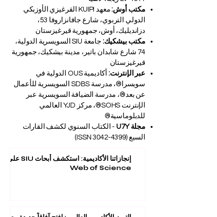
مكتب أوش:
معهد KUIPI القرغيزي الأوزبكي
الدولي التربوي، شارع جافانزاروفا 53،
دزانديليك، أوش، جمهورية قيرغيزستان
مكتب بيشكيك:
جامعة SIU السويسرية الدولية،
74 شارع شابدان باتير، مدينة بيشكيك، جمهورية
قيرغيزستان
عبر الإنترنت:
أكاديمية OUS الدولية في
سويسرا®، مدرسة SDBS السويسرية للأعمال
عن بعد®، مدرسة الضيافة السويسرية عبر
الإنترنت SOHS®، مركز YJD العالمي
للدبلوماسية®
مجلة U7Y
- الكتاب السنوي لكشف القارات
السبع (ISSN
3042-4399)
إنجازاتنا الأكاديمية: استكشف أبحاث SIU على
Web of Science