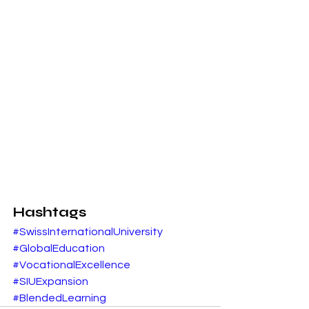
Hashtags
#SwissInternationalUniversity
#GlobalEducation
#VocationalExcellence
#SIUExpansion
#BlendedLearning