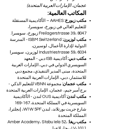
عجمان، الإمارات العربية المتحدة)
المكاتب العالمية:
مكتب زيورخ:
AAHES – الأكاديمية المستقلة
للتعليم العالي في زيورخ، سويسرا،
Freilagerstrasse 39، 8047 زيورخ، سويسرا.
مكتب لوزيرن:
ISBM Switzerland - المدرسة
الدولية لإدارة الأعمال، لوسيرن،
Industriestrasse 59، 6034 لوزيرن، سويسرا
مكتب دبي:
أكاديمية ISB دبي - المعهد
السويسري الدولي في دبي، الإمارات العربية
المتحدة، مبنى المدير التنفيذي، مجمع دبي
للاستثمار، دبي، الإمارات العربية المتحدة
مكتب عجمان:
مجموعة VBNN للتعليم الذكي -
برج آمبر جيم، عجمان، الإمارات العربية المتحدة
مكتب لندن:
أكاديمية OUS لندن - الأكاديمية
السويسرية في المملكة المتحدة، 167-169
شارع جريت بورتلاند، لندن W1W 5PF، إنجلترا،
المملكة المتحدة
مكتب ريغا:
Amber Academy، Stabu Iela 52،
LV-1011 ريجا، لاتفيا