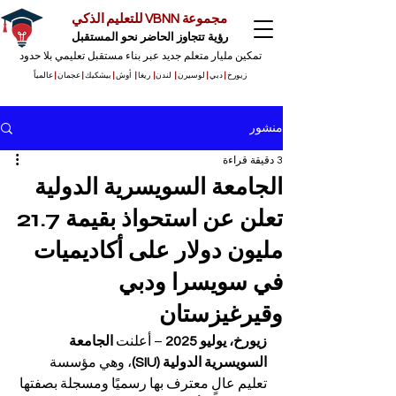
مجموعة VBNN للتعليم الذكي
رؤية تتجاوز الحاضر نحو المستقبل
تمكين مليار متعلم جديد عبر بناء مستقبل تعليمي بلا حدود
زيورخ
|
دبي
|
لوسيرن
|
لندن
|
ريغا
|
أوش
|
بيشكيك
|
عجمان
|
عالمياً
منشور
3 دقيقة قراءة
الجامعة السويسرية الدولية
تعلن عن استحواذ بقيمة 21.7
مليون دولار على أكاديميات
في سويسرا ودبي
وقيرغيزستان
زيورخ، يوليو 2025
 – أعلنت 
الجامعة 
السويسرية الدولية (SIU)
، وهي مؤسسة 
تعليم عالٍ معترف بها رسميًا ومسجلة بصفتها 