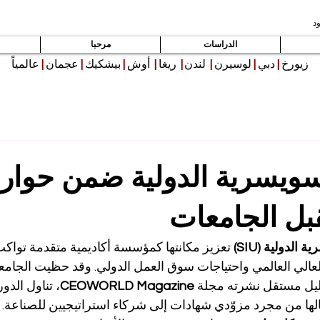
د
الدراسات
مرحبا
زيورخ
|
دبي
|
لوسيرن
|
لندن
|
ريغا
|
أوش
|
بيشكيك
|
عجمان
|
عالمياً
سويسرية الدولية ضمن حوار
ل الجامعات
الدولية (SIU)
 تعزيز مكانتها كمؤسسة أكاديمية متقدمة تواكب
لعالي العالمي واحتياجات سوق العمل الدولي. وقد حظيت الجامعة
ليل مستقل نشرته مجلة 
CEOWORLD Magazine
، تناول الدو
قالها من مجرد مزوّدي شهادات إلى شركاء استراتيجيين للصناعة.