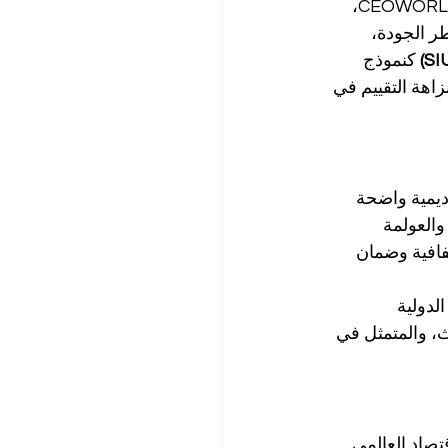
، نائب رئيس تحرير الأخبار في CEOWORLD Magazine، 
طر الجودة، 
 كنموذج 
اهة التقييم في 
ديمية واضحة 
العولمة 
فافية وضمان 
مية الدولية 
ث، والمتمثل في 
ات في الاقتصاد العالمي. 