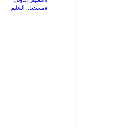
#التعليم_الدولي
#مستقبل_التعليم