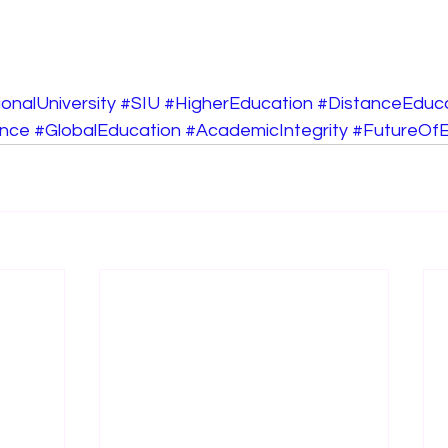
onalUniversity
#SIU
#HigherEducation
#DistanceEduc
ance
#GlobalEducation
#AcademicIntegrity
#FutureOfE