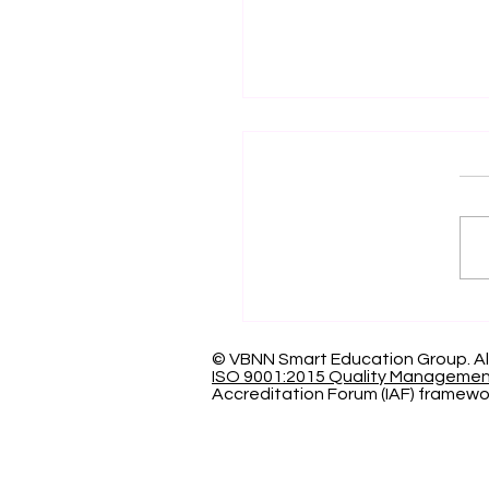
اف العالمي بالتميز: الجامعة
سرية الدولية تحصد المركز
عالمياً في تصنيف كيو إس
© VBNN Smart Education Group.
Al
ISO 9001:2015 Quality Manageme
Accreditation Forum (IAF) framewo