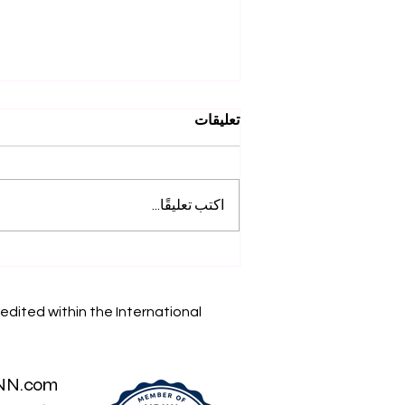
تعليقات
اكتب تعليقًا...
إنجازاتنا الأكاديمية: استكشف
أبحاث SIU على Web of
Science
edited within the International
NN.com