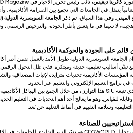
تورة 
كاثرينا ديفيس
تنامياً يتمثل في الجامعات التي تجمع بين الصرامة الأكاديمية، وأ
ع المهني. وفي هذا السياق، تم ذكر 
الجامعة السويسرية الدولية (SIU)
جينة، لا سيما في ما يتعلق بأطر الجودة، والترخيص الرسمي، ونز
قائم على الجودة والحوكمة الأكاديمية
م الجامعة السويسرية الدولية طويل الأمد بالعمل ضمن أطر أكا
تبنّي أساليب تعليمية حديثة ومبتكرة. ففي ظل التحول الرقمي و
جه المؤسسات الأكاديمية تحديات متزايدة لإثبات المصداقية والش
 في برامج التعليم الإلكتروني والتعليم عبر الحدود.
ويُبرز النموذج الهجين الذي تتبعه SIU هذا التوازن، من خلال الجمع بين الهياكل الأكادي
ابلة للقياس. وهو ما يعالج أحد أهم التحديات في التعليم الحدي
ليمية وسلامة التقييم في أنماط التعليم عن بُعد.
ستراتيجيين للصناعة
أحد المحاور الرئيسية في تحليل CEOWORLD هو تغيّر الدور التقليدي للجامع