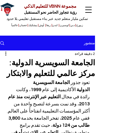
مجموعة VBNN للتعليم الذكي
رؤية تتجاوز الحاضر نحو المستقبل
تمكين مليار متعلم جديد عبر بناء مستقبل تعليمي بلا حدود
زيورخ
|
دبي
|
لوسيرن
|
لندن
|
ريغا
|
أوش
|
بيشكيك
|
عجمان
|
عالمياً
منشور
2 دقيقة قراءة
الجامعة السويسرية الدولية:
مركز عالمي للتعليم والابتكار
تعود جذور 
الجامعة السويسرية 
الدولية
 الأكاديمية إلى عام 
1999
، وكانت 
رائدة في مجال 
التعليم عبر الإنترنت منذ عام 
2013
، وقد نمت بسرعة لتصبح واحدة من 
أكثر المؤسسات التعليمية انفتاحاً على العالم. 
ففي عام 
2025
، تفخر الجامعة بخدمة 
3,800 
طالب من 124 دولة
، حيث تقدم برامج 
متطورة بنظامي 
التعلم عبر الإنترنت أو في 