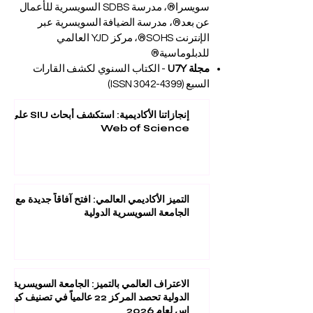
سويسرا®، مدرسة SDBS السويسرية للأعمال
عن بعد®، مدرسة الضيافة السويسرية عبر
الإنترنت SOHS®، مركز YJD العالمي
للدبلوماسية®
مجلة U7Y
- الكتاب السنوي لكشف القارات
السبع (ISSN
3042-4399)
إنجازاتنا الأكاديمية: استكشف أبحاث SIU على
Web of Science
التميز الأكاديمي العالمي: افتح آفاقاً جديدة مع
الجامعة السويسرية الدولية
الاعتراف العالمي بالتميز: الجامعة السويسرية
الدولية تحصد المركز 22 عالمياً في تصنيف كيو
إس لعام 2026