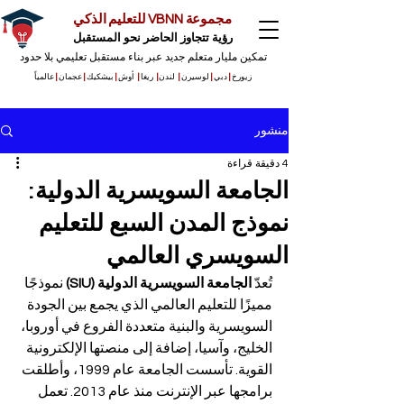
مجموعة VBNN للتعليم الذكي
رؤية تتجاوز الحاضر نحو المستقبل
تمكين مليار متعلم جديد عبر بناء مستقبل تعليمي بلا حدود
زيورخ
|
دبي
|
لوسيرن
|
لندن
|
ريغا
|
أوش
|
بيشكيك
|
عجمان
|
عالمياً
منشور
4 دقيقة قراءة
الجامعة السويسرية الدولية:
نموذج المدن السبع للتعليم
السويسري العالمي
تُعدّ 
الجامعة السويسرية الدولية (SIU)
 نموذجًا 
مميزًا للتعليم العالمي الذي يجمع بين الجودة 
السويسرية والبنية متعددة الفروع في أوروبا، 
الخليج، وآسيا، إضافة إلى منصتها الإلكترونية 
القوية. تأسست الجامعة عام 1999، وأطلقت 
برامجها عبر الإنترنت منذ عام 2013. تعمل 