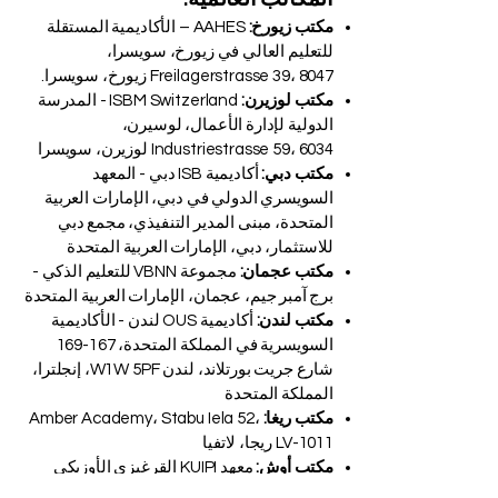
مكتب زيورخ:
AAHES – الأكاديمية المستقلة
للتعليم العالي في زيورخ، سويسرا،
Freilagerstrasse 39، 8047 زيورخ، سويسرا.
مكتب لوزيرن:
ISBM Switzerland - المدرسة
الدولية لإدارة الأعمال، لوسيرن،
Industriestrasse 59، 6034 لوزيرن، سويسرا
مكتب دبي:
أكاديمية ISB دبي - المعهد
السويسري الدولي في دبي، الإمارات العربية
المتحدة، مبنى المدير التنفيذي، مجمع دبي
للاستثمار، دبي، الإمارات العربية المتحدة
مكتب عجمان:
مجموعة VBNN للتعليم الذكي -
برج آمبر جيم، عجمان، الإمارات العربية المتحدة
مكتب لندن:
أكاديمية OUS لندن - الأكاديمية
السويسرية في المملكة المتحدة، 167-169
شارع جريت بورتلاند، لندن W1W 5PF، إنجلترا،
المملكة المتحدة
مكتب ريغا:
Amber Academy، Stabu Iela 52،
LV-1011 ريجا، لاتفيا
مكتب أوش:
معهد KUIPI القرغيزي الأوزبكي
الدولي التربوي، شارع جافانزاروفا 53،