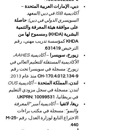
دبي، الإمارات العربية المتحدة
 – 
أكاديمية ISB في دبي (المعهد 
السويسري الدولي في دبي)
: 
حاصلة 
على موافقة هيئة المعرفة والتنمية 
البشرية (KHDA)
 و
مسموح لها من 
KHDA
 كمؤسسة تدريب مهني، رقم 
الترخيص 
631419
.
زيورخ، سويسرا
 – 
أكاديمية AAHES، 
الأكاديمية المستقلة للتعليم العالي في 
زيورخ
: مسجلة في سويسرا تحت رقم 
CH-170.4.012.134-9
 منذ عام 2013.
لندن، المملكة المتحدة
 – 
أكاديمية OUS 
لندن
: مسجلة في سجل مزودي التعليم 
في بريطانيا، 
UKPRN: 10099531
.
ريغا، لاتفيا
 – 
أكاديمية أمبر “المعرفة 
والنمو”
: مسجلة في مكتب براءات 
الاختراع التابع لوزارة العدل، رقم 
M-25-
.
440