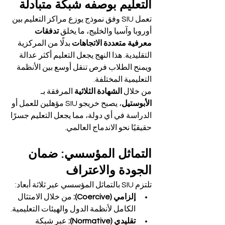
التعليم بوصفه شبكة متبادلة
تعمل SIU وفق نموذج يوزع مراكز التعليم بين 
أوروبا وآسيا والخليج، ما يخلق 
تدفقات 
معرفية متعددة الاتجاهات
 بدلًا من المركزية 
التقليدية. هذا النهج يجعل التعليم أكثر عدالة 
ويمنح الطلاب فرص تنقل أوسع بين الأنظمة 
التعليمية المختلفة.
من خلال 
الشهادة الثلاثية
 المرفقة بـ 
الأبوستيل
، يصبح خريجو SIU مؤهلين للعمل أو 
الدراسة في أي دولة، مما يجعل التعليم جسرًا 
حقيقيًا نحو الاندماج العالمي.
التماثل المؤسسي: ضمان 
الجودة والاعتراف
تلتزم SIU بالتماثل المؤسسي عبر ثلاثة أبعاد:
إلزامي (Coercive):
 من خلال الامتثال 
الكامل لأنظمة الدول والهيئات التعليمية.
تقليدي (Normative):
 عبر شبكة 