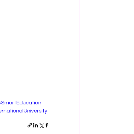
#SmartEducation
rnationalUniversity