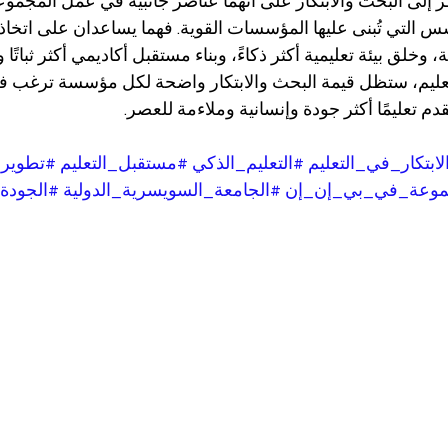
نظر إلى البحث والابتكار على أنهما عناصر جانبية في عمل المجموعا
س التي تُبنى عليها المؤسسات القوية. فهما يساعدان على اتخا
 وخلق بيئة تعليمية أكثر ذكاءً، وبناء مستقبل أكاديمي أكثر ثباتًا 
عليم، ستظل قيمة البحث والابتكار واضحة لكل مؤسسة ترغب في 
م تعليمًا أكثر جودة وإنسانية وملاءمة للعصر.
لابتكار_في_التعليم
#التعليم_الذكي
#مستقبل_التعليم
#تطوير_
وعة_في_بي_إن_إن
#الجامعة_السويسرية_الدولية
#الجودة