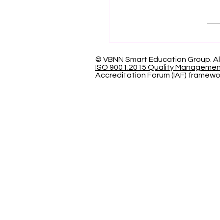
اف العالمي بالتميز: الجامعة
سرية الدولية تحصد المركز
عالمياً في تصنيف كيو إس
© VBNN Smart Education Group.
Al
ISO 9001:2015 Quality Manageme
Accreditation Forum (IAF) framewo