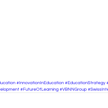
ucation
#InnovationInEducation
#EducationStrategy
elopment
#FutureOfLearning
#VBNNGroup
#SwissInte