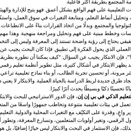
ة المجتمع بطريقة أكثر فاعلية.
لتعليمية على فهم الواقع بشكل أعمق. فهو يتيح للإدارة والهيئات
 وتحليل أنماط التعلم، ومتابعة التغيرات في سوق العمل، واست
نولوجيا والمجتمع. وبدلًا من اتخاذ القرارات بناءً على الانطباعات
ت وخطط مبنية على فهم وتحليل ومراجعة منهجية. وهذا مهم ج
حقيقي يحتاج إلى رؤية واضحة تستند إلى المعرفة وليس إلى التخم
ب العملي الذي يحول الفكرة إلى تطبيق. فإذا كان البحث يجيب عن 
”، فإن الابتكار يجيب عن السؤال: “كيف يمكننا أن نطوره بطريق
 يظهر الابتكار في أشكال كثيرة، مثل تطوير أنظمة تعليم رقمي أ
 مرونة، أو تحسين تجربة الطالب، أو بناء نماذج تعليمية تراعي 
جاد طرق جديدة لربط الدراسة بالحياة العملية. والابتكار لا يعني دائ
ا تحسينًا ذكيًا وبسيطًا يحدث أثرًا كبيرًا.
عليم الذكي في بي إن إن
، فإن الدور الاستراتيجي للبحث والابت
عمل في بيئات تعليمية متنوعة وتخاطب جمهورًا واسعًا من المتعل
اعٍ، وقدرة على التكيّف مع التغيرات المحلية والدولية. التعليم ال
حول الرقمي، وتغير أولويات المتعلمين، وتسارع المعرفة، وتطور 
، فإن الاستثمار في البحث والابتكار ليس خيارًا إضافيًا، بل ه