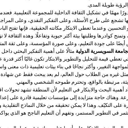
رؤية طويلة المدى.
دورًا مهمًا في تشكيل الثقافة الداخلية للمجموعة التعليمية. فعند
ها تشجع على طرح الأسئلة، وعلى التفكير النقدي، وعلى المراجع
لتحسين. وعندما تعطي الابتكار مكانته الحقيقية، فإنها تفتح البا
وتمنح كوادرها وطلبتها بيئة أكثر حيوية وتفاعلًا. وهذه الثقافة لا 
 أيضًا على جودة التعليم، وعلى صورة المؤسسة، وعلى ثقة المتعل
جامعة السويسرية الدولية
 مثالًا على أهمية التفكير البحثي داخل ال
 تعطي قيمة للتحليل والتطوير والابتكار تكون غالبًا أكثر قدرة ع
 لمواجهة التغيير، وأكثر نجاحًا في بناء بيئات تعليمية ذات معنى واس
 مثل غيره من الطلاب حول العالم، لم يعد يبحث فقط عن شهادة
يثة، مرتبطة بالواقع، وتحترم طموحه الشخصي والمهني.
أهمية البحث والابتكار في التعليم لأن المنطقة تشهد تحولات اق
عة. وهناك حاجة متزايدة إلى مؤسسات تعليمية قادرة على إعداد 
ة على التكيّف. وهذا لا يمكن تحقيقه من خلال النماذج التقليدية و
ر في التطوير المستمر، وتفهم أن التعليم الناجح هو الذي يواك