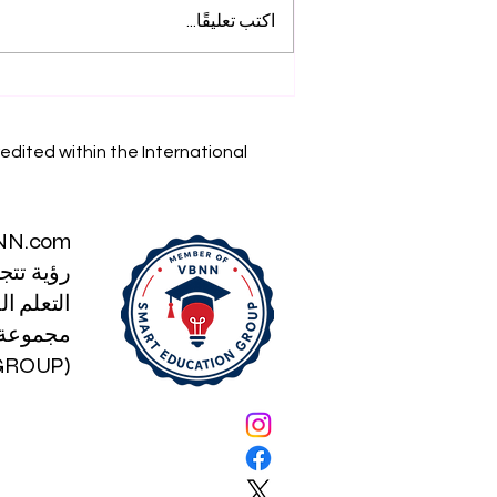
اكتب تعليقًا...
إنجازاتنا الأكاديمية: استكشف
أبحاث SIU على Web of
Science
edited within the International
NN.com
رؤية تتج
التعلم الذكي
مجموعة ا
(SMART EDUCATION GROUP)