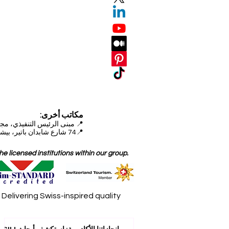
مكاتب أخرى:
📍
مبنى الرئيس التنفيذي، مجمع دبي للاستثمار (DIP)
📍74 شارع شابدان باتير، بيشكيك، قيرغيزستان
 licensed institutions within our group.
elivering Swiss-inspired quality