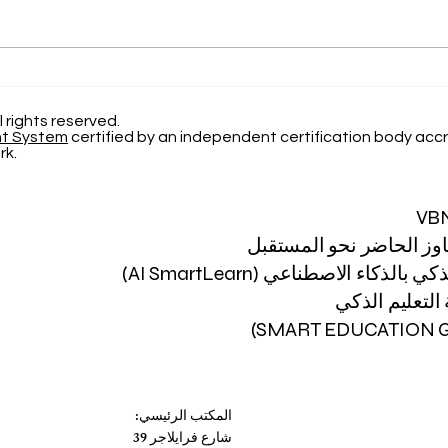
التميز الأكاديمي العالمي: افتح
الاعتر
آفاقاً جديدة مع الجامعة
السوي
السويسرية الدولية
22 
l rights reserved.
nt System
certified by an independent certification body accr
لعام 2026
rk.
VB
اوز الحاضر نحو المستقبل
 بالذكاء الاصطناعي (AI SmartLearn)
لتعليم الذكي
المكتب الرئيسي:
شارع فرايلاجر 39