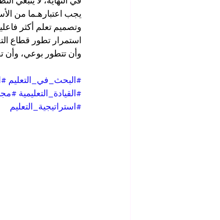
في النهاية، لا ينبغي ال
يجب اعتبارهـما من الأس
وتصميم تعلم أكثر فاعلية،
استمرار تطور قطاع الت
وأن تتطور بوعي، وأن تقد
#البحث_في_التعليم
#ا
#القيادة_التعليمية
#مجم
#استراتيجية_التعليم