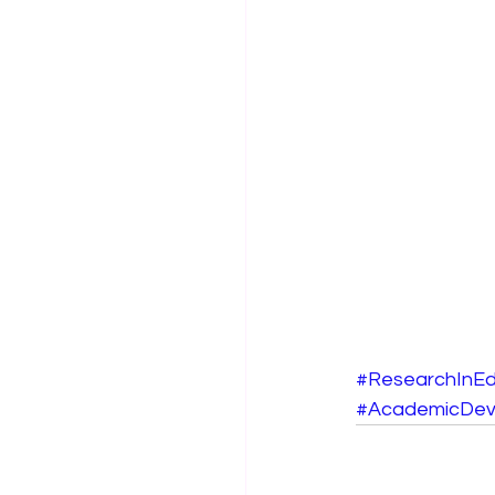
#ResearchInEd
#AcademicDev