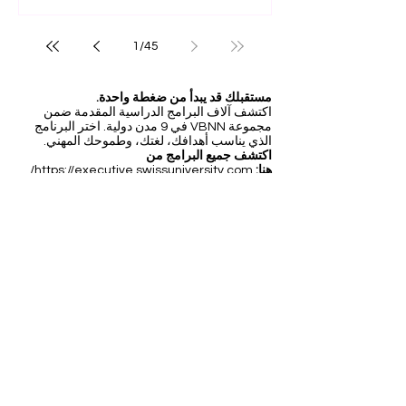
1
/
45
مستقبلك قد يبدأ من ضغطة واحدة.
اكتشف آلاف البرامج الدراسية المقدمة ضمن
مجموعة VBNN في 9 مدن دولية. اختر البرنامج
الذي يناسب أهدافك، لغتك، وطموحك المهني.
اكتشف جميع البرامج من
هنا:
https://executive.swissuniversity.com/
عضو منتسب إلى
الجامعة السويسرية الدولية SIU
التصنيفات العالمية والاعتراف الدولي