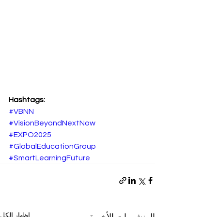
Hashtags:
#VBNN
#VisionBeyondNextNow
#EXPO2025
#GlobalEducationGroup
#SmartLearningFuture
إظهار الكل