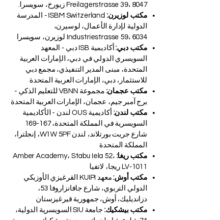
Freilagerstrasse 39، 8047 زيورخ، سويسرا.
مكتب لوزيرن:
ISBM Switzerland - المدرسة
الدولية لإدارة الأعمال، لوسيرن،
Industriestrasse 59، 6034 لوزيرن، سويسرا
مكتب دبي:
أكاديمية ISB دبي - المعهد
السويسري الدولي في دبي، الإمارات العربية
المتحدة، مبنى المدير التنفيذي، مجمع دبي
للاستثمار، دبي، الإمارات العربية المتحدة
مكتب عجمان:
مجموعة VBNN للتعليم الذكي -
برج آمبر جيم، عجمان، الإمارات العربية المتحدة
مكتب لندن:
أكاديمية OUS لندن - الأكاديمية
السويسرية في المملكة المتحدة، 167-169
شارع جريت بورتلاند، لندن W1W 5PF، إنجلترا،
المملكة المتحدة
مكتب ريغا:
Amber Academy، Stabu Iela 52،
LV-1011 ريجا، لاتفيا
مكتب أوش:
معهد KUIPI القرغيزي الأوزبكي
الدولي التربوي، شارع جافانزاروفا 53،
دزانديليك، أوش، جمهورية قيرغيزستان
مكتب بيشكيك:
جامعة SIU السويسرية الدولية،