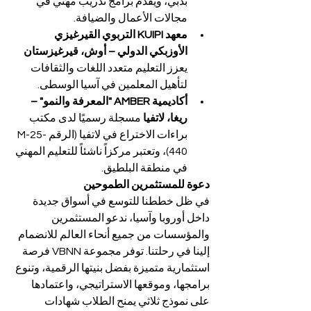
بدبي، ويقدم برامج تدريب مهني في 
مجالات الأعمال والضيافة.
معهد KUIPI التربوي القيرغيزي 
الأوزبكي الدولي – أوش، قيرغيزستان 
يعزز التعليم متعدد اللغات والثقافات 
لتأهيل المعلمين في آسيا الوسطى.
أكاديمية AMBER "المعرفة والنمو" – 
ريغا، لاتفيا 
مسجلة رسميًا لدى مكتب 
براءات الاختراع في لاتفيا (الرقم M-25-
440)، وتعتبر مركزاً ناشئاً للتعليم المهني 
في منطقة البلطيق.
دعوة للمستثمرين الطموحين
في ظل خططنا للتوسع في أسواق جديدة 
داخل أوروبا وآسيا، ندعو المستثمرين 
والمؤسسات من جميع أنحاء العالم للانضمام 
إلينا في رحلتنا. توفر مجموعة VBNN فرصة 
استثمارية متميزة بفضل بنيتها الرقمية، وتنوع 
برامجها، وموقعها الاستراتيجي، واعتمادها 
على نموذج ثلاثي يمنح الطلاب شهادات 