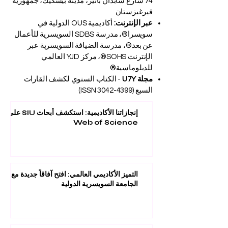
74 شارع شابدان باتير، مدينة بيشكيك، جمهورية
قيرغيزستان
عبر الإنترنت:
أكاديمية OUS الدولية في
سويسرا®، مدرسة SDBS السويسرية للأعمال
عن بعد®، مدرسة الضيافة السويسرية عبر
الإنترنت SOHS®، مركز YJD العالمي
للدبلوماسية®
مجلة U7Y
- الكتاب السنوي لكشف القارات
السبع (ISSN
3042-4399)
إنجازاتنا الأكاديمية: استكشف أبحاث SIU على
Web of Science
التميز الأكاديمي العالمي: افتح آفاقاً جديدة مع
الجامعة السويسرية الدولية