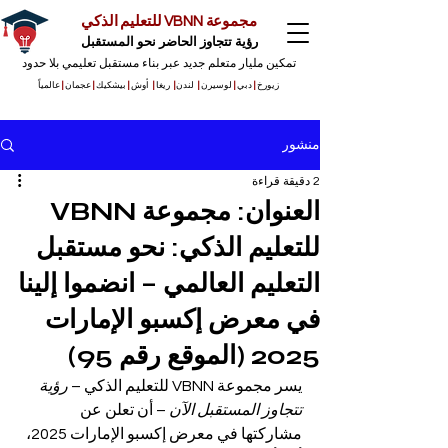
مجموعة VBNN للتعليم الذكي
رؤية تتجاوز الحاضر نحو المستقبل
تمكين مليار متعلم جديد عبر بناء مستقبل تعليمي بلا حدود
زيورخ
|
دبي
|
لوسيرن
|
لندن
|
ريغا
|
أوش
|
بيشكيك
|
عجمان
|
عالمياً
منشور
2 دقيقة قراءة
العنوان: مجموعة VBNN
للتعليم الذكي: نحو مستقبل
التعليم العالمي – انضموا إلينا
في معرض إكسبو الإمارات
2025 (الموقع رقم 95)
يسر مجموعة VBNN للتعليم الذكي – 
رؤية 
تتجاوز المستقبل الآن
 – أن تعلن عن 
مشاركتها في معرض إكسبو الإمارات 2025، 