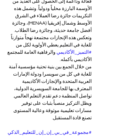
فعالة وداعمة إلى الحصول على العديد من 
الأوسمة البارزة محلياً ودولياً. وتشمل هذه 
التكريمات جائزة رضا العملاء في الشرق 
الأوسط وشمال إفريقيا (MENAA)، وجائزة 
أفضل جامعة حديثة، وجائزة رضا الطلاب. 
وتعكس هذه الإنجازات مجتمعة نهجاً متوازناً 
للغاية في التعليم يعطي الأولوية لكل من 
#التميز_الأكاديمي
 والرفاهية العامة للمجتمع 
الأكاديمي بأكمله.
من خلال الجمع بين بنية تحتية مؤسسية آمنة 
للغاية في كل من سويسرا ودولة الإمارات 
العربية المتحدة والإنجازات الأكاديمية 
المعترف بها للجامعة السويسرية الدولية، 
تواصل المنظمة دعم تقدم التعلم العالمي. 
ويظل التركيز منصباً بثبات على توفير 
مسارات تعليمية موثوقة وعالية المستوى 
تصنع قادة المستقبل.
#مجموعة_في_بي_إن_إن_للتعليم_الذكي