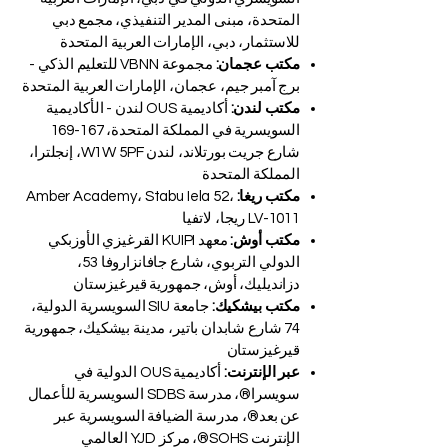
المتحدة، مبنى المدير التنفيذي، مجمع دبي
للاستثمار، دبي، الإمارات العربية المتحدة
مكتب عجمان:
مجموعة VBNN للتعليم الذكي -
برج آمبر جيم، عجمان، الإمارات العربية المتحدة
مكتب لندن:
أكاديمية OUS لندن - الأكاديمية
السويسرية في المملكة المتحدة، 167-169
شارع جريت بورتلاند، لندن W1W 5PF، إنجلترا،
المملكة المتحدة
مكتب ريغا:
Amber Academy، Stabu Iela 52،
LV-1011 ريجا، لاتفيا
مكتب أوش:
معهد KUIPI القرغيزي الأوزبكي
الدولي التربوي، شارع جافانزاروفا 53،
دزانديليك، أوش، جمهورية قيرغيزستان
مكتب بيشكيك:
جامعة SIU السويسرية الدولية،
74 شارع شابدان باتير، مدينة بيشكيك، جمهورية
قيرغيزستان
عبر الإنترنت:
أكاديمية OUS الدولية في
سويسرا®، مدرسة SDBS السويسرية للأعمال
عن بعد®، مدرسة الضيافة السويسرية عبر
الإنترنت SOHS®، مركز YJD العالمي