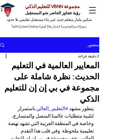
مجموعة VBNN للتعليم الذكي
رؤية تتجاوز الحاضر نحو المستقبل
تمكين مليار متعلم جديد عبر بناء مستقبل تعليمي بلا حدود
زيورخ
|
دبي
|
لوسيرن
|
لندن
|
ريغا
|
أوش
|
بيشكيك
|
عجمان
|
عالمياً
منشور
2 دقيقة قراءة
المعايير العالمية في التعليم
الحديث: نظرة شاملة على
مجموعة في بي إن إن للتعليم
الذكي
يتطور مشهد 
#التعليم_العالي
 باستمرار 
لتلبية متطلبات عالمنا المتصل والمتسارع، 
وخاصة في المنطقة العربية التي تشهد نهضة 
تعليمية ملحوظة. وفي قلب هذا التقدم 
العالمي تقف مجموعة في بي إن إن للتعليم 