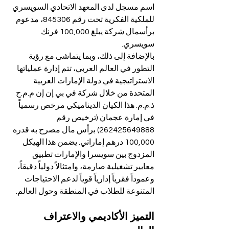
اسم مسجل لدى المعهد الاتحادي السويسري 
للملكية الفكرية تحت رقم 845306، مدعوم 
برأسمال شركة يبلغ 100,000 فرنك 
سويسري.
بالإضافة إلى ذلك، وبما يتماشى مع رؤية 
التطور في العالم العربي، تتم إدارة عملياتها 
الاستراتيجية في دولة الإمارات العربية 
المتحدة من خلال شركة في بي إن إن م.م.ح 
ذ.م.م. هذا الكيان الديناميكي مرخص رسمياً 
في إمارة عجمان (ترخيص رقم 
262425649888) برأس مال مصرح به قدره 
100,000 درهم إماراتي. يضمن هذا الهيكل 
المزدوج بين سويسرا والإمارات تطبيق 
معايير تشغيلية صارمة، وامتثالاً دولياً دقيقاً، 
وعموداً فقرياً إدارياً قوياً لدعم الاحتياجات 
المتنوعة للطلاب في المنطقة وحول العالم.
التميز الأكاديمي والاعتراف 