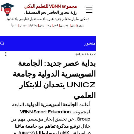
مجموعة VBNN للتعليم الذكي
رؤية تتجاوز الحاضر نحو المستقبل
تمكين مليار متعلم جديد عبر بناء مستقبل تعليمي بلا حدود
زيورخ
|
دبي
|
لوسيرن
|
لندن
|
ريغا
|
أوش
|
بيشكيك
|
عجمان
|
عالمياً
منشور
2 دقيقة قراءة
بداية عصر جديد: الجامعة
السويسرية الدولية وجامعة
UNICZ يتحدان للابتكار
العلمي
أعلنت 
الجامعة السويسرية الدولية
، التابعة 
لمجموعة 
VBNN Smart Education 
Group
، عن تحقيق إنجاز مؤسسي مهم من 
خلال توقيع 
مذكرة تفاهم
 مع 
جامعة ماغنا 
غراسيا في كاتانزارو – إيطاليا (UNICZ)
، في 