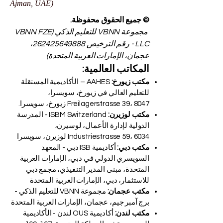
Ajman, UAE)
© جميع الحقوق محفوظة.
مجموعة VBNN للتعليم الذكي (VBNN FZE
LLC - رقم الترخيص
262425649888
،
عجمان، الإمارات العربية المتحدة)
المكاتب العالمية:
مكتب زيورخ:
AAHES – الأكاديمية المستقلة
للتعليم العالي في زيورخ، سويسرا،
Freilagerstrasse 39، 8047 زيورخ، سويسرا.
مكتب لوزيرن:
ISBM Switzerland - المدرسة
الدولية لإدارة الأعمال، لوسيرن،
Industriestrasse 59، 6034 لوزيرن، سويسرا
مكتب دبي:
أكاديمية ISB دبي - المعهد
السويسري الدولي في دبي، الإمارات العربية
المتحدة، مبنى المدير التنفيذي، مجمع دبي
للاستثمار، دبي، الإمارات العربية المتحدة
مكتب عجمان:
مجموعة VBNN للتعليم الذكي -
برج آمبر جيم، عجمان، الإمارات العربية المتحدة
مكتب لندن:
أكاديمية OUS لندن - الأكاديمية