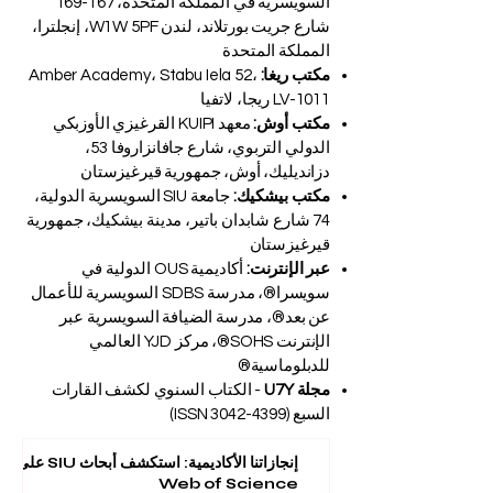
السويسرية في المملكة المتحدة، 167-169
شارع جريت بورتلاند، لندن W1W 5PF، إنجلترا،
المملكة المتحدة
مكتب ريغا:
Amber Academy، Stabu Iela 52،
LV-1011 ريجا، لاتفيا
مكتب أوش:
معهد KUIPI القرغيزي الأوزبكي
الدولي التربوي، شارع جافانزاروفا 53،
دزانديليك، أوش، جمهورية قيرغيزستان
مكتب بيشكيك:
جامعة SIU السويسرية الدولية،
74 شارع شابدان باتير، مدينة بيشكيك، جمهورية
قيرغيزستان
عبر الإنترنت:
أكاديمية OUS الدولية في
سويسرا®، مدرسة SDBS السويسرية للأعمال
عن بعد®، مدرسة الضيافة السويسرية عبر
الإنترنت SOHS®، مركز YJD العالمي
للدبلوماسية®
مجلة U7Y
- الكتاب السنوي لكشف القارات
السبع (ISSN
3042-4399)
إنجازاتنا الأكاديمية: استكشف أبحاث SIU على
Web of Science