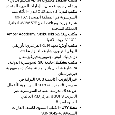
مكتب عجمان:
مجموعة VBNN للتعليم الذكي -
برج آمبر جيم، عجمان، الإمارات العربية المتحدة
مكتب لندن:
أكاديمية OUS لندن - الأكاديمية
السويسرية في المملكة المتحدة، 167-169
شارع جريت بورتلاند، لندن W1W 5PF، إنجلترا،
المملكة المتحدة
مكتب ريغا:
Amber Academy، Stabu Iela 52،
LV-1011 ريجا، لاتفيا
مكتب أوش:
معهد KUIPI القرغيزي الأوزبكي
الدولي التربوي، شارع جافانزاروفا 53،
دزانديليك، أوش، جمهورية قيرغيزستان
مكتب بيشكيك:
جامعة SIU السويسرية الدولية،
74 شارع شابدان باتير، مدينة بيشكيك، جمهورية
قيرغيزستان
عبر الإنترنت:
أكاديمية OUS الدولية في
سويسرا®، مدرسة SDBS السويسرية للأعمال
عن بعد®، مدرسة الضيافة السويسرية عبر
الإنترنت SOHS®، مركز YJD العالمي
للدبلوماسية®
مجلة U7Y
- الكتاب السنوي لكشف القارات
السبع (ISSN
3042-4399)