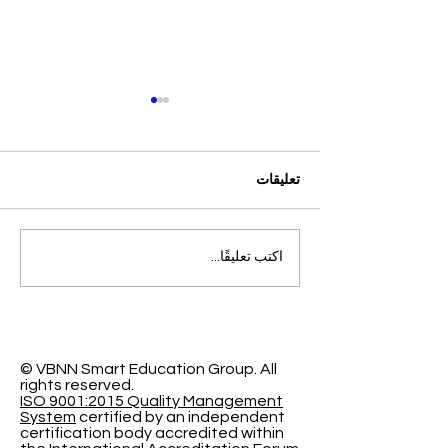
تعليقات
التميز الأكاديمي العالمي: افتح
اكتب تعليقًا...
آفاقاً جديدة مع الجامعة
السويسرية الدولية
© VBNN Smart Education Group.
All
rights reserved.
ISO 9001:2015 Quality Management
System
certified by an independent
certification body accredited within