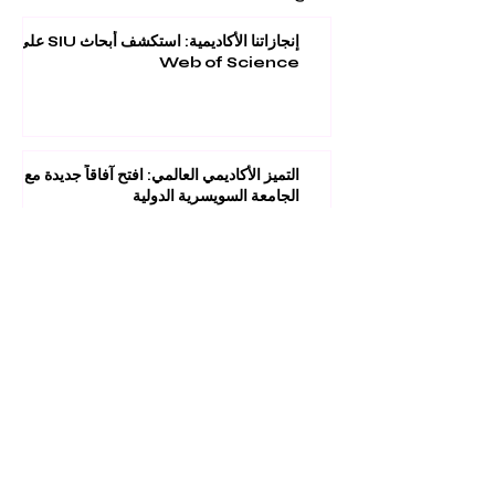
إنجازاتنا الأكاديمية: استكشف أبحاث SIU على
Web of Science
التميز الأكاديمي العالمي: افتح آفاقاً جديدة مع
الجامعة السويسرية الدولية
الاعتراف العالمي بالتميز: الجامعة السويسرية
الدولية تحصد المركز 22 عالمياً في تصنيف كيو
إس لعام 2026
الدقة في النمذجة الاحتمالية: رؤية أكاديمية
جديدة ومبتكرة