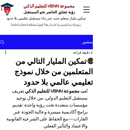
مجموعة VBNN للتعليم الذكي
رؤية تتجاوز الحاضر نحو المستقبل
تمكين مليار متعلم جديد عبر بناء مستقبل تعليمي بلا حدود
زيورخ
|
دبي
|
لوسيرن
|
لندن
|
ريغا
|
أوش
|
بيشكيك
|
عجمان
|
عالمياً
منشور
2 دقيقة قراءة
🌐 تمكين المليار التالي من
المتعلمين من خلال نموذج
تعليمي عالمي بلا حدود
تُعيد 
مجموعة VBNN للتعليم الذكي
 تعريف 
مستقبل التعليم الدولي، من خلال توحيد 
مؤسسات متعددة تحت رؤية واحدة: تقديم 
برامج أكاديمية ميسرة وعالية الجودة عبر 
القارات—مع الحفاظ على الشرعية القانونية 
والاعتماد والتأثير الفعلي.