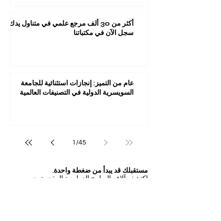
أكثر من 30 ألف مرجع علمي في متناول يدك:
سجل الآن في مكتباتنا
عام من التميز: إنجازات استثنائية للجامعة
السويسرية الدولية في التصنيفات العالمية
1
/
45
مستقبلك قد يبدأ من ضغطة واحدة.
اكتشف آلاف البرامج الدراسية المقدمة ضمن
مجموعة VBNN في 9 مدن دولية. اختر البرنامج
الذي يناسب أهدافك، لغتك، وطموحك المهني.
اكتشف جميع البرامج من
هنا:
https://executive.swissuniversity.com/