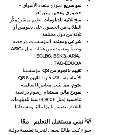
نمو سريع
: نموذج متعدد الأسواق – 
حضوري وهجين وعن بُعد
منح ثلاثية للدبلومات
: تعليم ميسّر يُمكِّن 
الطلاب من الحصول على دبلومين أو 
ثلاثة من دول مختلفة
شرعي ومعتمد
: المؤسسات مرخصة 
وطنياً ومعتمدة من هيئات مثل 
ASIC، 
ECLBS، BSKG، ARIA، 
…
TAG‑EDUQA
تقييم 5 نجوم من QS
: مؤسستنا 
الأساسية، SIU، حازت 
تقييم QS 5 
نجوم
، مما يثبت معاييرنا العالمية
نموذج مالي مستدام
: رسوم دراسية 
تنافسية (مثل €9,900/سنة للدبلومات 
الثلاث)، تضمن تأثيرًا ماليًا ومستدامًا
💡 نبني مستقبل التعليم—معًا
سواء كنت طالبًا يسعى لتجربة تعليمية دولية، 