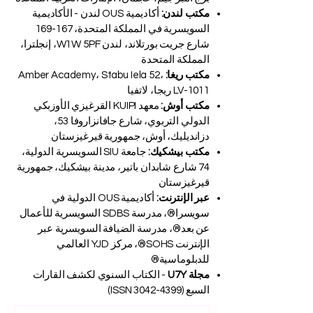
مكتب لندن:
أكاديمية OUS لندن - الأكاديمية
السويسرية في المملكة المتحدة، 167-169
شارع جريت بورتلاند، لندن W1W 5PF، إنجلترا،
المملكة المتحدة
مكتب ريغا:
Amber Academy، Stabu Iela 52،
LV-1011 ريجا، لاتفيا
مكتب أوش:
معهد KUIPI القرغيزي الأوزبكي
الدولي التربوي، شارع جافانزاروفا 53،
دزانديليك، أوش، جمهورية قيرغيزستان
مكتب بيشكيك:
جامعة SIU السويسرية الدولية،
74 شارع شابدان باتير، مدينة بيشكيك، جمهورية
قيرغيزستان
عبر الإنترنت:
أكاديمية OUS الدولية في
سويسرا®، مدرسة SDBS السويسرية للأعمال
عن بعد®، مدرسة الضيافة السويسرية عبر
الإنترنت SOHS®، مركز YJD العالمي
للدبلوماسية®
مجلة U7Y
- الكتاب السنوي لكشف القارات
السبع (ISSN
3042-4399)