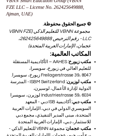
VBNN Smart Education Group (VBNN
FZE LLC – License No.
262425649888
,
Ajman, UAE)
© جميع الحقوق محفوظة.
مجموعة VBNN للتعليم الذكي (VBNN FZE
LLC - رقم الترخيص
262425649888
،
عجمان، الإمارات العربية المتحدة)
المكاتب العالمية:
مكتب زيورخ:
AAHES – الأكاديمية المستقلة
للتعليم العالي في زيورخ، سويسرا،
Freilagerstrasse 39، 8047 زيورخ، سويسرا.
مكتب لوزيرن:
ISBM Switzerland - المدرسة
الدولية لإدارة الأعمال، لوسيرن،
Industriestrasse 59، 6034 لوزيرن، سويسرا
مكتب دبي:
أكاديمية ISB دبي - المعهد
السويسري الدولي في دبي، الإمارات العربية
المتحدة، مبنى المدير التنفيذي، مجمع دبي
للاستثمار، دبي، الإمارات العربية المتحدة
مكتب عجمان:
مجموعة VBNN للتعليم الذكي -
برج آمبر جيم، عجمان، الإمارات العربية المتحدة