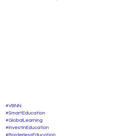
#VBNN
#SmartEducation
#GlobalLearning
#InvestInEducation
#BorderlessEducation