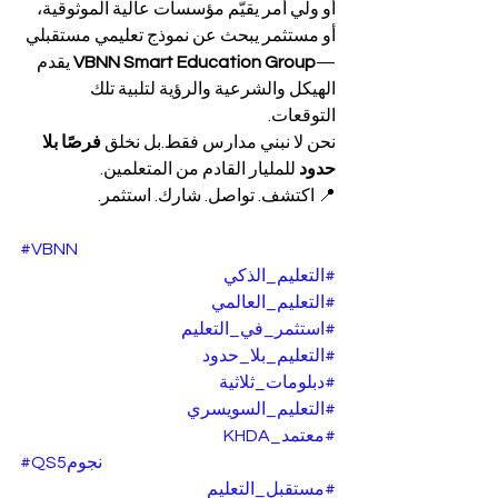
أو ولي أمر يقيّم مؤسسات عالية الموثوقية، 
أو مستثمر يبحث عن نموذج تعليمي مستقبلي
—
VBNN Smart Education Group
 يقدم 
الهيكل والشرعية والرؤية لتلبية تلك 
التوقعات.
نحن لا نبني مدارس فقط.بل نخلق 
فرصًا بلا 
حدود
 للمليار القادم من المتعلمين.
📍 اكتشف. تواصل. شارك. استثمر.
#VBNN
#التعليم_الذكي
#التعليم_العالمي
#استثمر_في_التعليم
#التعليم_بلا_حدود
#دبلومات_ثلاثية
#التعليم_السويسري
#معتمد_KHDA
#QS5نجوم
#مستقبل_التعليم