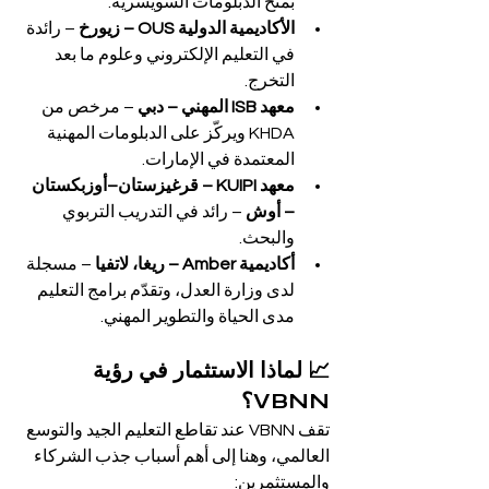
بمنح الدبلومات السويسرية.
الأكاديمية الدولية OUS – زيورخ
 – رائدة 
في التعليم الإلكتروني وعلوم ما بعد 
التخرج.
معهد ISB المهني – دبي
 – مرخص من 
KHDA ويركّز على الدبلومات المهنية 
المعتمدة في الإمارات.
معهد KUIPI – قرغيزستان–أوزبكستان 
– أوش
 – رائد في التدريب التربوي 
والبحث.
أكاديمية Amber – ريغا، لاتفيا
 – مسجلة 
لدى وزارة العدل، وتقدّم برامج التعليم 
مدى الحياة والتطوير المهني.
📈 لماذا الاستثمار في رؤية 
VBNN؟
تقف VBNN عند تقاطع التعليم الجيد والتوسع 
العالمي، وهنا إلى أهم أسباب جذب الشركاء 
والمستثمرين: