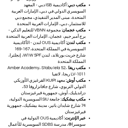
مكتب دبي:
أكاديمية ISB دبي - المعهد
السويسري الدولي في دبي، الإمارات العربية
المتحدة، مبنى المدير التنفيذي، مجمع دبي
للاستثمار، دبي، الإمارات العربية المتحدة
مكتب عجمان:
مجموعة VBNN للتعليم الذكي -
برج آمبر جيم، عجمان، الإمارات العربية المتحدة
مكتب لندن:
أكاديمية OUS لندن - الأكاديمية
السويسرية في المملكة المتحدة، 167-169
شارع جريت بورتلاند، لندن W1W 5PF، إنجلترا،
المملكة المتحدة
مكتب ريغا:
Amber Academy، Stabu Iela 52،
LV-1011 ريجا، لاتفيا
مكتب أوش:
معهد KUIPI القرغيزي الأوزبكي
الدولي التربوي، شارع جافانزاروفا 53،
دزانديليك، أوش، جمهورية قيرغيزستان
مكتب بيشكيك:
جامعة SIU السويسرية الدولية،
74 شارع شابدان باتير، مدينة بيشكيك، جمهورية
قيرغيزستان
عبر الإنترنت:
أكاديمية OUS الدولية في
سويسرا®، مدرسة SDBS السويسرية للأعمال