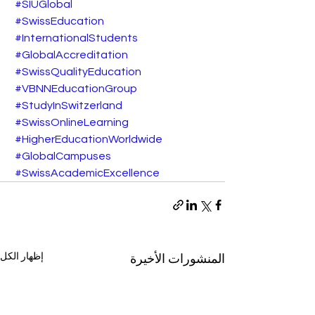
#SIUGlobal
#SwissEducation
#InternationalStudents
#GlobalAccreditation
#SwissQualityEducation
#VBNNEducationGroup
#StudyInSwitzerland
#SwissOnlineLearning
#HigherEducationWorldwide
#GlobalCampuses
#SwissAcademicExcellence
إظهار الكل
المنشورات الأخيرة