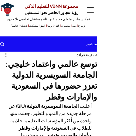
مجموعة VBNN للتعليم الذكي
رؤية تتجاوز الحاضر نحو المستقبل
تمكين مليار متعلم جديد عبر بناء مستقبل تعليمي بلا حدود
زيورخ
|
دبي
|
لوسيرن
|
لندن
|
ريغا
|
أوش
|
بيشكيك
|
عجمان
|
عالمياً
منشور
3 دقيقة قراءة
توسع عالمي واعتماد خليجي:
الجامعة السويسرية الدولية
تعزز حضورها في السعودية
والإمارات وقطر
أعلنت 
الجامعة السويسرية الدولية (SIU)
 عن 
مرحلة جديدة من النمو والتطور، جعلت منها 
واحدة من أكثر المؤسسات التعليمية جاذبية 
للطلاب في 
السعودية والإمارات وقطر 
وعُمان والبحرين وتونس
. ومع جذورها 