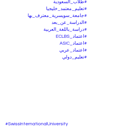
#طلاب_السعودية
#تعليم_معتمد_خليجيا
#جامعة_سويسرية_معترف_بها
#الدراسة_عن_بعد
#دراسة_باللغة_العربية
#اعتماد_ECLBS
#اعتماد_ASIC
#اعتماد_عربي
#تعليم_دولي
#SwissInternationalUniversity