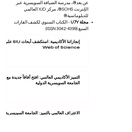
عن بعد®، مدرسة الضيافة السويسرية عبر
الإنترنت SOHS®، مركز YJD العالمي
للدبلوماسية®
مجلة U7Y
- الكتاب السنوي لكشف القارات
السبع (ISSN
3042-4399)
إنجازاتنا الأكاديمية: استكشف أبحاث SIU على
Web of Science
التميز الأكاديمي العالمي: افتح آفاقاً جديدة مع
الجامعة السويسرية الدولية
الاعتراف العالمي بالتميز: الجامعة السويسرية
الدولية تحصد المركز 22 عالمياً في تصنيف كيو
إس لعام 2026