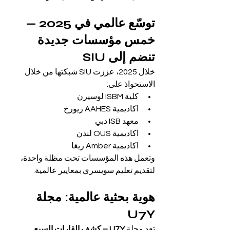
توسّع عالمي في 2025 — 
خمس مؤسسات جديدة 
تنضم إلى SIU
خلال 2025، عززت SIU شبكتها من خلال 
الاستحواذ على:
كلية ISBM لوسيرن
اكاديمية AAHES زيورخ
معهد ISB دبي
اكاديمية OUS لندن
اكاديمية Amber ريغا
وتعمل هذه المؤسسات تحت مظلة واحدة، 
لتقديم تعليم سويسري بمعايير عالمية.
هوية بحثية عالمية: مجلة 
U7Y
تعد مجلة 
U7Y – كشف القارات السبع 