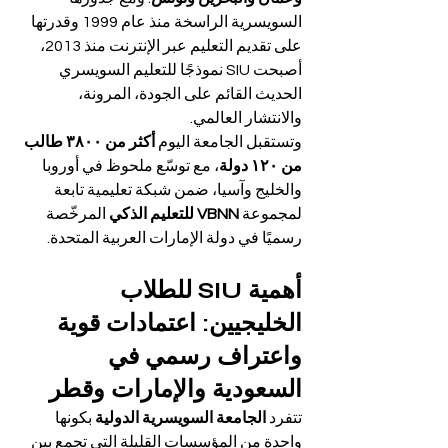
السويسرية الراسخة منذ عام 1999 وقدرتها 
على تقديم التعليم عبر الإنترنت منذ 2013، 
أصبحت SIU نموذجًا للتعليم السويسري 
الحديث القائم على الجودة، المرونة، 
والانتشار العالمي.
وتستقبل الجامعة اليوم 
أكثر من ٣٨٠٠ طالب 
من ١٢٠ دولة
، مع توسّع ملحوظ في أوروبا 
والخليج وآسيا، ضمن شبكة تعليمية تابعة 
لمجموعة 
VBNN للتعليم الذكي
 المرخّصة 
رسميًا في دولة الإمارات العربية المتحدة.
أهمية SIU للطلاب 
الخليجيين: اعتمادات قوية 
واعتراف رسمي في 
السعودية والإمارات وقطر
تتفرد 
الجامعة السويسرية الدولية
 بكونها 
واحدة من المؤسسات القليلة التي تجمع بين 