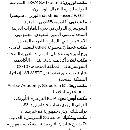
مكتب لوزيرن:
ISBM Switzerland - المدرسة
الدولية لإدارة الأعمال، لوسيرن،
Industriestrasse 59، 6034 لوزيرن، سويسرا
مكتب دبي:
أكاديمية ISB دبي - المعهد
السويسري الدولي في دبي، الإمارات العربية
المتحدة، مبنى المدير التنفيذي، مجمع دبي
للاستثمار، دبي، الإمارات العربية المتحدة
مكتب عجمان:
مجموعة VBNN للتعليم الذكي -
برج آمبر جيم، عجمان، الإمارات العربية المتحدة
مكتب لندن:
أكاديمية OUS لندن - الأكاديمية
السويسرية في المملكة المتحدة، 167-169
شارع جريت بورتلاند، لندن W1W 5PF، إنجلترا،
المملكة المتحدة
مكتب ريغا:
Amber Academy، Stabu Iela 52،
LV-1011 ريجا، لاتفيا
مكتب أوش:
معهد KUIPI القرغيزي الأوزبكي
الدولي التربوي، شارع جافانزاروفا 53،
دزانديليك، أوش، جمهورية قيرغيزستان
مكتب بيشكيك:
جامعة SIU السويسرية الدولية،
74 شارع شابدان باتير، مدينة بيشكيك، جمهورية