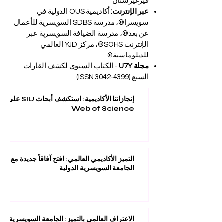
قيرغيزستان
عبر الإنترنت:
أكاديمية OUS الدولية في
سويسرا®، مدرسة SDBS السويسرية للأعمال
عن بعد®، مدرسة الضيافة السويسرية عبر
الإنترنت SOHS®، مركز YJD العالمي
للدبلوماسية®
مجلة U7Y
- الكتاب السنوي لكشف القارات
السبع (ISSN
3042-4399)
إنجازاتنا الأكاديمية: استكشف أبحاث SIU على
Web of Science
التميز الأكاديمي العالمي: افتح آفاقاً جديدة مع
الجامعة السويسرية الدولية
الاعتراف العالمي بالتميز: الجامعة السويسرية