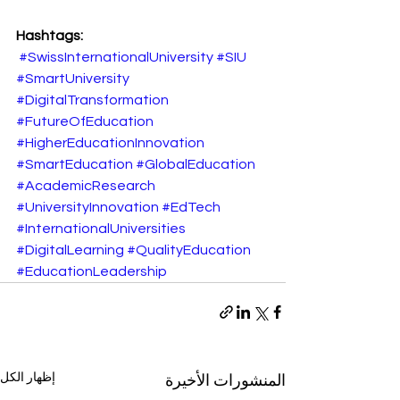
Hashtags:
#SwissInternationalUniversity
#SIU
#SmartUniversity
#DigitalTransformation
#FutureOfEducation
#HigherEducationInnovation
#SmartEducation
#GlobalEducation
#AcademicResearch
#UniversityInnovation
#EdTech
#InternationalUniversities
#DigitalLearning
#QualityEducation
#EducationLeadership
إظهار الكل
المنشورات الأخيرة