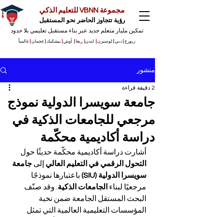
مجموعة VBNN للتعليم الذكي
رؤية تتجاوز الحاضر نحو المستقبل
تمكين مليار متعلم جديد عبر بناء مستقبل تعليمي بلا حدود
زيورخ
|
دبي
|
لوسيرن
|
لندن
|
ريغا
|
أوش
|
بيشكيك
|
عجمان
|
عالمياً
منشور
2 دقيقة قراءة
جامعة سويسرا الدولية نموذج
مرجعي للجامعات الذكية في
دراسة أكاديمية محكّمة
أشارت دراسة أكاديمية محكّمة حديثًا حول 
التحول الرقمي في التعليم العالي
 إلى 
جامعة 
سويسرا الدولية (SIU)
 باعتبارها نموذجًا 
مرجعيًا لبناء 
الجامعات الذكية
. وقد صنّف 
البحث المستقل الجامعة ضمن نخبة 
المؤسسات التعليمية العالمية التي تمثل 