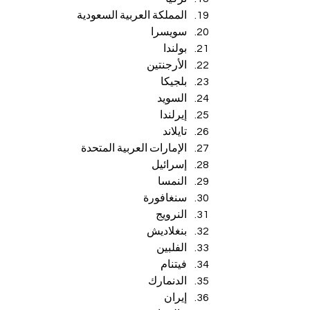
المملكة العربية السعودية
سويسرا
بولندا
الأرجنتين
بلجيكا
السويد
إيرلندا
تايلاند
الإمارات العربية المتحدة
إسرائيل
النمسا
سنغافورة
النرويج
بنغلاديش
الفلبين
فيتنام
الدنمارك
إيران