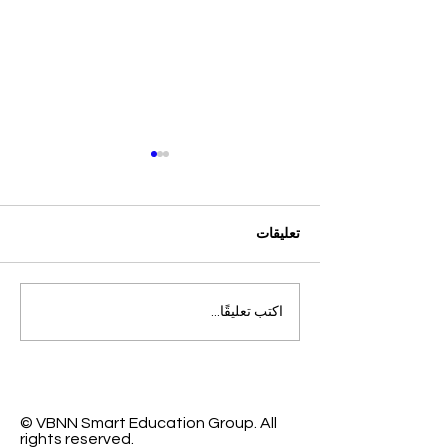
تعليقات
التميز الأكاديمي العالمي: افتح
اكتب تعليقًا...
آفاقاً جديدة مع الجامعة
السويسرية الدولية
© VBNN Smart Education Group.
All
rights reserved.