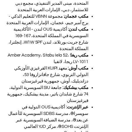
المتحدة، مبنى المدير التنفيذي، مجمع دبي
للاستثمار، دبي، الإمارات العربية المتحدة
مكتب عجمان:
مجموعة VBNN للتعليم الذكي -
برج آمبر جيم، عجمان، الإمارات العربية المتحدة
مكتب لندن:
أكاديمية OUS لندن - الأكاديمية
السويسرية في المملكة المتحدة، 167-169
شارع جريت بورتلاند، لندن W1W 5PF، إنجلترا،
المملكة المتحدة
مكتب ريغا:
Amber Academy، Stabu Iela 52،
LV-1011 ريجا، لاتفيا
مكتب أوش:
معهد KUIPI القرغيزي الأوزبكي
الدولي التربوي، شارع جافانزاروفا 53،
دزانديليك، أوش، جمهورية قيرغيزستان
مكتب بيشكيك:
جامعة SIU السويسرية الدولية،
74 شارع شابدان باتير، مدينة بيشكيك، جمهورية
قيرغيزستان
عبر الإنترنت:
أكاديمية OUS الدولية في
سويسرا®، مدرسة SDBS السويسرية للأعمال
عن بعد®، مدرسة الضيافة السويسرية عبر
الإنترنت SOHS®، مركز YJD العالمي