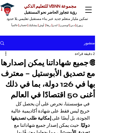
مجموعة VBNN للتعليم الذكي
رؤية تتجاوز الحاضر نحو المستقبل
تمكين مليار متعلم جديد عبر بناء مستقبل تعليمي بلا حدود
زيورخ
|
دبي
|
لوسيرن
|
لندن
|
ريغا
|
أوش
|
بيشكيك
|
عجمان
|
عالمياً
منشور
2 دقيقة قراءة
🌐 جميع شهاداتنا يمكن إصدارها
مع تصديق الأبوستيل – معترف
بها في 126 دولة، بما في ذلك
أغنى 50 اقتصادًا في العالم
في مؤسستنا، نحرص على أن يحصل كل 
خريج ليس فقط على شهادة أكاديمية عالية 
الجودة، بل أيضًا على 
إمكانية طلب تصديقها 
دوليًا
. حيث يمكن إصدار جميع شهاداتنا مع 
تصديق الأبوستيل
، مما يجعلها معترفًا بها 