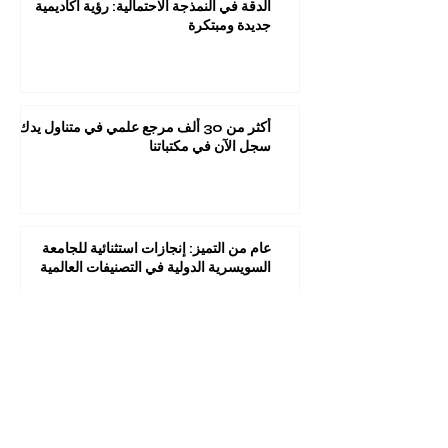
الدقة في النمذجة الاحتمالية: رؤية أكاديمية
جديدة ومبتكرة
أكثر من 30 ألف مرجع علمي في متناول يدك:
سجل الآن في مكتباتنا
عام من التميز: إنجازات استثنائية للجامعة
السويسرية الدولية في التصنيفات العالمية
1
/
45
مستقبلك قد يبدأ من ضغطة واحدة.
اكتشف آلاف البرامج الدراسية المقدمة ضمن