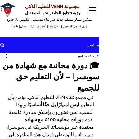
مجموعة VBNN للتعليم الذكي
رؤية تتجاوز الحاضر نحو المستقبل
تمكين مليار متعلم جديد عبر بناء مستقبل تعليمي بلا حدود
زيورخ
|
دبي
|
لوسيرن
|
لندن
|
ريغا
|
أوش
|
بيشكيك
|
عجمان
|
عالمياً
منشور
2 دقيقة قراءة
🎓 دورة مجانية مع شهادة من
سويسرا – لأن التعليم حق
للجميع
في مجموعة VBNN للتعليم الذكي، نؤمن بأن 
التعليم ليس امتيازًا بل حقًا أساسيًا
. ولهذا 
السبب، نحن فخورون بإطلاق مبادرة عالمية 
تقدم 
دورات مجانية 100٪ مع شهادة 
معتمدة
 عبر مؤسساتنا الشريكة في سويسرا، 
دبي، وآسيا الوسطى. تهدف هذه المبادرة إلى 