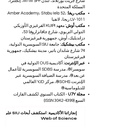
شارع جريت بورتلاند، لندن W1W 5PF، إنجلترا،
المملكة المتحدة
مكتب ريغا:
Amber Academy، Stabu Iela 52،
LV-1011 ريجا، لاتفيا
مكتب أوش:
معهد KUIPI القرغيزي الأوزبكي
الدولي التربوي، شارع جافانزاروفا 53،
دزانديليك، أوش، جمهورية قيرغيزستان
مكتب بيشكيك:
جامعة SIU السويسرية الدولية،
74 شارع شابدان باتير، مدينة بيشكيك، جمهورية
قيرغيزستان
عبر الإنترنت:
أكاديمية OUS الدولية في
سويسرا®، مدرسة SDBS السويسرية للأعمال
عن بعد®، مدرسة الضيافة السويسرية عبر
الإنترنت SOHS®، مركز YJD العالمي
للدبلوماسية®
مجلة U7Y
- الكتاب السنوي لكشف القارات
السبع (ISSN
3042-4399)
إنجازاتنا الأكاديمية: استكشف أبحاث SIU على
Web of Science