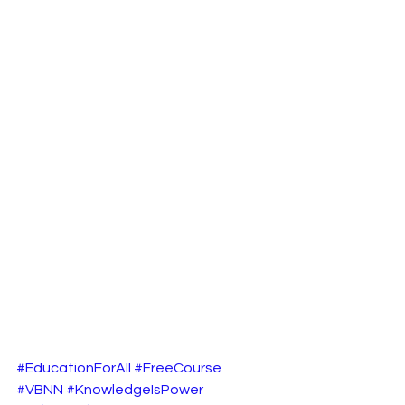
#EducationForAll
#FreeCourse
#VBNN
#KnowledgeIsPower