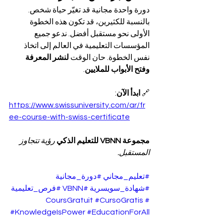
دورة واحدة مجانية قد تغيّر حياة شخص. 
بالنسبة للكثيرين، قد تكون هذه الخطوة 
الأولى نحو مستقبل أفضل. ندعو جميع 
المؤسسات التعليمية في العالم إلى اتخاذ 
نفس الخطوة. حان الوقت 
لنشر المعرفة 
وفتح الأبواب للملايين
.
🔗 
ابدأ الآن
: 
https://www.swissuniversity.com/ar/fr
ee-course-with-swiss-certificate
مجموعة VBNN للتعليم الذكي 
رؤية تتجاوز 
المستقبل.
#تعليم_مجاني
#دورة_مجانية
#شهادة_سويسرية
#VBNN
#فرص_تعليمية
#CursoGratis
#CoursGratuit
#KnowledgeIsPower
#EducationForAll