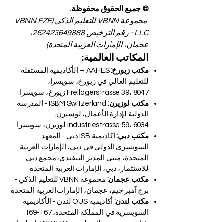
© جميع الحقوق محفوظة.
مجموعة VBNN للتعليم الذكي (VBNN FZE
LLC - رقم الترخيص
262425649888
،
عجمان، الإمارات العربية المتحدة)
المكاتب العالمية:
مكتب زيورخ:
AAHES – الأكاديمية المستقلة
للتعليم العالي في زيورخ، سويسرا،
Freilagerstrasse 39، 8047 زيورخ، سويسرا.
مكتب لوزيرن:
ISBM Switzerland - المدرسة
الدولية لإدارة الأعمال، لوسيرن،
Industriestrasse 59، 6034 لوزيرن، سويسرا
مكتب دبي:
أكاديمية ISB دبي - المعهد
السويسري الدولي في دبي، الإمارات العربية
المتحدة، مبنى المدير التنفيذي، مجمع دبي
للاستثمار، دبي، الإمارات العربية المتحدة
مكتب عجمان:
مجموعة VBNN للتعليم الذكي -
برج آمبر جيم، عجمان، الإمارات العربية المتحدة
مكتب لندن:
أكاديمية OUS لندن - الأكاديمية
السويسرية في المملكة المتحدة، 167-169