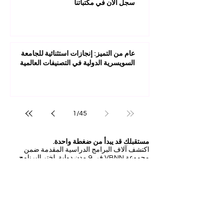
سجل الآن في مكتباتنا
عام من التميز: إنجازات استثنائية للجامعة
السويسرية الدولية في التصنيفات العالمية
1
/
45
مستقبلك قد يبدأ من ضغطة واحدة.
اكتشف آلاف البرامج الدراسية المقدمة ضمن
مجموعة VBNN في 9 مدن دولية. اختر البرنامج
الذي يناسب أهدافك، لغتك، وطموحك المهني.
اكتشف جميع البرامج من
هنا:
https://executive.swissuniversity.com/
عضو منتسب إلى
الجامعة السويسرية الدولية SIU