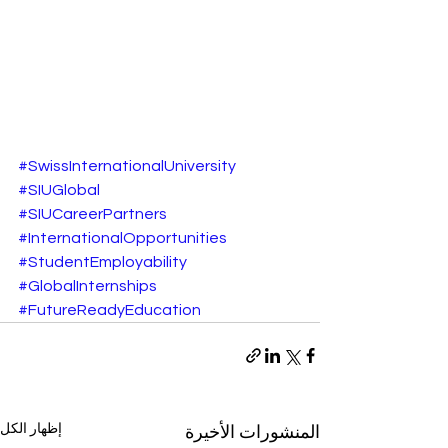
#SwissInternationalUniversity
#SIUGlobal
#SIUCareerPartners
#InternationalOpportunities
#StudentEmployability
#GlobalInternships
#FutureReadyEducation
إظهار الكل
المنشورات الأخيرة