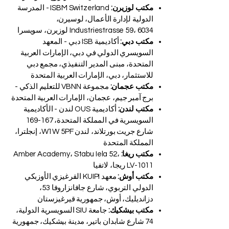
مكتب لوزيرن:
ISBM Switzerland - المدرسة
الدولية لإدارة الأعمال، لوسيرن،
Industriestrasse 59، 6034 لوزيرن، سويسرا
مكتب دبي:
أكاديمية ISB دبي - المعهد
السويسري الدولي في دبي، الإمارات العربية
المتحدة، مبنى المدير التنفيذي، مجمع دبي
للاستثمار، دبي، الإمارات العربية المتحدة
مكتب عجمان:
مجموعة VBNN للتعليم الذكي -
برج آمبر جيم، عجمان، الإمارات العربية المتحدة
مكتب لندن:
أكاديمية OUS لندن - الأكاديمية
السويسرية في المملكة المتحدة، 167-169
شارع جريت بورتلاند، لندن W1W 5PF، إنجلترا،
المملكة المتحدة
مكتب ريغا:
Amber Academy، Stabu Iela 52،
LV-1011 ريجا، لاتفيا
مكتب أوش:
معهد KUIPI القرغيزي الأوزبكي
الدولي التربوي، شارع جافانزاروفا 53،
دزانديليك، أوش، جمهورية قيرغيزستان
مكتب بيشكيك:
جامعة SIU السويسرية الدولية،
74 شارع شابدان باتير، مدينة بيشكيك، جمهورية