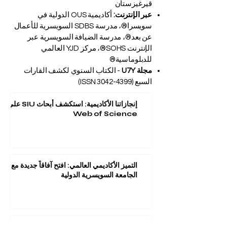
قيرغيزستان
عبر الإنترنت:
أكاديمية OUS الدولية في
سويسرا®، مدرسة SDBS السويسرية للأعمال
عن بعد®، مدرسة الضيافة السويسرية عبر
الإنترنت SOHS®، مركز YJD العالمي
للدبلوماسية®
مجلة U7Y
- الكتاب السنوي لكشف القارات
السبع (ISSN
3042-4399)
إنجازاتنا الأكاديمية: استكشف أبحاث SIU على
Web of Science
التميز الأكاديمي العالمي: افتح آفاقاً جديدة مع
الجامعة السويسرية الدولية
الاعتراف العالمي بالتميز: الجامعة السويسرية