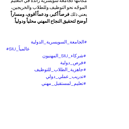
مكانتها كجامعة سويسرية رائدة في التعليم 
الموجّه نحو التوظيف.وللطلاب والخريجين، 
يعني ذلك 
فرصاً أكبر، ودعماً أقوى، ومساراً 
أوضح لتحقيق النجاح المهني محلياً ودولياً
.
#الجامعة_السويسرية_الدولية
#SIU_عالميا
#شركاء_SIU_المهنيون
#فرص_دولية
#جاهزية_الطلاب_للتوظيف
#تدريب_عملي_دولي
#تعليم_لمستقبل_مهني