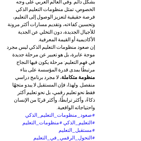
بشكل دائم. وفي العالم العربي على وجه 
الخصوص، تمثل منظومات التعليم الذكي 
فرصة حقيقية لتعزيز الوصول إلى التعليم، 
وتحسين كفاءته، وتقديم مسارات أكثر مرونة 
للأجيال الجديدة، دون التخلي عن الجدية 
الأكاديمية أو القيمة المعرفية.
إن صعود منظومات التعليم الذكي ليس مجرد 
موجة عابرة، بل هو تعبير عن مرحلة جديدة 
في فهم التعليم: مرحلة يكون فيها النجاح 
مرتبطًا بمدى قدرة المؤسسة على بناء 
منظومة متكاملة
، لا مجرد برنامج دراسي 
منفصل. ولهذا، فإن المستقبل لا يبدو متجهًا 
فقط نحو تعليم رقمي، بل نحو تعليم أكثر 
ذكاءً، وأكثر ترابطًا، وأكثر قربًا من الإنسان 
واحتياجاته الواقعية.
#صعود_منظومات_التعليم_الذكي
#التعليم_الذكي
#منظومات_التعليم
#مستقبل_التعليم
#التحول_الرقمي_في_التعليم