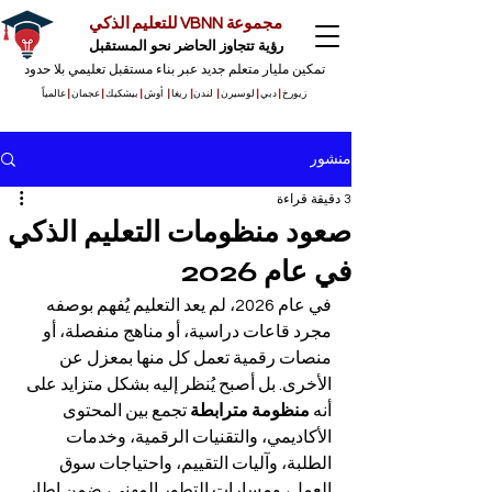
مجموعة VBNN للتعليم الذكي
رؤية تتجاوز الحاضر نحو المستقبل
تمكين مليار متعلم جديد عبر بناء مستقبل تعليمي بلا حدود
زيورخ
|
دبي
|
لوسيرن
|
لندن
|
ريغا
|
أوش
|
بيشكيك
|
عجمان
|
عالمياً
منشور
3 دقيقة قراءة
صعود منظومات التعليم الذكي
في عام 2026
في عام 2026، لم يعد التعليم يُفهم بوصفه 
مجرد قاعات دراسية، أو مناهج منفصلة، أو 
منصات رقمية تعمل كل منها بمعزل عن 
الأخرى. بل أصبح يُنظر إليه بشكل متزايد على 
أنه 
منظومة مترابطة
 تجمع بين المحتوى 
الأكاديمي، والتقنيات الرقمية، وخدمات 
الطلبة، وآليات التقييم، واحتياجات سوق 
العمل، ومسارات التطور المهني، ضمن إطار 