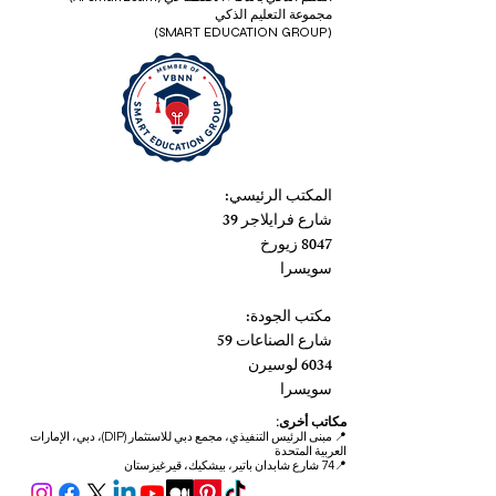
مجموعة التعليم الذكي
(SMART EDUCATION GROUP)
المكتب الرئيسي:
شارع فرايلاجر 39
8047 زيورخ
سويسرا
مكتب الجودة:
شارع الصناعات 59
6034 لوسيرن
سويسرا
مكاتب أخرى:
📍
مبنى الرئيس التنفيذي، مجمع دبي للاستثمار (DIP)، دبي، الإمارات
العربية المتحدة
📍74 شارع شابدان باتير، بيشكيك، قيرغيزستان