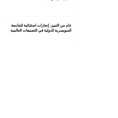
عام من التميز: إنجازات استثنائية للجامعة
السويسرية الدولية في التصنيفات العالمية
1
/
45
مستقبلك قد يبدأ من ضغطة واحدة.
اكتشف آلاف البرامج الدراسية المقدمة ضمن
مجموعة VBNN في 9 مدن دولية. اختر البرنامج
الذي يناسب أهدافك، لغتك، وطموحك المهني.
اكتشف جميع البرامج من
هنا:
https://executive.swissuniversity.com/
عضو منتسب إلى
الجامعة السويسرية الدولية SIU