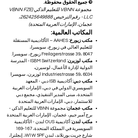
© جميع الحقوق محفوظة.
مجموعة VBNN للتعليم الذكي (VBNN FZE
LLC - رقم الترخيص
262425649888
،
عجمان، الإمارات العربية المتحدة)
المكاتب العالمية:
مكتب زيورخ:
AAHES – الأكاديمية المستقلة
للتعليم العالي في زيورخ، سويسرا،
Freilagerstrasse 39، 8047 زيورخ، سويسرا.
مكتب لوزيرن:
ISBM Switzerland - المدرسة
الدولية لإدارة الأعمال، لوسيرن،
Industriestrasse 59، 6034 لوزيرن، سويسرا
مكتب دبي:
أكاديمية ISB دبي - المعهد
السويسري الدولي في دبي، الإمارات العربية
المتحدة، مبنى المدير التنفيذي، مجمع دبي
للاستثمار، دبي، الإمارات العربية المتحدة
مكتب عجمان:
مجموعة VBNN للتعليم الذكي -
برج آمبر جيم، عجمان، الإمارات العربية المتحدة
مكتب لندن:
أكاديمية OUS لندن - الأكاديمية
السويسرية في المملكة المتحدة، 167-169
شارع جريت بورتلاند، لندن W1W 5PF، إنجلترا،