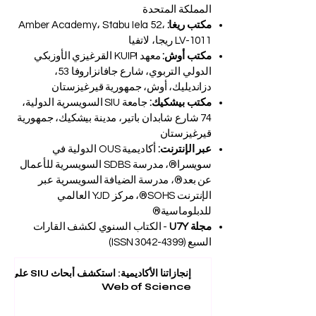
المملكة المتحدة
مكتب ريغا:
Amber Academy، Stabu Iela 52،
LV-1011 ريجا، لاتفيا
مكتب أوش:
معهد KUIPI القرغيزي الأوزبكي
الدولي التربوي، شارع جافانزاروفا 53،
دزانديليك، أوش، جمهورية قيرغيزستان
مكتب بيشكيك:
جامعة SIU السويسرية الدولية،
74 شارع شابدان باتير، مدينة بيشكيك، جمهورية
قيرغيزستان
عبر الإنترنت:
أكاديمية OUS الدولية في
سويسرا®، مدرسة SDBS السويسرية للأعمال
عن بعد®، مدرسة الضيافة السويسرية عبر
الإنترنت SOHS®، مركز YJD العالمي
للدبلوماسية®
مجلة U7Y
- الكتاب السنوي لكشف القارات
السبع (ISSN
3042-4399)
إنجازاتنا الأكاديمية: استكشف أبحاث SIU على
Web of Science