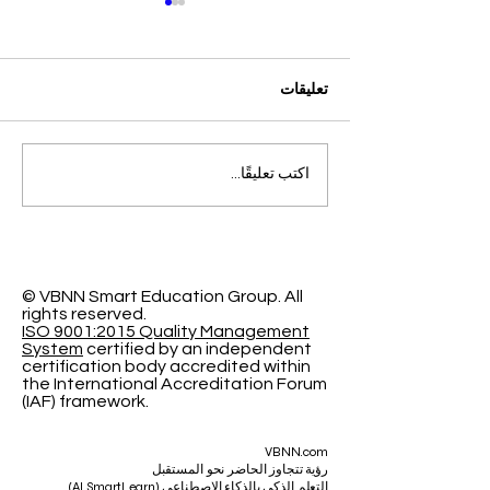
تعليقات
التميز الأكاديمي العالمي: افتح
اكتب تعليقًا...
آفاقاً جديدة مع الجامعة
السويسرية الدولية
© VBNN Smart Education Group.
All
rights reserved.
ISO 9001:2015 Quality Management
System
certified by an independent
certification body accredited within
the International Accreditation Forum
(IAF) framework.
VBNN.com
رؤية تتجاوز الحاضر نحو المستقبل
التعلم الذكي بالذكاء الاصطناعي (AI SmartLearn)