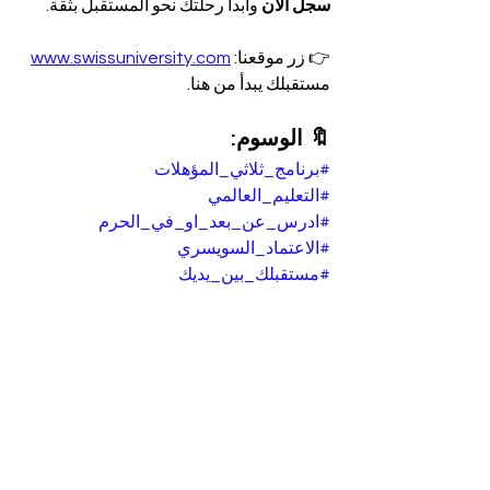
سجل الآن
 وابدأ رحلتك نحو المستقبل بثقة.
👉 زر موقعنا: 
www.swissuniversity.com
مستقبلك يبدأ من هنا.
🔖 الوسوم:
#برنامج_ثلاثي_المؤهلات
#التعليم_العالمي
#ادرس_عن_بعد_او_في_الحرم
#الاعتماد_السويسري
#مستقبلك_بين_يديك