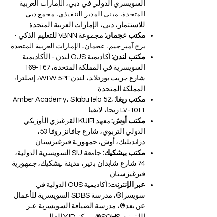
السويسري الدولي في دبي، الإمارات العربية
المتحدة، مبنى المدير التنفيذي، مجمع دبي
للاستثمار، دبي، الإمارات العربية المتحدة
مكتب عجمان:
مجموعة VBNN للتعليم الذكي -
برج آمبر جيم، عجمان، الإمارات العربية المتحدة
مكتب لندن:
أكاديمية OUS لندن - الأكاديمية
السويسرية في المملكة المتحدة، 167-169
شارع جريت بورتلاند، لندن W1W 5PF، إنجلترا،
المملكة المتحدة
مكتب ريغا:
Amber Academy، Stabu Iela 52،
LV-1011 ريجا، لاتفيا
مكتب أوش:
معهد KUIPI القرغيزي الأوزبكي
الدولي التربوي، شارع جافانزاروفا 53،
دزانديليك، أوش، جمهورية قيرغيزستان
مكتب بيشكيك:
جامعة SIU السويسرية الدولية،
74 شارع شابدان باتير، مدينة بيشكيك، جمهورية
قيرغيزستان
عبر الإنترنت:
أكاديمية OUS الدولية في
سويسرا®، مدرسة SDBS السويسرية للأعمال
عن بعد®، مدرسة الضيافة السويسرية عبر
الإنترنت SOHS®، مركز YJD العالمي