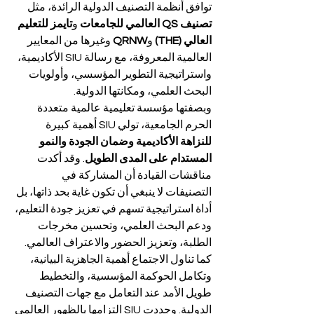
توافق أنظمة التصنيف الدولية الرائدة، مثل 
تصنيف QS العالمي للجامعات
 و
تايمز للتعليم 
العالي (THE)
 و
QRNW
 وغيرها من المعايير 
العالمية المعروفة، مع رسالة SIU الأكاديمية، 
واستراتيجية التطوير المؤسسي، وأولويات 
البحث العلمي، ومكانتها الدولية.
وبصفتها مؤسسة تعليمية عالمية متعددة 
الحرم الجامعية، تولي SIU أهمية كبيرة 
للنزاهة الأكاديمية وضمان الجودة والنمو 
المستدام على المدى الطويل
. وقد أكدت 
مناقشات القيادة أن المشاركة في 
التصنيفات لا ينبغي أن تكون غاية بحد ذاتها، بل 
أداة استراتيجية تسهم في تعزيز جودة التعليم، 
ودعم البحث العلمي، وتحسين مخرجات 
الطلبة، وتعزيز الحضور والاعتراف العالمي.
كما تناول الاجتماع أهمية الجاهزية البيانية، 
وتكامل الحوكمة المؤسسية، والتخطيط 
طويل الأمد عند التعامل مع جهات التصنيف 
الدولية. وجددت SIU التزامها بالظهور العالمي 