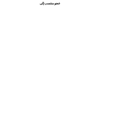
عضو منتسب إلى
الجامعة السويسرية الدولية SIU
التصنيفات العالمية والاعتراف الدولي