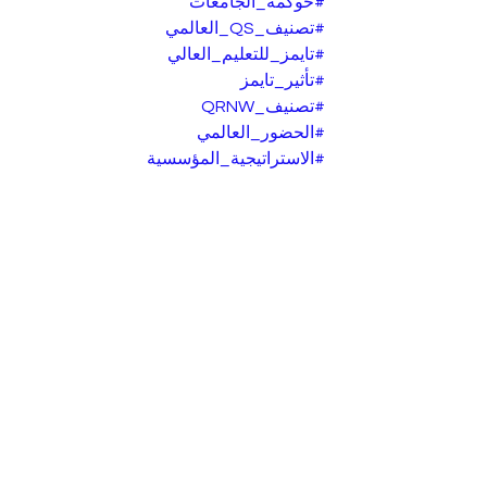
#حوكمة_الجامعات
#تصنيف_QS_العالمي
#تايمز_للتعليم_العالي
#تأثير_تايمز
#تصنيف_QRNW
#الحضور_العالمي
#الاستراتيجية_المؤسسية