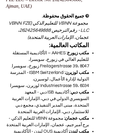
Ajman, UAE)
© جميع الحقوق محفوظة.
مجموعة VBNN للتعليم الذكي (VBNN FZE
LLC - رقم الترخيص
262425649888
،
عجمان، الإمارات العربية المتحدة)
المكاتب العالمية:
مكتب زيورخ:
AAHES – الأكاديمية المستقلة
للتعليم العالي في زيورخ، سويسرا،
Freilagerstrasse 39، 8047 زيورخ، سويسرا.
مكتب لوزيرن:
ISBM Switzerland - المدرسة
الدولية لإدارة الأعمال، لوسيرن،
Industriestrasse 59، 6034 لوزيرن، سويسرا
مكتب دبي:
أكاديمية ISB دبي - المعهد
السويسري الدولي في دبي، الإمارات العربية
المتحدة، مبنى المدير التنفيذي، مجمع دبي
للاستثمار، دبي، الإمارات العربية المتحدة
مكتب عجمان:
مجموعة VBNN للتعليم الذكي -
برج آمبر جيم، عجمان، الإمارات العربية المتحدة
مكتب لندن:
أكاديمية OUS لندن - الأكاديمية