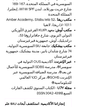
السويسرية في المملكة المتحدة، 167-169
شارع جريت بورتلاند، لندن W1W 5PF، إنجلترا،
المملكة المتحدة
مكتب ريغا:
Amber Academy، Stabu Iela 52،
LV-1011 ريجا، لاتفيا
مكتب أوش:
معهد KUIPI القرغيزي الأوزبكي
الدولي التربوي، شارع جافانزاروفا 53،
دزانديليك، أوش، جمهورية قيرغيزستان
مكتب بيشكيك:
جامعة SIU السويسرية الدولية،
74 شارع شابدان باتير، مدينة بيشكيك، جمهورية
قيرغيزستان
عبر الإنترنت:
أكاديمية OUS الدولية في
سويسرا®، مدرسة SDBS السويسرية للأعمال
عن بعد®، مدرسة الضيافة السويسرية عبر
الإنترنت SOHS®، مركز YJD العالمي
للدبلوماسية®
مجلة U7Y
- الكتاب السنوي لكشف القارات
السبع (ISSN
3042-4399)
إنجازاتنا الأكاديمية: استكشف أبحاث SIU على