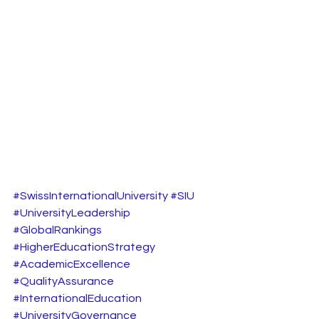
#SwissInternationalUniversity
#SIU
#UniversityLeadership
#GlobalRankings
#HigherEducationStrategy
#AcademicExcellence
#QualityAssurance
#InternationalEducation
#UniversityGovernance