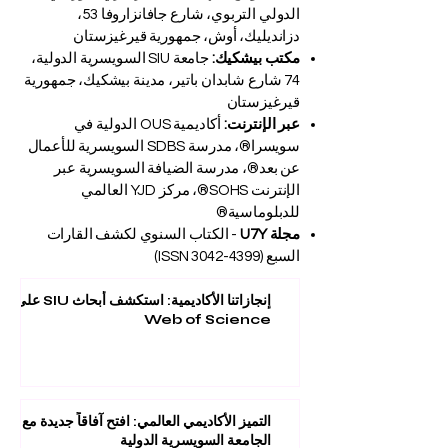
الدولي التربوي، شارع جافانزاروفا 53،
دزانديليك، أوش، جمهورية قيرغيزستان
مكتب بيشكيك:
جامعة SIU السويسرية الدولية،
74 شارع شابدان باتير، مدينة بيشكيك، جمهورية
قيرغيزستان
عبر الإنترنت:
أكاديمية OUS الدولية في
سويسرا®، مدرسة SDBS السويسرية للأعمال
عن بعد®، مدرسة الضيافة السويسرية عبر
الإنترنت SOHS®، مركز YJD العالمي
للدبلوماسية®
مجلة U7Y
- الكتاب السنوي لكشف القارات
السبع (ISSN
3042-4399)
إنجازاتنا الأكاديمية: استكشف أبحاث SIU على
Web of Science
التميز الأكاديمي العالمي: افتح آفاقاً جديدة مع
الجامعة السويسرية الدولية