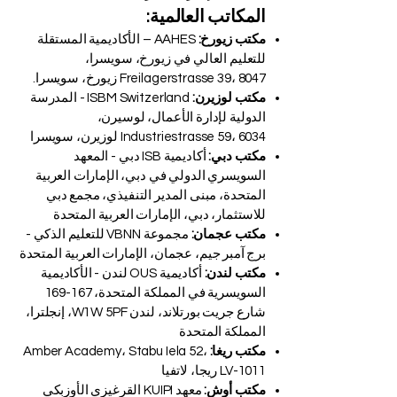
المكاتب العالمية:
مكتب زيورخ:
AAHES – الأكاديمية المستقلة
للتعليم العالي في زيورخ، سويسرا،
Freilagerstrasse 39، 8047 زيورخ، سويسرا.
مكتب لوزيرن:
ISBM Switzerland - المدرسة
الدولية لإدارة الأعمال، لوسيرن،
Industriestrasse 59، 6034 لوزيرن، سويسرا
مكتب دبي:
أكاديمية ISB دبي - المعهد
السويسري الدولي في دبي، الإمارات العربية
المتحدة، مبنى المدير التنفيذي، مجمع دبي
للاستثمار، دبي، الإمارات العربية المتحدة
مكتب عجمان:
مجموعة VBNN للتعليم الذكي -
برج آمبر جيم، عجمان، الإمارات العربية المتحدة
مكتب لندن:
أكاديمية OUS لندن - الأكاديمية
السويسرية في المملكة المتحدة، 167-169
شارع جريت بورتلاند، لندن W1W 5PF، إنجلترا،
المملكة المتحدة
مكتب ريغا:
Amber Academy، Stabu Iela 52،
LV-1011 ريجا، لاتفيا
مكتب أوش:
معهد KUIPI القرغيزي الأوزبكي