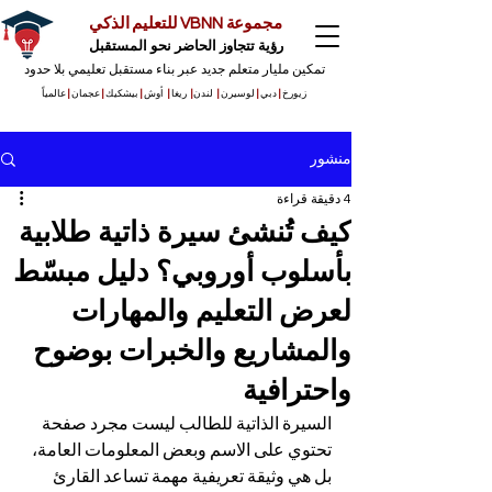
مجموعة VBNN للتعليم الذكي
رؤية تتجاوز الحاضر نحو المستقبل
تمكين مليار متعلم جديد عبر بناء مستقبل تعليمي بلا حدود
زيورخ
|
دبي
|
لوسيرن
|
لندن
|
ريغا
|
أوش
|
بيشكيك
|
عجمان
|
عالمياً
منشور
4 دقيقة قراءة
كيف تُنشئ سيرة ذاتية طلابية
بأسلوب أوروبي؟ دليل مبسّط
لعرض التعليم والمهارات
والمشاريع والخبرات بوضوح
واحترافية
السيرة الذاتية للطالب ليست مجرد صفحة 
تحتوي على الاسم وبعض المعلومات العامة، 
بل هي وثيقة تعريفية مهمة تساعد القارئ 