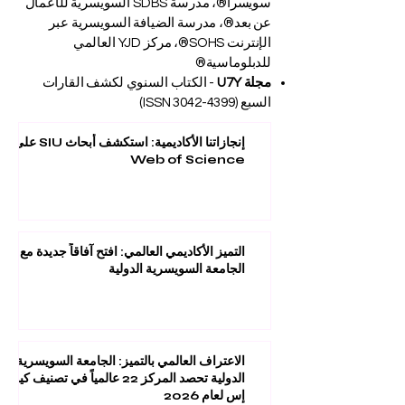
سويسرا®، مدرسة SDBS السويسرية للأعمال
عن بعد®، مدرسة الضيافة السويسرية عبر
الإنترنت SOHS®، مركز YJD العالمي
للدبلوماسية®
مجلة U7Y
- الكتاب السنوي لكشف القارات
السبع (ISSN
3042-4399)
إنجازاتنا الأكاديمية: استكشف أبحاث SIU على
Web of Science
التميز الأكاديمي العالمي: افتح آفاقاً جديدة مع
الجامعة السويسرية الدولية
الاعتراف العالمي بالتميز: الجامعة السويسرية
الدولية تحصد المركز 22 عالمياً في تصنيف كيو
إس لعام 2026