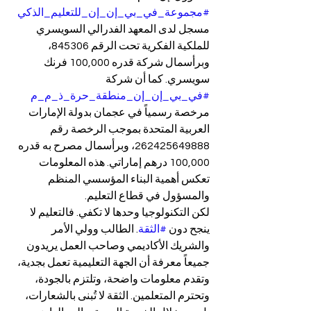
#مجموعة_في_بي_إن_إن_للتعليم_الذكي
مسجل لدى المعهد الفدرالي السويسري 
للملكية الفكرية تحت الرقم 845306، 
وبرأسمال شركة قدره 100,000 فرنك 
سويسري. كما أن شركة 
#في_بي_إن_إن_منطقة_حرة_ذ_م_م
مرخصة رسمياً في عجمان بدولة الإمارات 
العربية المتحدة بموجب الرخصة رقم 
262425649888، وبرأسمال مصرح به قدره 
100,000 درهم إماراتي. هذه المعلومات 
تعكس أهمية البناء المؤسسي المنظم 
والمسؤول في قطاع التعليم.
لكن التكنولوجيا وحدها لا تكفي. فالتعليم لا 
ينجح دون 
#الثقة
. الطالب وولي الأمر 
والشريك الأكاديمي وصاحب العمل يريدون 
جميعاً معرفة أن الجهة التعليمية تعمل بجدية، 
وتقدم معلومات واضحة، وتلتزم بالجودة، 
وتحترم المتعلمين. الثقة لا تُبنى بالشعارات، 