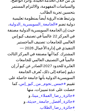
بل من خلال الخدمة الجيدة، والرد الواضح، 
والسياسات المفهومة، والالتزام المستمر 
بتحسين تجربة الطالب.
وترتبط هذه الرؤية أيضاً بمنظومة تعليمية 
دولية تضم 
#الجامعة_السويسرية_الدولية
، 
حيث إن الجامعة السويسرية الدولية مصنفة 
في المركز 22 عالمياً في تصنيف كيو إس 
العالمي للجامعات: تصنيف الماجستير 
التنفيذي في إدارة الأعمال 2026 — 
المشترك. كما أنها مصنفة في المركز الثالث 
عالمياً في التصنيف العالمي للجامعات 
العابرة للحدود 2027 الصادر عن كيو آر إن 
دبليو. إضافة إلى ذلك، تُعرف الجامعة 
السويسرية الدولية بأنها جامعة حاصلة على 
تقييم 
#خمس_نجوم_من_كيو_إس
، كما 
حصلت على عدة تمييزات، منها 
#جائزة_رضا_العملاء_مينا
، و 
#جائزة_أفضل_جامعة_حديثة
، و 
#جائزة_رضا_الطلاب
.