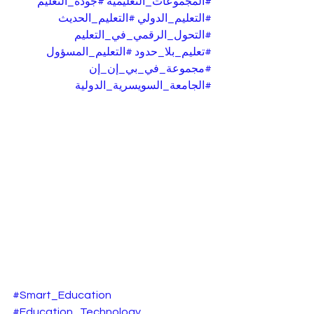
#المجموعات_التعليمية
#جودة_التعليم
#التعليم_الدولي
#التعليم_الحديث
#التحول_الرقمي_في_التعليم
#تعليم_بلا_حدود
#التعليم_المسؤول
#مجموعة_في_بي_إن_إن
#الجامعة_السويسرية_الدولية
#Smart_Education
#Education_Technology