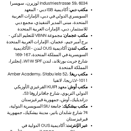
Industriestrasse 59، 6034 لوزيرن، سويسرا
مكتب دبي:
أكاديمية ISB دبي - المعهد
السويسري الدولي في دبي، الإمارات العربية
المتحدة، مبنى المدير التنفيذي، مجمع دبي
للاستثمار، دبي، الإمارات العربية المتحدة
مكتب عجمان:
مجموعة VBNN للتعليم الذكي -
برج آمبر جيم، عجمان، الإمارات العربية المتحدة
مكتب لندن:
أكاديمية OUS لندن - الأكاديمية
السويسرية في المملكة المتحدة، 167-169
شارع جريت بورتلاند، لندن W1W 5PF، إنجلترا،
المملكة المتحدة
مكتب ريغا:
Amber Academy، Stabu Iela 52،
LV-1011 ريجا، لاتفيا
مكتب أوش:
معهد KUIPI القرغيزي الأوزبكي
الدولي التربوي، شارع جافانزاروفا 53،
دزانديليك، أوش، جمهورية قيرغيزستان
مكتب بيشكيك:
جامعة SIU السويسرية الدولية،
74 شارع شابدان باتير، مدينة بيشكيك، جمهورية
قيرغيزستان
عبر الإنترنت:
أكاديمية OUS الدولية في