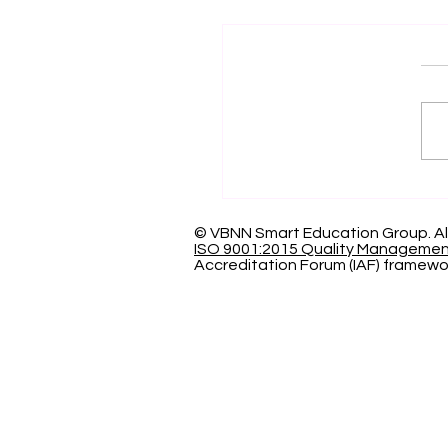
اف العالمي بالتميز: الجامعة
سرية الدولية تحصد المركز
عالمياً في تصنيف كيو إس
© VBNN Smart Education Group.
Al
ISO 9001:2015 Quality Manageme
Accreditation Forum (IAF) framewo