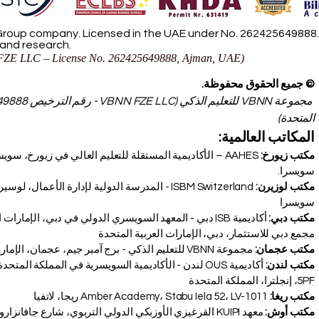
roup company. Licensed in the UAE under No. 262425649888. D
 and research.
ZE LLC – License No. 262425649888, Ajman, UAE)
© جميع الحقوق محفوظة.
المتحدة)
المكاتب العالمية:
مكتب زيورخ:
سويسرا.
مكتب لوزيرن:
سويسرا
مكتب دبي:
أكاديمية ISB دبي - المعهد السويسري الدولي في دبي، الإمار
مجمع دبي للاستثمار، دبي، الإمارات العربية المتحدة
مكتب عجمان:
مجموعة VBNN للتعليم الذكي - برج آمبر جيم، عجمان، الإمارات العربية المتحدة
مياً
مكتب لندن:
5PF، إنجلترا، المملكة المتحدة
مكتب ريغا:
Amber Academy، Stabu Iela 52، LV-1011 ريجا، لاتفيا
مكتب أوش: