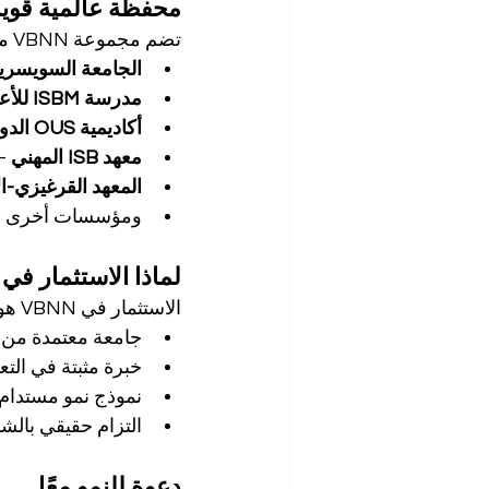
محفظة عالمية قوية
تضم مجموعة VBNN مؤسسات تعليمية متعددة حول العالم، منها:
الجامعة السويسرية ال
مدرسة ISBM للأعمال
أكاديمية OUS الدولية
معهد ISB المهني
 –
المعهد القرغيزي-الأو
ومؤسسات أخرى في
لماذا الاستثمار في VBNN؟
الاستثمار في VBNN هو الاستثمار في مستقبل التعليم. يوفر للمستثمرين:
جامعة معتمدة من 
خبرة مثبتة في التع
نموذج نمو مستدام
التزام حقيقي بالشم
دعوة للنمو معًا