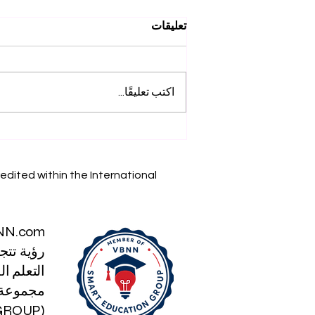
تعليقات
اكتب تعليقًا...
إنجازاتنا الأكاديمية: استكشف
أبحاث SIU على Web of
Science
edited within the International
NN.com
رؤية تتج
التعلم الذكي
مجموعة ا
(SMART EDUCATION GROUP)