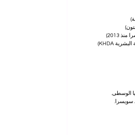
)
تون)
 2013)
شرية KHDA)
ا الوسطى.
ي سويسرا.