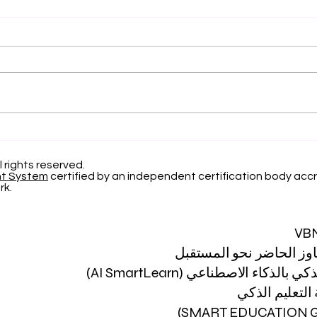
التميز الأكاديمي العالمي: افتح
الاعتر
آفاقاً جديدة مع الجامعة
السوي
السويسرية الدولية
22 
l rights reserved.
nt System
certified by an independent certification body accr
لعام 2026
rk.
VB
اوز الحاضر نحو المستقبل
 بالذكاء الاصطناعي (AI SmartLearn)
لتعليم الذكي