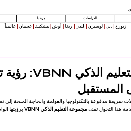
د
الدراسات
مرحبا
زيورخ
|
دبي
|
لوسيرن
|
لندن
|
ريغا
|
أوش
|
بيشكيك
|
عجمان
|
عالمياً
مجموعة التعليم الذكي N
 المستقبل
ات سريعة مدفوعة بالتكنولوجيا والعولمة والحاجة الملحة إلى تعل
مة هذا التحول تقف 
مجموعة التعليم الذكي VBNN
 برؤيتها الوا