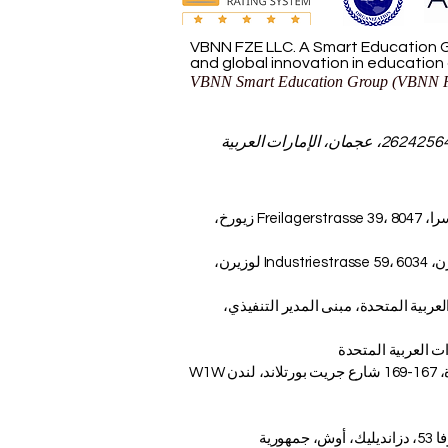
VBNN FZE LLC. A Smart Education G
and global innovation in education
VBNN Smart Education Group (VBNN F
مجموعة VBNN للتعليم الذكي (VBNN FZE LLC - رقم الترخيص 262425649888، عجمان، الإمارات العربية
AAHES – الأكاديمية المستقلة للتعليم العالي في زيورخ، سويسرا، Freilagerstrasse 39، 8047 زيورخ،
ISBM Switzerland - المدرسة الدولية لإدارة الأعمال، لوسيرن، Industriestrasse 59، 6034 لوزيرن،
ات العربية المتحدة، مبنى المدير التنفيذي،
أكاديمية OUS لندن - الأكاديمية السويسرية في المملكة المتحدة، 167-169 شارع جريت بورتلاند، لندن W1W
معهد KUIPI القرغيزي الأوزبكي الدولي التربوي، شارع جافانزاروفا 53، دزانديليك، أوش، جمهورية