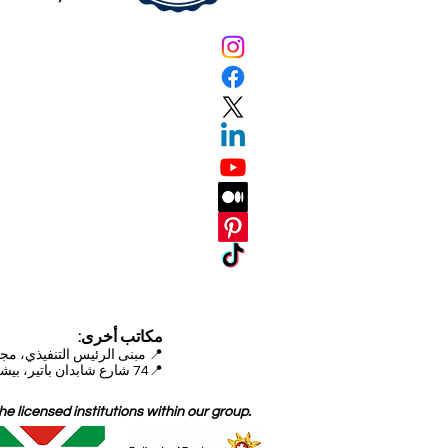
مكاتب أخرى:
📍
مبنى الرئيس التنفيذي، مجمع دبي للاستثمار (DIP)
📍74 شارع شابدان باتير، بيشكيك، قيرغيزستان
 licensed institutions within our group.