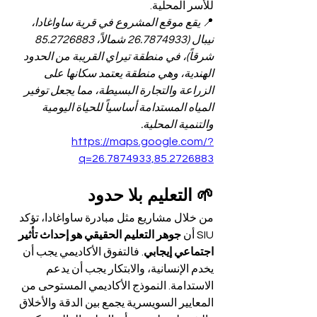
للأسر المحلية.
📍 
يقع موقع المشروع في قرية ساواغادا، 
نيبال (26.7874933 شمالاً، 85.2726883 
شرقاً)، في منطقة تيراي القريبة من الحدود 
الهندية، وهي منطقة يعتمد سكانها على 
الزراعة والتجارة البسيطة، مما يجعل توفير 
المياه المستدامة أساسياً للحياة اليومية 
والتنمية المحلية. 
https://maps.google.com/?
q=26.7874933,85.2726883
🌱 التعليم بلا حدود
من خلال مشاريع مثل مبادرة ساواغادا، تؤكد 
SIU أن 
جوهر التعليم الحقيقي هو إحداث تأثير 
اجتماعي إيجابي
. فالتفوق الأكاديمي يجب أن 
يخدم الإنسانية، والابتكار يجب أن يدعم 
الاستدامة. النموذج الأكاديمي المستوحى من 
المعايير السويسرية يجمع بين الدقة والأخلاق 