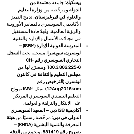
بيشكيك: 
جامعة 
معتمدة من 
الدولة
 ومرخّصة من 
وزارة التعليم 
والعلوم في قيرغيزستان
، تدمج التميز 
الأكاديمي السويسري بالمعايير الأوروبية 
والرؤية العالمية، وتُعِدّ قادة المستقبل 
في مجالات الأعمال والإدارة والتقنية.
المدرسة الدولية للإدارة (ISBM) – 
لوتسرن، سويسرا: 
مسجلة تحت 
السجل 
التجاري السويسري رقم CH-
100.3.802.225-0
 ومصرّح لها من 
مجلس التعليم والثقافة في كانتون 
لوتسرن (الترخيص رقم 
12Aug2016kom)
. تمثل ISBM نموذج 
التعليم التنفيذي السويسري المرتكز 
على الابتكار والنزاهة والعولمة.
أكاديمية ISB دبي – المعهد السويسري 
الدولي في دبي: 
مرخّصة رسميًا من 
هيئة 
المعرفة والتنمية البشرية (KHDA) – 
تصريح رقم 631419
، وتجمع بين 
الدقة 