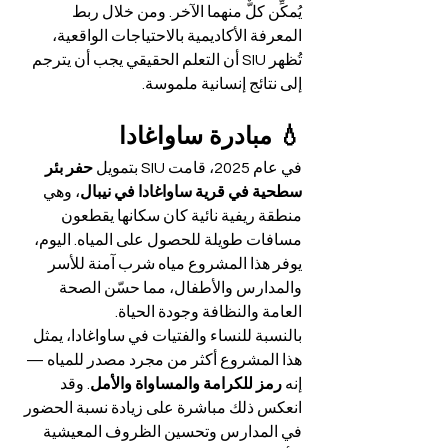
يُمكِّن كلٌّ منهما الآخر. ومن خلال ربط 
المعرفة الأكاديمية بالاحتياجات الواقعية، 
تُظهر SIU أن التعلم الحقيقي يجب أن يترجم 
إلى نتائج إنسانية ملموسة.
💧 مبادرة ساواغادا
في عام 2025، قامت SIU بتمويل 
حفر بئر 
سطحية في قرية ساواغادا في نيبال
، وهي 
منطقة ريفية نائية كان سكانها يقطعون 
مسافات طويلة للحصول على المياه. اليوم، 
يوفر هذا المشروع مياه شرب آمنة للأسر 
والمدارس والأطفال، مما حسّن الصحة 
العامة والنظافة وجودة الحياة.
بالنسبة للنساء والفتيات في ساواغادا، يمثل 
هذا المشروع أكثر من مجرد مصدر للمياه — 
إنه 
رمز للكرامة والمساواة والأمل
. وقد 
انعكس ذلك مباشرة على زيادة نسبة الحضور 
في المدارس وتحسين الظروف المعيشية 