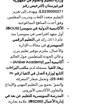
وزارة التعليم والعلوم في جمهورية 
قيرغيزستان (الترخيص رقم 
LS230000271)
، ويهدف إلى تعزيز 
التعليم متعدد اللغات وتدريب المعلمين 
وفق أحدث المناهج البيداغوجية.
الأكاديمية الدولية في سويسرا (OUS®): 
أول معهد افتراضي في سويسرا منذ 
عام 2013، رائد في 
التعليم الرقمي 
السويسري
 في مجالات الإدارة 
والأعمال، ملتزم بتوفير تعليم مرن 
وعالي الجودة للمتعلمين حول العالم.
أكاديمية أمبر (Amber Academy) – 
ريغا، لاتفيا: 
مسجلة لدى 
مكتب البراءات 
التابع لوزارة العدل في لاتفيا (رقم M-
25-440)
، وتحمل شعار 
"المعرفة 
والنمو"
. تجمع بين التعليم المهني والإبداع 
والتعاون الأكاديمي الأوروبي.
المدرسة السويسرية للتعليم عن بعد في 
إدارة الأعمال (SDBS®): 
علامة تجارية 