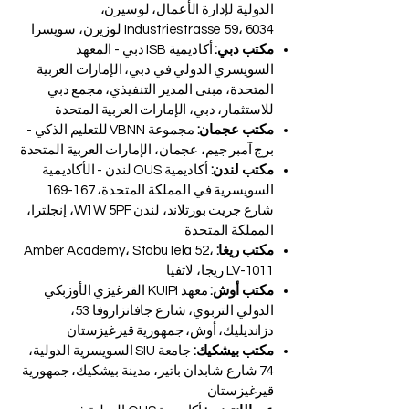
الدولية لإدارة الأعمال، لوسيرن،
Industriestrasse 59، 6034 لوزيرن، سويسرا
مكتب دبي:
أكاديمية ISB دبي - المعهد
السويسري الدولي في دبي، الإمارات العربية
المتحدة، مبنى المدير التنفيذي، مجمع دبي
للاستثمار، دبي، الإمارات العربية المتحدة
مكتب عجمان:
مجموعة VBNN للتعليم الذكي -
برج آمبر جيم، عجمان، الإمارات العربية المتحدة
مكتب لندن:
أكاديمية OUS لندن - الأكاديمية
السويسرية في المملكة المتحدة، 167-169
شارع جريت بورتلاند، لندن W1W 5PF، إنجلترا،
المملكة المتحدة
مكتب ريغا:
Amber Academy، Stabu Iela 52،
LV-1011 ريجا، لاتفيا
مكتب أوش:
معهد KUIPI القرغيزي الأوزبكي
الدولي التربوي، شارع جافانزاروفا 53،
دزانديليك، أوش، جمهورية قيرغيزستان
مكتب بيشكيك:
جامعة SIU السويسرية الدولية،
74 شارع شابدان باتير، مدينة بيشكيك، جمهورية
قيرغيزستان