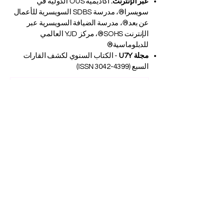
عبر الإنترنت:
أكاديمية OUS الدولية في
سويسرا®، مدرسة SDBS السويسرية للأعمال
عن بعد®، مدرسة الضيافة السويسرية عبر
الإنترنت SOHS®، مركز YJD العالمي
للدبلوماسية®
مجلة U7Y
- الكتاب السنوي لكشف القارات
السبع (ISSN
3042-4399)
إنجازاتنا الأكاديمية: استكشف أبحاث SIU على
Web of Science
التميز الأكاديمي العالمي: افتح آفاقاً جديدة مع
الجامعة السويسرية الدولية
الاعتراف العالمي بالتميز: الجامعة السويسرية
الدولية تحصد المركز 22 عالمياً في تصنيف كيو