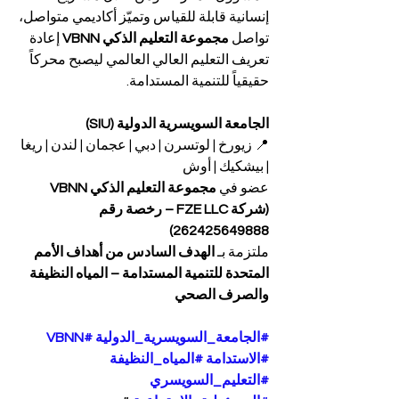
إنسانية قابلة للقياس وتميّز أكاديمي متواصل، 
تواصل 
مجموعة التعليم الذكي VBNN
 إعادة 
تعريف التعليم العالي العالمي ليصبح محركاً 
حقيقياً للتنمية المستدامة.
الجامعة السويسرية الدولية (SIU)
📍 زيورخ | لوتسرن | دبي | عجمان | لندن | ريغا 
| بيشكيك | أوش
عضو في 
مجموعة التعليم الذكي VBNN 
(شركة FZE LLC – رخصة رقم 
262425649888)
ملتزمة بـ 
الهدف السادس من أهداف الأمم 
المتحدة للتنمية المستدامة – المياه النظيفة 
والصرف الصحي
#الجامعة_السويسرية_الدولية
#VBNN
#الاستدامة
#المياه_النظيفة
#التعليم_السويسري