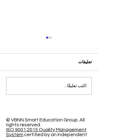
تعليقات
التميز الأكاديمي العالمي: افتح
اكتب تعليقًا...
آفاقاً جديدة مع الجامعة
السويسرية الدولية
© VBNN Smart Education Group.
All
rights reserved.
ISO 9001:2015 Quality Management
System
certified by an independent