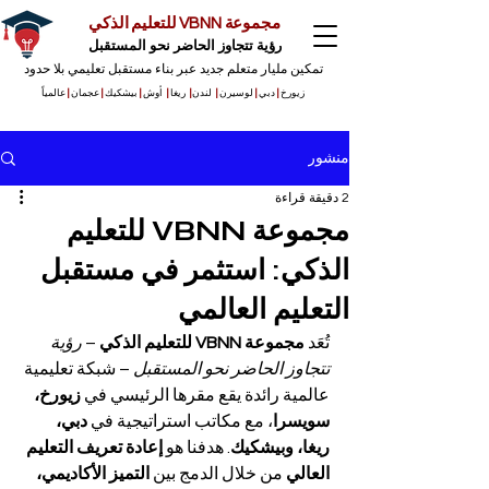
مجموعة VBNN للتعليم الذكي
رؤية تتجاوز الحاضر نحو المستقبل
تمكين مليار متعلم جديد عبر بناء مستقبل تعليمي بلا حدود
زيورخ
|
دبي
|
لوسيرن
|
لندن
|
ريغا
|
أوش
|
بيشكيك
|
عجمان
|
عالمياً
منشور
2 دقيقة قراءة
مجموعة VBNN للتعليم
الذكي: استثمر في مستقبل
التعليم العالمي
تُعَد 
مجموعة VBNN للتعليم الذكي
 – 
رؤية 
تتجاوز الحاضر نحو المستقبل
 – شبكة تعليمية 
عالمية رائدة يقع مقرها الرئيسي في 
زيورخ، 
سويسرا
، مع مكاتب استراتيجية في 
دبي، 
ريغا، وبيشكيك
. هدفنا هو 
إعادة تعريف التعليم 
العالي
 من خلال الدمج بين 
التميز الأكاديمي، 