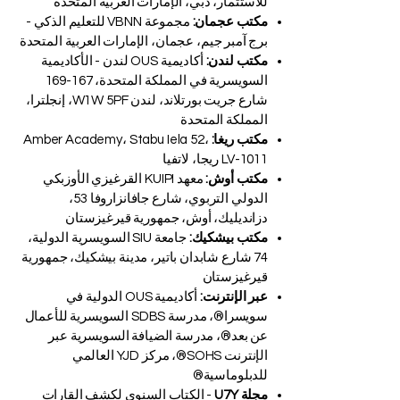
للاستثمار، دبي، الإمارات العربية المتحدة
مكتب عجمان:
مجموعة VBNN للتعليم الذكي -
برج آمبر جيم، عجمان، الإمارات العربية المتحدة
مكتب لندن:
أكاديمية OUS لندن - الأكاديمية
السويسرية في المملكة المتحدة، 167-169
شارع جريت بورتلاند، لندن W1W 5PF، إنجلترا،
المملكة المتحدة
مكتب ريغا:
Amber Academy، Stabu Iela 52،
LV-1011 ريجا، لاتفيا
مكتب أوش:
معهد KUIPI القرغيزي الأوزبكي
الدولي التربوي، شارع جافانزاروفا 53،
دزانديليك، أوش، جمهورية قيرغيزستان
مكتب بيشكيك:
جامعة SIU السويسرية الدولية،
74 شارع شابدان باتير، مدينة بيشكيك، جمهورية
قيرغيزستان
عبر الإنترنت:
أكاديمية OUS الدولية في
سويسرا®، مدرسة SDBS السويسرية للأعمال
عن بعد®، مدرسة الضيافة السويسرية عبر
الإنترنت SOHS®، مركز YJD العالمي
للدبلوماسية®
مجلة U7Y
- الكتاب السنوي لكشف القارات