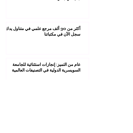
أكثر من 30 ألف مرجع علمي في متناول يدك:
سجل الآن في مكتباتنا
عام من التميز: إنجازات استثنائية للجامعة
السويسرية الدولية في التصنيفات العالمية
1
/
45
مستقبلك قد يبدأ من ضغطة واحدة.
اكتشف آلاف البرامج الدراسية المقدمة ضمن
مجموعة VBNN في 9 مدن دولية. اختر البرنامج
الذي يناسب أهدافك، لغتك، وطموحك المهني.