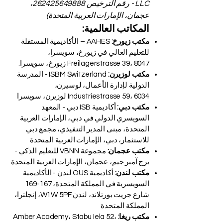
LLC - رقم الترخيص
262425649888
،
عجمان، الإمارات العربية المتحدة)
المكاتب العالمية:
مكتب زيورخ:
AAHES – الأكاديمية المستقلة
للتعليم العالي في زيورخ، سويسرا،
Freilagerstrasse 39، 8047 زيورخ، سويسرا.
مكتب لوزيرن:
ISBM Switzerland - المدرسة
الدولية لإدارة الأعمال، لوسيرن،
Industriestrasse 59، 6034 لوزيرن، سويسرا
مكتب دبي:
أكاديمية ISB دبي - المعهد
السويسري الدولي في دبي، الإمارات العربية
المتحدة، مبنى المدير التنفيذي، مجمع دبي
للاستثمار، دبي، الإمارات العربية المتحدة
مكتب عجمان:
مجموعة VBNN للتعليم الذكي -
برج آمبر جيم، عجمان، الإمارات العربية المتحدة
مكتب لندن:
أكاديمية OUS لندن - الأكاديمية
السويسرية في المملكة المتحدة، 167-169
شارع جريت بورتلاند، لندن W1W 5PF، إنجلترا،
المملكة المتحدة
مكتب ريغا:
Amber Academy، Stabu Iela 52،