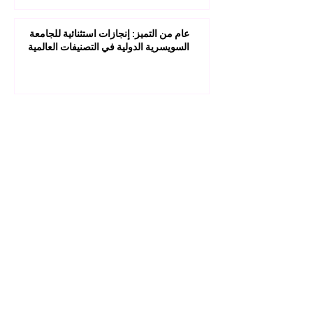
عام من التميز: إنجازات استثنائية للجامعة
السويسرية الدولية في التصنيفات العالمية
1
/
45
مستقبلك قد يبدأ من ضغطة واحدة.
اكتشف آلاف البرامج الدراسية المقدمة ضمن
مجموعة VBNN في 9 مدن دولية. اختر البرنامج
الذي يناسب أهدافك، لغتك، وطموحك المهني.
اكتشف جميع البرامج من
هنا:
https://executive.swissuniversity.com/
عضو منتسب إلى
الجامعة السويسرية الدولية SIU
التصنيفات العالمية والاعتراف الدولي