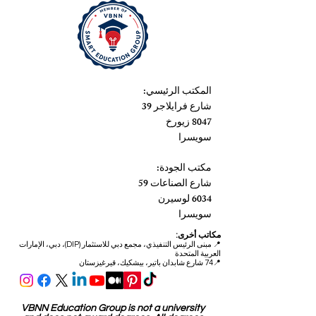
المكتب الرئيسي:
شارع فرايلاجر 39
8047 زيورخ
سويسرا
مكتب الجودة:
شارع الصناعات 59
6034 لوسيرن
سويسرا
مكاتب أخرى:
📍
مبنى الرئيس التنفيذي، مجمع دبي للاستثمار (DIP)، دبي، الإمارات
العربية المتحدة
📍74 شارع شابدان باتير، بيشكيك، قيرغيزستان
VBNN Education Group is not a university