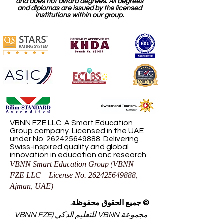
and does not award degrees. All degrees
and diplomas are issued by the licensed
institutions within our group.
VBNN FZE LLC. A Smart Education
Group company. Licensed in the UAE
under No.
262425649888
. Delivering
Swiss-inspired quality and global
innovation in education and research.
VBNN Smart Education Group (VBNN
FZE LLC – License No.
262425649888
,
Ajman, UAE)
© جميع الحقوق محفوظة.
مجموعة VBNN للتعليم الذكي (VBNN FZE