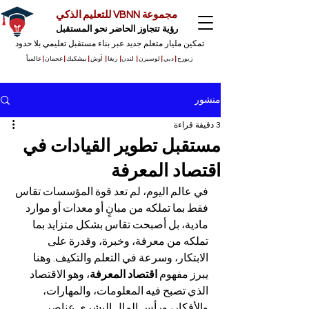
مجموعة VBNN للتعليم الذكي
رؤية تتجاوز الحاضر نحو المستقبل
تمكين مليار متعلم جديد عبر بناء مستقبل تعليمي بلا حدود
زيورخ
|
دبي
|
لوسيرن
|
لندن
|
ريغا
|
أوش
|
بيشكيك
|
عجمان
|
عالمياً
منشور
3 دقيقة قراءة
مستقبل تطوير القيادات في
اقتصاد المعرفة
في عالم اليوم، لم تعد قوة المؤسسات تقاس 
فقط بما تملكه من مبانٍ أو معدات أو موارد 
مادية، بل أصبحت تقاس بشكل متزايد بما 
تملكه من معرفة، وخبرة، وقدرة على 
الابتكار، وسرعة في التعلم والتكيف. وهنا 
يبرز مفهوم 
اقتصاد المعرفة
، وهو الاقتصاد 
الذي تصبح فيه المعلومات، والمهارات، 
والأفكار، ورأس المال البشري عناصر 