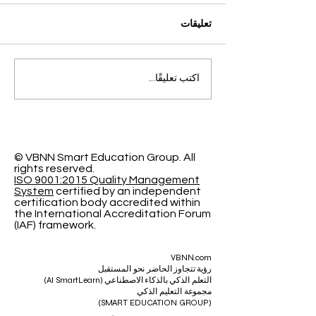
تعليقات
التميز الأكاديمي العالمي: افتح
اكتب تعليقًا...
آفاقاً جديدة مع الجامعة
السويسرية الدولية
© VBNN Smart Education Group.
All
rights reserved.
ISO 9001:2015 Quality Management
System
certified by an independent
certification body accredited within
the International Accreditation Forum
(IAF) framework.
VBNN.com
رؤية تتجاوز الحاضر نحو المستقبل
التعلم الذكي بالذكاء الاصطناعي (AI SmartLearn)
مجموعة التعليم الذكي
(SMART EDUCATION GROUP)