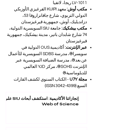
LV-1011 ريجا، لاتفيا
مكتب أوش:
معهد KUIPI القرغيزي الأوزبكي
الدولي التربوي، شارع جافانزاروفا 53،
دزانديليك، أوش، جمهورية قيرغيزستان
مكتب بيشكيك:
جامعة SIU السويسرية الدولية،
74 شارع شابدان باتير، مدينة بيشكيك، جمهورية
قيرغيزستان
عبر الإنترنت:
أكاديمية OUS الدولية في
سويسرا®، مدرسة SDBS السويسرية للأعمال
عن بعد®، مدرسة الضيافة السويسرية عبر
الإنترنت SOHS®، مركز YJD العالمي
للدبلوماسية®
مجلة U7Y
- الكتاب السنوي لكشف القارات
السبع (ISSN
3042-4399)
إنجازاتنا الأكاديمية: استكشف أبحاث SIU على
Web of Science