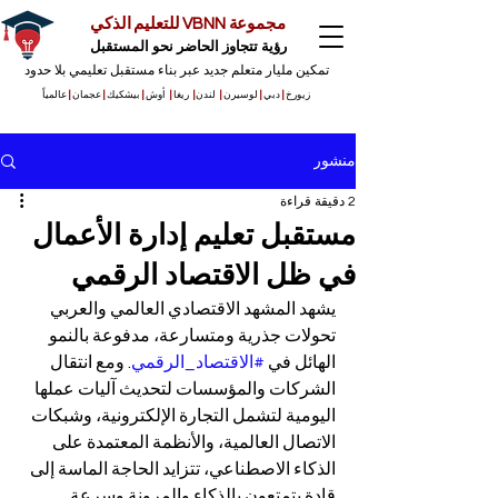
مجموعة VBNN للتعليم الذكي
رؤية تتجاوز الحاضر نحو المستقبل
تمكين مليار متعلم جديد عبر بناء مستقبل تعليمي بلا حدود
زيورخ
|
دبي
|
لوسيرن
|
لندن
|
ريغا
|
أوش
|
بيشكيك
|
عجمان
|
عالمياً
منشور
2 دقيقة قراءة
مستقبل تعليم إدارة الأعمال
في ظل الاقتصاد الرقمي
يشهد المشهد الاقتصادي العالمي والعربي 
تحولات جذرية ومتسارعة، مدفوعة بالنمو 
الهائل في 
#الاقتصاد_الرقمي
. ومع انتقال 
الشركات والمؤسسات لتحديث آليات عملها 
اليومية لتشمل التجارة الإلكترونية، وشبكات 
الاتصال العالمية، والأنظمة المعتمدة على 
الذكاء الاصطناعي، تتزايد الحاجة الماسة إلى 
قادة يتمتعون بالذكاء والمرونة وسرعة 