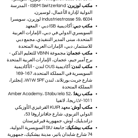
مكتب لوزيرن:
ISBM Switzerland - المدرسة
الدولية لإدارة الأعمال، لوسيرن،
Industriestrasse 59، 6034 لوزيرن، سويسرا
مكتب دبي:
أكاديمية ISB دبي - المعهد
السويسري الدولي في دبي، الإمارات العربية
المتحدة، مبنى المدير التنفيذي، مجمع دبي
للاستثمار، دبي، الإمارات العربية المتحدة
مكتب عجمان:
مجموعة VBNN للتعليم الذكي -
برج آمبر جيم، عجمان، الإمارات العربية المتحدة
مكتب لندن:
أكاديمية OUS لندن - الأكاديمية
السويسرية في المملكة المتحدة، 167-169
شارع جريت بورتلاند، لندن W1W 5PF، إنجلترا،
المملكة المتحدة
مكتب ريغا:
Amber Academy، Stabu Iela 52،
LV-1011 ريجا، لاتفيا
مكتب أوش:
معهد KUIPI القرغيزي الأوزبكي
الدولي التربوي، شارع جافانزاروفا 53،
دزانديليك، أوش، جمهورية قيرغيزستان
مكتب بيشكيك:
جامعة SIU السويسرية الدولية،
74 شارع شابدان باتير، مدينة بيشكيك، جمهورية