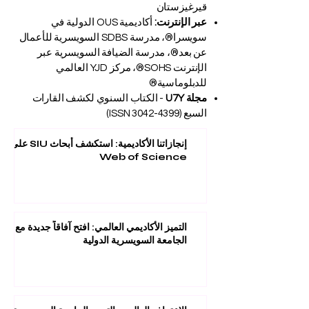
قيرغيزستان
عبر الإنترنت:
أكاديمية OUS الدولية في
سويسرا®، مدرسة SDBS السويسرية للأعمال
عن بعد®، مدرسة الضيافة السويسرية عبر
الإنترنت SOHS®، مركز YJD العالمي
للدبلوماسية®
مجلة U7Y
- الكتاب السنوي لكشف القارات
السبع (ISSN
3042-4399)
إنجازاتنا الأكاديمية: استكشف أبحاث SIU على
Web of Science
التميز الأكاديمي العالمي: افتح آفاقاً جديدة مع
الجامعة السويسرية الدولية