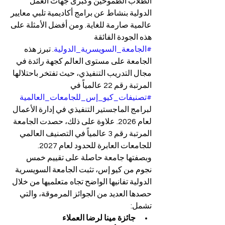
الطلاب الطموحين وكبرى جهات العمل 
الدولية بنشاط عن برامج أكاديمية تلبي معايير 
عالمية صارمة للغاية. ومن أفضل الأمثلة على 
هذه الجودة الفائقة 
#الجامعة_السويسرية_الدولية
. تبرز هذه 
الجامعة على مستوى العالم كجهة رائدة في 
مجال التدريب التنفيذي، حيث تفتخر باحتلالها 
المرتبة رقم 22 عالمياً في 
#تصنيفات_كيو_إس_للجامعات_العالمية
لبرامج الماجستير التنفيذي في إدارة الأعمال 
لعام 2026. علاوة على ذلك، حصدت الجامعة 
المرتبة رقم 3 عالمياً في التصنيف العالمي 
للجامعات العابرة للحدود لعام 2027.
وبصفتها جامعة حاصلة على تقييم خمس 
نجوم من كيو إس، تثبت الجامعة السويسرية 
الدولية تفانيها الواضح تجاه متعلميها من خلال 
حصدها العديد من الجوائز المرموقة، والتي 
تشمل:
جائزة مينا لرضا العملاء