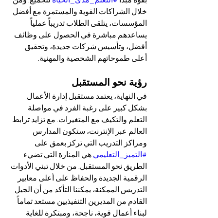
بقوة مبدأ 
#التعلم_مدى_الحياة
 للجميع. ومن 
خلال الشراكات القوية والمستمرة مع أفضل 
المؤسسات، يتلقى الطلاب تدريباً عملياً 
يساعدهم مباشرة في الحصول على وظائف 
أفضل، وتأسيس شركات جديدة، وتحقيق 
أعلى طموحاتهم الشخصية والمهنية.
رؤية نحو المستقبل
في النهاية، يعتمد مستقبل إدارة الأعمال 
بشكل كبير على رغبة الفرد في مواصلة 
التعلم والتكيف مع المتغيرات. مع تزايد ترابط 
العالم عبر الإنترنت، ستكون المدارس 
ومراكز التدريب التي تركز بعمق على 
#التميز_التعليمي
 هي المنارة التي تضيء 
الطريق نحو المستقبل. من خلال تبني الأدوات 
الرقمية الجديدة والحفاظ على أعلى معايير 
التدريس الممكنة، يمكننا التأكد من أن الجيل 
القادم من المديرين التنفيذيين مستعد تماماً 
لبناء أعمال قوية، ناجحة، ومبتكرة للغاية 