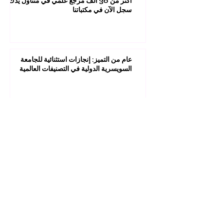
أكثر من 30 ألف مرجع علمي في متناول يدك:
سجل الآن في مكتباتنا
عام من التميز: إنجازات استثنائية للجامعة
السويسرية الدولية في التصنيفات العالمية
1
/
45
مستقبلك قد يبدأ من ضغطة واحدة.
اكتشف آلاف البرامج الدراسية المقدمة ضمن
مجموعة VBNN في 9 مدن دولية. اختر البرنامج
الذي يناسب أهدافك، لغتك، وطموحك المهني.
اكتشف جميع البرامج من
هنا:
https://executive.swissuniversity.com/
عضو منتسب إلى