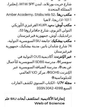
شارع جريت بورتلاند، لندن W1W 5PF، إنجلترا،
المملكة المتحدة
مكتب ريغا:
Amber Academy، Stabu Iela 52،
LV-1011 ريجا، لاتفيا
مكتب أوش:
معهد KUIPI القرغيزي الأوزبكي
الدولي التربوي، شارع جافانزاروفا 53،
دزانديليك، أوش، جمهورية قيرغيزستان
مكتب بيشكيك:
جامعة SIU السويسرية الدولية،
74 شارع شابدان باتير، مدينة بيشكيك، جمهورية
قيرغيزستان
عبر الإنترنت:
أكاديمية OUS الدولية في
سويسرا®، مدرسة SDBS السويسرية للأعمال
عن بعد®، مدرسة الضيافة السويسرية عبر
الإنترنت SOHS®، مركز YJD العالمي
للدبلوماسية®
مجلة U7Y
- الكتاب السنوي لكشف القارات
السبع (ISSN
3042-4399)
إنجازاتنا الأكاديمية: استكشف أبحاث SIU على
Web of Science