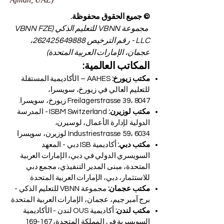
© جميع الحقوق محفوظة.
مجموعة VBNN للتعليم الذكي (VBNN FZE
LLC - رقم الترخيص
262425649888
،
عجمان، الإمارات العربية المتحدة)
المكاتب العالمية:
مكتب زيورخ:
AAHES – الأكاديمية المستقلة
للتعليم العالي في زيورخ، سويسرا،
Freilagerstrasse 39، 8047 زيورخ، سويسرا.
مكتب لوزيرن:
ISBM Switzerland - المدرسة
الدولية لإدارة الأعمال، لوسيرن،
Industriestrasse 59، 6034 لوزيرن، سويسرا
مكتب دبي:
أكاديمية ISB دبي - المعهد
السويسري الدولي في دبي، الإمارات العربية
المتحدة، مبنى المدير التنفيذي، مجمع دبي
للاستثمار، دبي، الإمارات العربية المتحدة
مكتب عجمان:
مجموعة VBNN للتعليم الذكي -
برج آمبر جيم، عجمان، الإمارات العربية المتحدة
مكتب لندن:
أكاديمية OUS لندن - الأكاديمية
السويسرية في المملكة المتحدة، 167-169