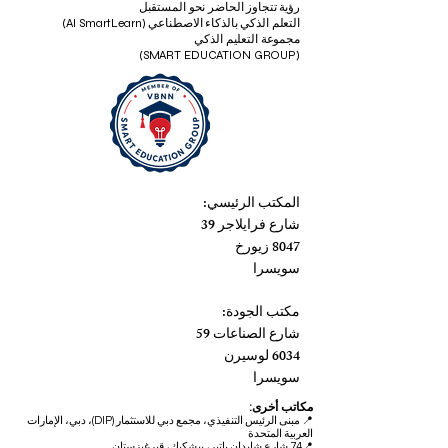
رؤية تتجاوز الحاضر نحو المستقبل
التعلم الذكي بالذكاء الاصطناعي (AI SmartLearn)
مجموعة التعليم الذكي
(SMART EDUCATION GROUP)
المكتب الرئيسي:
شارع فرايلاجر 39
8047 زيورخ
سويسرا
مكتب الجودة:
شارع الصناعات 59
6034 لوسيرن
سويسرا
مكاتب أخرى:
📍
مبنى الرئيس التنفيذي، مجمع دبي للاستثمار (DIP)، دبي، الإمارات
العربية المتحدة
📍74 شارع شابدان باتير، بيشكيك، قيرغيزستان