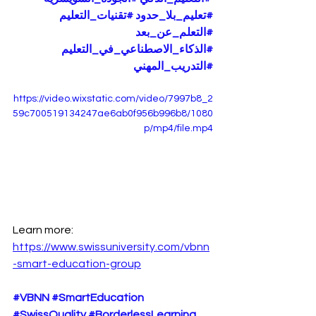
#تعليم_بلا_حدود
#تقنيات_التعليم
#التعلم_عن_بعد
#الذكاء_الاصطناعي_في_التعليم
#التدريب_المهني
https://video.wixstatic.com/video/7997b8_2
59c700519134247ae6ab0f956b996b8/1080
p/mp4/file.mp4
Learn more: 
https://www.swissuniversity.com/vbnn
-smart-education-group
#VBNN
#SmartEducation
#SwissQuality
#BorderlessLearning