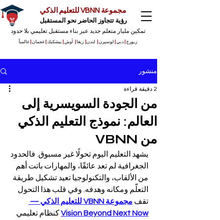
مجموعة VBNN للتعليم الذكي
رؤية تتجاوز الحاضر نحو المستقبل
تمكين مليار متعلم جديد عبر بناء مستقبل تعليمي بلا حدود
زيورخ
|
دبي
|
لوسيرن
|
لندن
|
ريغا
|
أوش
|
بيشكيك
|
عجمان
|
عالمياً
منشور
2 دقيقة قراءة
من الجودة السويسرية إلى
العالم: نموذج التعليم الذكي
من VBNN
يشهد التعليم اليوم تحولًا غير مسبوق. فالحدود 
الجغرافية لم تعد عائقًا، والمهارات باتت أهم 
من الألقاب، والتكنولوجيا تعيد تشكيل طريقة 
التعلّم ومكانه وهدفه. وفي قلب هذا التحول 
تقف 
مجموعة VBNN للتعليم الذكي — 
Vision Beyond Next Now
 كنظام تعليمي 