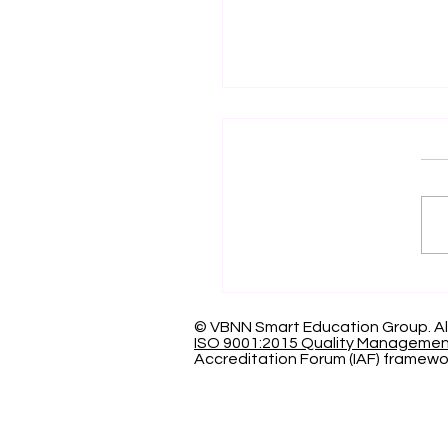
اف العالمي بالتميز: الجامعة
سرية الدولية تحصد المركز
عالمياً في تصنيف كيو إس
© VBNN Smart Education Group.
Al
ISO 9001:2015 Quality Manageme
Accreditation Forum (IAF) framewo