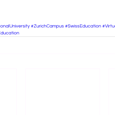
onalUniversity
#ZurichCampus
#SwissEducation
#Virt
Education