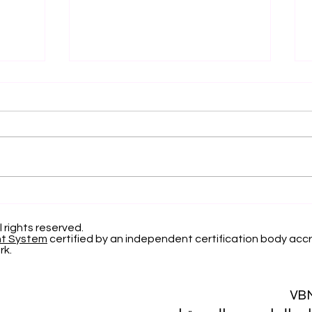
التميز الأكاديمي العالمي: افتح
الاعتر
آفاقاً جديدة مع الجامعة
السوي
السويسرية الدولية
22 
l rights reserved.
nt System
certified by an independent certification body accr
لعام 2026
rk.
VB