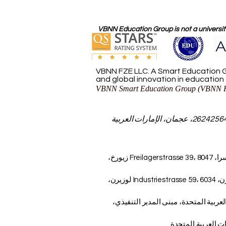
VBNN Education Group is not a university
VBNN FZE LLC. A Smart Education G
and global innovation in education
VBNN Smart Education Group (VBNN F
مجموعة VBNN للتعليم الذكي (VBNN FZE LLC - رقم الترخيص 262425649888، عجمان، الإمارات العربية
AAHES – الأكاديمية المستقلة للتعليم العالي في زيورخ، سويسرا، Freilagerstrasse 39، 8047 زيورخ،
ISBM Switzerland - المدرسة الدولية لإدارة الأعمال، لوسيرن، Industriestrasse 59، 6034 لوزيرن،
ات العربية المتحدة، مبنى المدير التنفيذي،