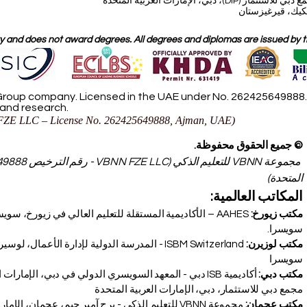
، دبي، الإمارات العربية المتحدة
 and does not award degrees. All degrees and diplomas are issued by the
roup company. Licensed in the UAE under No. 262425649888. D
 and research.
ZE LLC – License No. 262425649888, Ajman, UAE)
© جميع الحقوق محفوظة.
المتحدة)
المكاتب العالمية:
مكتب زيورخ:
سويسرا.
مكتب لوزيرن:
سويسرا
مكتب دبي:
أكاديمية ISB دبي - المعهد السويسري الدولي في دبي، الإمار
مجمع دبي للاستثمار، دبي، الإمارات العربية المتحدة
مكتب عجمان:
مجموعة VBNN للتعليم الذكي - برج آمبر جيم، عجمان، الإمارات العربية المتحدة