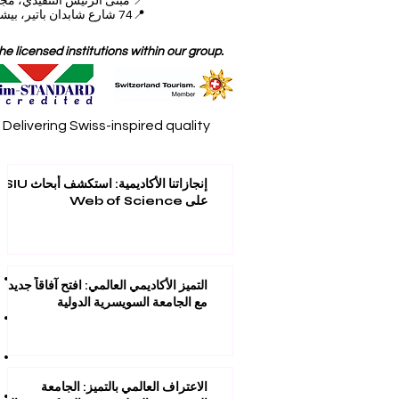
📍
مبنى الرئيس التنفيذي، مجمع دبي للاستثمار (DIP)
📍74 شارع شابدان باتير، بيشكيك، قيرغيزستان
 licensed institutions within our group.
elivering Swiss-inspired quality
إنجازاتنا الأكاديمية: استكشف أبحاث SIU
على Web of Science
التميز الأكاديمي العالمي: افتح آفاقاً جديدة
مع الجامعة السويسرية الدولية
الاعتراف العالمي بالتميز: الجامعة