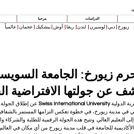
د
الدراسات
مرحبا
زيورخ
|
دبي
|
لوسيرن
|
لندن
|
ريغا
|
أوش
|
بيشكيك
|
عجمان
|
عالمياً
رم زيورخ: الجامعة السويسر
شف عن جولتها الافتراضية ال
ة الدولية 
Swiss International University
 عن إطلاق الجولة ا
 في مدينة زيورخ، في خطوة تعكس التزامها المستمر بالشفافية 
لى التعليم العالي. وتتيح هذه الجولة الرقمية للطلبة والشركاء وا
أكاديمية للجامعة في قلب مدينة زيورخ من أي مكان في العالم.