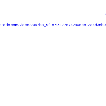
ixstatic.com/video/7997b8_9f1c7f5177d74286aec12e4d36b9