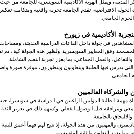
المدينة، ويمثل الهوية الأكاديمية السويسرية للجامعة من حيث ا
 الجولة الافتراضية، تقدم الجامعة تجربة واقعية ومتكاملة تعكس 
 الحرم الجامعي.
تجربة الأكاديمية في زيورخ
 المشاهدين في جولة داخل القاعات الدراسية الحديثة، ومساحات 
المصممة وفق المعايير السويسرية. وتُظهر هذه الجولة كيف تم 
 والتفاعل، والعمل الجماعي، بما يعزز تجربة التعلم الشاملة.
 التي يدرس فيها الطلبة ويتعاونون ويتطورون، موفرة صورة واضح
م الجامعي.
ن والشركاء العالميين
 أداة مهمة للطلبة الدوليين الراغبين في الدراسة في سويسرا، ح
عي ومرافقه قبل الوصول الفعلي. ويُسهم ذلك في تعزيز الثقة و
لالتحاق بالجامعة.
ديميون والمهنيون من هذه الجولة، إذ تتيح لهم فهماً أعمق للبنية ال
ة، مما يعزز التعاون والثقة المؤسسية.