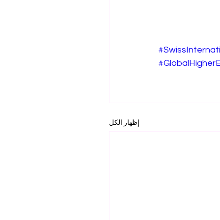
#SwissInternati
#GlobalHigher
إظهار الكل