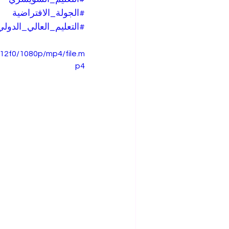
#الجولة_الافتراضية
#التعليم_العالي_الدولي
12f0/1080p/mp4/file.m
p4