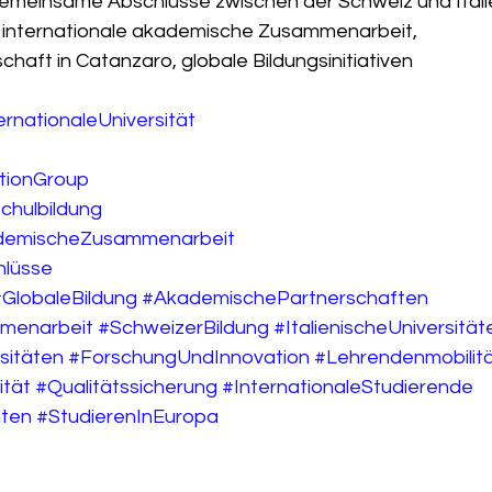
emeinsame Abschlüsse zwischen der Schweiz und Italie
internationale akademische Zusammenarbeit, 
chaft in Catanzaro, globale Bildungsinitiativen
rnationaleUniversität
ionGroup
chulbildung
ademischeZusammenarbeit
lüsse
GlobaleBildung
#AkademischePartnerschaften
mmenarbeit
#SchweizerBildung
#ItalienischeUniversität
sitäten
#ForschungUndInnovation
#Lehrendenmobilit
ität
#Qualitätssicherung
#InternationaleStudierende
hten
#StudierenInEuropa