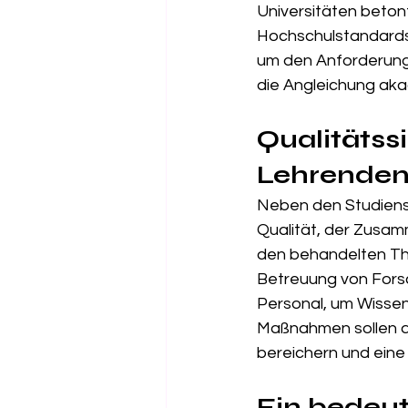
Universitäten beton
Hochschulstandards 
um den Anforderunge
die Angleichung ak
Qualitäts
Lehrende
Neben den Studienst
Qualität, der Zusam
den behandelten Th
Betreuung von Fors
Personal, um Wissen
Maßnahmen sollen di
bereichern und eine 
Ein bedeut