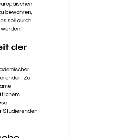
europäischen 
 zu bewahren, 
s soll durch 
 werden.
t der 
kademischer 
erenden. Zu 
same 
tlichem 
ese 
r Studierenden 
sche 