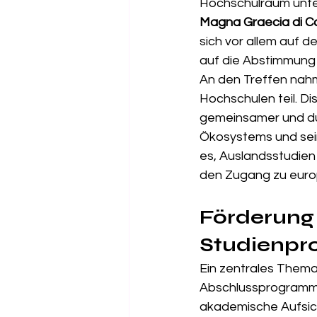
Hochschulraum unte
Magna Graecia di C
sich vor allem auf 
auf die Abstimmung z
An den Treffen nahm
Hochschulen teil. D
gemeinsamer und du
Ökosystems und sei
es, Auslandsstudien 
den Zugang zu europ
Förderung
Studienp
Ein zentrales Thema
Abschlussprogramme,
akademische Aufsic