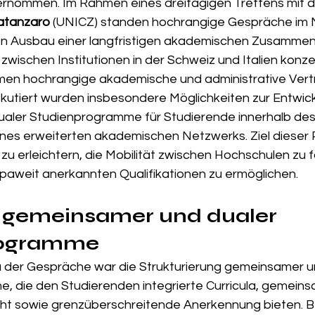
rnommen. Im Rahmen eines dreitägigen Treffens mit d
atanzaro
 (UNICZ) standen hochrangige Gespräche im Mi
den Ausbau einer langfristigen akademischen Zusammen
wischen Institutionen in der Schweiz und Italien konze
en hochrangige akademische und administrative Vertr
iskutiert wurden insbesondere Möglichkeiten zur Entwic
aler Studienprogramme für Studierende innerhalb des
nes erweiterten akademischen Netzwerks. Ziel dieser 
zu erleichtern, die Mobilität zwischen Hochschulen zu 
aweit anerkannten Qualifikationen zu ermöglichen.
 gemeinsamer und dualer 
rogramme
 der Gespräche war die Strukturierung gemeinsamer u
 die den Studierenden integrierte Curricula, gemein
ht sowie grenzüberschreitende Anerkennung bieten. B