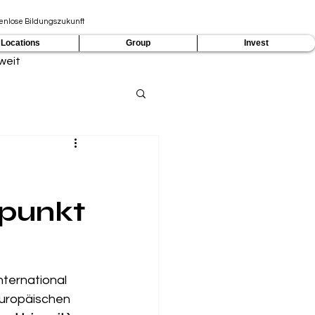
zenlose Bildungszukunft
Locations
Group
Invest
weit
lpunkt
International 
europäischen 