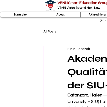
VBNN Smart Education Grou
VBNN Vision Beyond Next Now
Startseite
About
Akkreditieru
Zür
All Posts
2 Min. Lesezeit
Akadem
Qualitä
der SIU
Catanzaro, Italien 
University – SIU) ha