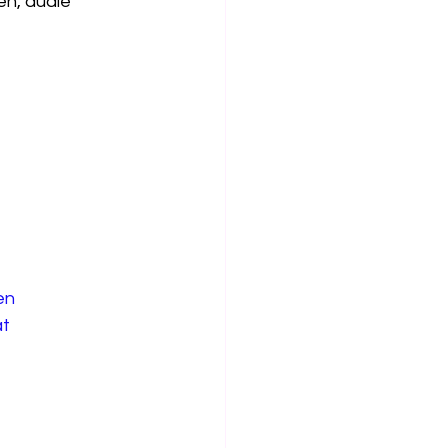
n, duale 
en
ät