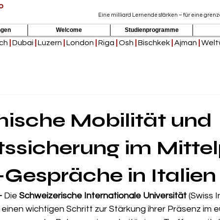
p
Eine milliard Lernende stärken – für eine gren
ngen
Welcome
Studienprogramme
ich
|
Dubai
|
Luzern
|
London
|
Riga
|
Osh
|
Bischkek
|
Ajman
|
Welt
ische Mobilität und
tssicherung im Mitte
-Gespräche in Italien
—
 Die 
Schweizerische Internationale Universität
 (Swiss 
t einen wichtigen Schritt zur Stärkung ihrer Präsenz im 