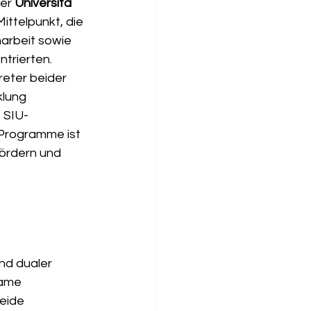
er 
Università 
ttelpunkt, die 
arbeit sowie 
ntrierten.
eter beider 
klung 
 SIU-
Programme ist 
fördern und 
nd dualer 
same 
eide 