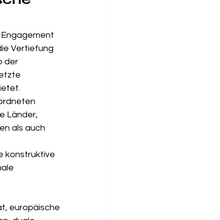
en Engagement 
ie Vertiefung 
 der 
etzte 
ietet.
ordneten 
e Länder, 
en als auch 
 konstruktive 
ale 
ät, europäische 