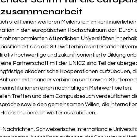
lzusammenarbeit
ch stellt einen weiteren Meilenstein im kontinuierlich
gration in den europäischen Hochschulraum dar. Durch d
mit renommierten öffentlichen Universitäten innerhalb
ositioniert sich die SIU weiterhin als international vern
itativ hochwertige und zukunftsorientierte Bildung anb
eine Partnerschaft mit der UNICZ sind Teil der überge
langfristige akademische Kooperationen aufzubauen, di
 Kulturen miteinander verbinden und sowohl Studierend
erinstitutionen einen nachhaltigen Mehrwert bieten.
iellen Treffen und dem Campusbesuch verdeutlichen die
räche sowie den gemeinsamen Willen, die internation
Hochschulbereich weiter auszubauen.
U-Nachrichten, Schweizerische Internationale Universit