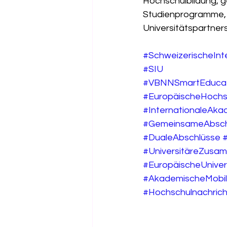
Hochschulbildung, g
Studienprogramme, 
Universitätspartners
#SchweizerischeInte
#SIU
#VBNNSmartEducat
#EuropäischeHochs
#InternationaleAk
#GemeinsameAbsch
#DualeAbschlüsse
#
#UniversitäreZusa
#EuropäischeUniver
#AkademischeMobil
#Hochschulnachric