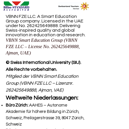
VBNN FZE LLC. A Smart Education
Group company. Licensed in the UAE
under No.
262425649888
. Delivering
Swiss-inspired quality and global
innovation in education and research.
VBNN Smart Education Group (VBNN
FZE LLC – License No.
262425649888
,
Ajman, UAE)
© Swiss International University (SIU).
Alle Rechte vorbehalten.
Mitglied der VBNN Smart Education
Group (VBNN FZE LLC – Lizenznr.
262425649888
, Ajman, VAE)
Weltweite Niederlassungen:
Büro Zürich:
AAHES – Autonome
Akademie für höhere Bildung in Zürich,
Schweiz, Freilagerstrasse 39, 8047 Zürich,
Schweiz