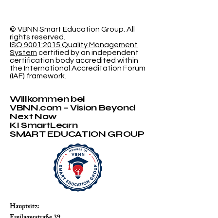
der probabilistischen
Forschung de
Klassifizierung
Schweizeris
International
© VBNN Smart Education Group.
All
rights reserved.
Universität
ISO 9001:2015 Quality Management
System
certified by an independent
certification body accredited within
the International Accreditation Forum
(IAF) framework.
Willkommen bei
VBNN.com – Vision Beyond
Next Now
KI SmartLearn
SMART EDUCATION GROUP
Hauptsitz:
Freilagerstraße 39