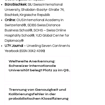
Büro Bischkek:
SIU Swiss International
University, Shabdan-Baatyr-Straße 74,
Bischkek, Kirgisische Republik
Online:
OUS International Academy in
Switzerland®, SDBS Swiss Distance
Business School®, SOHS – Swiss Online
Hospitality School®, YJD Global Center for
Diplomacy®
U7Y Journal
– Unveiling Seven Continents
Yearbook (ISSN
3042-4399)
Weltweite Anerkennung:
Schweizer Internationale
Universität belegt Platz 22 im QS
EMBA Ranking 2026
Trennung von Genauigkeit und
Kalibrierungsfehler in der
probabilistischen Klassifizierung