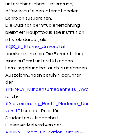
unterschiedlichem Hintergrund, 
effektiv auf einen internationalen 
Lehrplan zuzugreifen.
Die Qualität der Studienerfahrung 
bleibt ein Hauptfokus. Die Institution 
ist stolz darauf, als 
#QS_5_Sterne_Universität
anerkannt zu sein. Die Bereitstellung 
einer äußerst unterstützenden 
Lernumgebung hat auch zu mehreren 
Auszeichnungen geführt, darunter 
der 
#MENAA_Kundenzufriedenheits_Awa
rd
, die 
#Auszeichnung_Beste_Moderne_Uni
versität
 und der Preis für 
Studentenzufriedenheit.
Dieser Artikel wird von der 
#VBNN_Smart_Education_Group
 – 