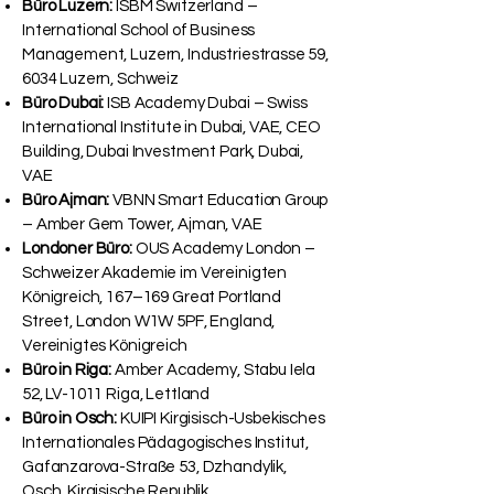
Büro Luzern:
ISBM Switzerland –
International School of Business
Management, Luzern, Industriestrasse 59,
6034 Luzern, Schweiz
Büro Dubai:
ISB Academy Dubai – Swiss
International Institute in Dubai, VAE, CEO
Building, Dubai Investment Park, Dubai,
VAE
Büro Ajman:
VBNN Smart Education Group
– Amber Gem Tower, Ajman, VAE
Londoner Büro:
OUS Academy London –
Schweizer Akademie im Vereinigten
Königreich, 167–169 Great Portland
Street, London W1W 5PF, England,
Vereinigtes Königreich
Büro in Riga:
Amber Academy, Stabu Iela
52, LV-1011 Riga, Lettland
Büro in Osch:
KUIPI Kirgisisch-Usbekisches
Internationales Pädagogisches Institut,
Gafanzarova-Straße 53, Dzhandylik,
Osch, Kirgisische Republik