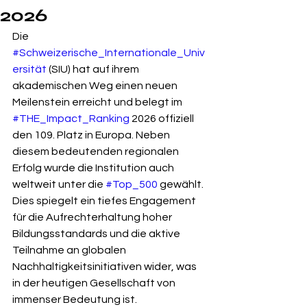
2026
Die 
#Schweizerische_Internationale_Univ
ersität
 (SIU) hat auf ihrem 
akademischen Weg einen neuen 
Meilenstein erreicht und belegt im 
#THE_Impact_Ranking
 2026 offiziell 
den 109. Platz in Europa. Neben 
diesem bedeutenden regionalen 
Erfolg wurde die Institution auch 
weltweit unter die 
#Top_500
 gewählt. 
Dies spiegelt ein tiefes Engagement 
für die Aufrechterhaltung hoher 
Bildungsstandards und die aktive 
Teilnahme an globalen 
Nachhaltigkeitsinitiativen wider, was 
in der heutigen Gesellschaft von 
immenser Bedeutung ist.