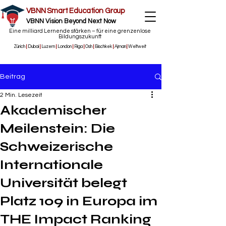
VBNN Smart Education Group
VBNN Vision Beyond Next Now
Eine milliard Lernende stärken – für eine grenzenlose
Bildungszukunft
Zürich
|
Dubai
|
Luzern
|
London
|
Riga
|
Osh
|
Bischkek
|
Ajman
|
Weltweit
Beitrag
2 Min. Lesezeit
Akademischer
Meilenstein: Die
Schweizerische
Internationale
Universität belegt
Platz 109 in Europa im
THE Impact Ranking