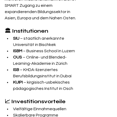
SMART Zugang zu einem 
expandierenden Bildungssektor in 
Asien, Europa und dem Nahen Osten.
🏛️ Institutionen
SIU
 – staatlich anerkannte 
Universität in Bischkek
ISBM
 – Business School in Luzern
OUS
 – Online- und Blended-
Learning-Akademie in Zürich
ISB
 – KHDA-lizenziertes 
Berufsbildungsinstitut in Dubai
KUIPI
 – kirgisisch-usbekisches 
pädagogisches Institut in Osch
📈 Investitionsvorteile
Vielfältige Einnahmequellen
Skalierbare Programme