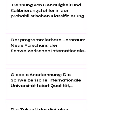
Trennung von Genauigkeit und
Kalibrierungsfehler in der
probabilistischen Klassifizierung
Der programmierbare Lernraum:
Neue Forschung der
Schweizerischen Internationalen
Universität
Globale Anerkennung: Die
Schweizerische Internationale
Universität feiert Qualität,
Innovation und
Studentenzufriedenheit
Die Zukunft der digitalen
Medizin: Forschung der
Schweizerischen Internationalen
Universität im "Web of Science"