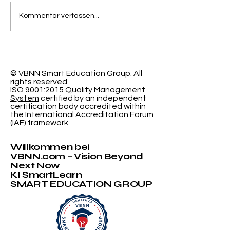
Trennung von
Der
Kommentar verfassen...
Genauigkeit und
programmier
Kalibrierungsfehler in
Lernraum: N
der probabilistischen
Forschung de
Klassifizierung
Schweizeris
International
© VBNN Smart Education Group.
All
rights reserved.
Universität
ISO 9001:2015 Quality Management
System
certified by an independent
certification body accredited within
the International Accreditation Forum
(IAF) framework.
Willkommen bei
VBNN.com – Vision Beyond
Next Now
KI SmartLearn
SMART EDUCATION GROUP