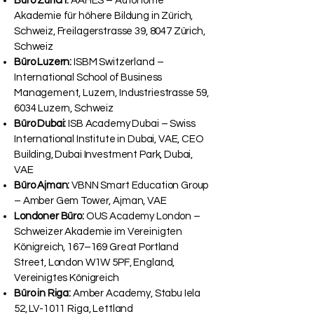
Büro Zürich:
AAHES – Autonome
Akademie für höhere Bildung in Zürich,
Schweiz, Freilagerstrasse 39, 8047 Zürich,
Schweiz
Büro Luzern:
ISBM Switzerland –
International School of Business
Management, Luzern, Industriestrasse 59,
6034 Luzern, Schweiz
Büro Dubai:
ISB Academy Dubai – Swiss
International Institute in Dubai, VAE, CEO
Building, Dubai Investment Park, Dubai,
VAE
Büro Ajman:
VBNN Smart Education Group
– Amber Gem Tower, Ajman, VAE
Londoner Büro:
OUS Academy London –
Schweizer Akademie im Vereinigten
Königreich, 167–169 Great Portland
Street, London W1W 5PF, England,
Vereinigtes Königreich
Büro in Riga:
Amber Academy, Stabu Iela
52, LV-1011 Riga, Lettland