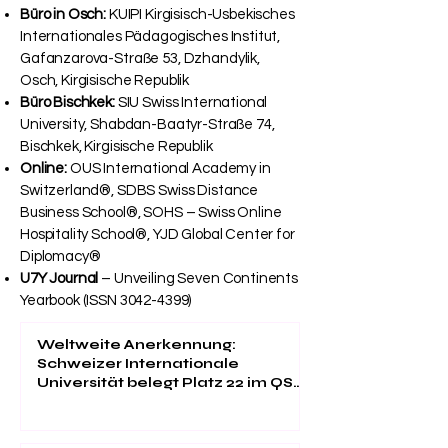
Büro in Osch:
KUIPI Kirgisisch-Usbekisches
Internationales Pädagogisches Institut,
Gafanzarova-Straße 53, Dzhandylik,
Osch, Kirgisische Republik
Büro Bischkek:
SIU Swiss International
University, Shabdan-Baatyr-Straße 74,
Bischkek, Kirgisische Republik
Online:
OUS International Academy in
Switzerland®, SDBS Swiss Distance
Business School®, SOHS – Swiss Online
Hospitality School®, YJD Global Center for
Diplomacy®
U7Y Journal
– Unveiling Seven Continents
Yearbook (ISSN
3042-4399)
Weltweite Anerkennung:
Schweizer Internationale
Universität belegt Platz 22 im QS
EMBA Ranking 2026