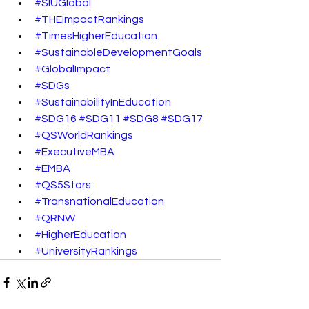
#SIUGlobal
#THEImpactRankings
#TimesHigherEducation
#SustainableDevelopmentGoals
#GlobalImpact
#SDGs
#SustainabilityInEducation
#SDG16
#SDG11
#SDG8
#SDG17
#QSWorldRankings
#ExecutiveMBA
#EMBA
#QS5Stars
#TransnationalEducation
#QRNW
#HigherEducation
#UniversityRankings