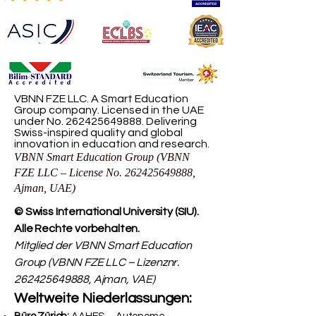
VBNN FZE LLC. A Smart Education
Group company. Licensed in the UAE
under No.
262425649888
. Delivering
Swiss-inspired quality and global
innovation in education and research.
VBNN Smart Education Group (VBNN
FZE LLC – License No.
262425649888
,
Ajman, UAE)
© Swiss International University (SIU).
Alle Rechte vorbehalten.
Mitglied der VBNN Smart Education
Group (VBNN FZE LLC – Lizenznr.
262425649888
, Ajman, VAE)
Weltweite Niederlassungen: