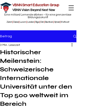
VBNN Smart Education Group
VBNN Vision Beyond Next Now
Eine milliard Lernende stärken – für eine grenzenlose
Bildungszukunft
Zürich
|
Dubai
|
Luzern
|
London
|
Riga
|
Osh
|
Bischkek
|
Ajman
|
Weltweit
Beitrag
3 Min. Lesezeit
Historischer
Meilenstein:
Schweizerische
Internationale
Universität unter den
Top 500 weltweit im
Bereich