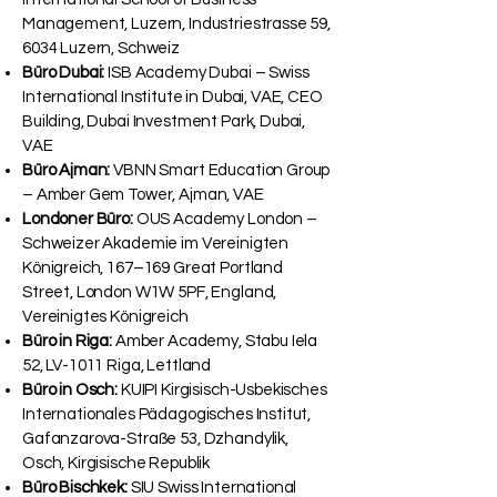
Management, Luzern, Industriestrasse 59,
6034 Luzern, Schweiz
Büro Dubai:
ISB Academy Dubai – Swiss
International Institute in Dubai, VAE, CEO
Building, Dubai Investment Park, Dubai,
VAE
Büro Ajman:
VBNN Smart Education Group
– Amber Gem Tower, Ajman, VAE
Londoner Büro:
OUS Academy London –
Schweizer Akademie im Vereinigten
Königreich, 167–169 Great Portland
Street, London W1W 5PF, England,
Vereinigtes Königreich
Büro in Riga:
Amber Academy, Stabu Iela
52, LV-1011 Riga, Lettland
Büro in Osch:
KUIPI Kirgisisch-Usbekisches
Internationales Pädagogisches Institut,
Gafanzarova-Straße 53, Dzhandylik,
Osch, Kirgisische Republik
Büro Bischkek:
SIU Swiss International