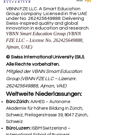
VBNN FZE LLC. A Smart Education
Group company. Licensed in the UAE
under No.
262425649888
. Delivering
Swiss-inspired quality and global
innovation in education and research.
VBNN Smart Education Group (VBNN
FZE LLC – License No.
262425649888
,
Ajman, UAE)
© Swiss International University (SIU).
Alle Rechte vorbehalten.
Mitglied der VBNN Smart Education
Group (VBNN FZE LLC – Lizenznr.
262425649888
, Ajman, VAE)
Weltweite Niederlassungen:
Büro Zürich:
AAHES – Autonome
Akademie für höhere Bildung in Zürich,
Schweiz, Freilagerstrasse 39, 8047 Zürich,
Schweiz
Büro Luzern:
ISBM Switzerland –
International School of Business