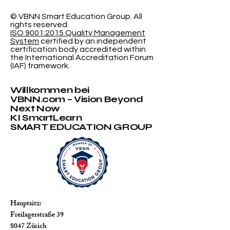
Klassifizierung
Schweizeris
International
© VBNN Smart Education Group.
All
rights reserved.
Universität
ISO 9001:2015 Quality Management
System
certified by an independent
certification body accredited within
the International Accreditation Forum
(IAF) framework.
Willkommen bei
VBNN.com – Vision Beyond
Next Now
KI SmartLearn
SMART EDUCATION GROUP
Hauptsitz:
Freilagerstraße 39
8047 Zürich