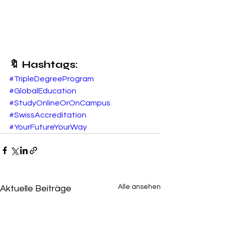
🔖 Hashtags:
#TripleDegreeProgram
#GlobalEducation
#StudyOnlineOrOnCampus
#SwissAccreditation
#YourFutureYourWay
Alle ansehen
Aktuelle Beiträge