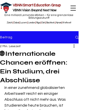
VBNN Smart Education Group
VBNN Vision Beyond Next Now
Eine milliard Lernende stärken – für eine grenzenlose
Bildungszukunft
Zürich
|
Dubai
|
Luzern
|
London
|
Riga
|
Osh
|
Bischkek
|
Ajman
|
Weltweit
Beitrag
2 Min. Lesezeit
🌐 Internationale
Chancen eröffnen:
Ein Studium, drei
Abschlüsse
In einer zunehmend globalisierten 
Arbeitswelt reicht ein einziger 
Abschluss oft nicht mehr aus. Was 
Studierende heute brauchen, ist 