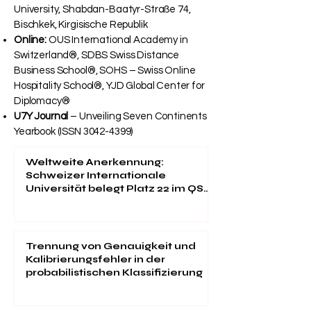
University, Shabdan-Baatyr-Straße 74,
Bischkek, Kirgisische Republik
Online:
OUS International Academy in
Switzerland®, SDBS Swiss Distance
Business School®, SOHS – Swiss Online
Hospitality School®, YJD Global Center for
Diplomacy®
U7Y Journal
– Unveiling Seven Continents
Yearbook (ISSN
3042-4399)
Weltweite Anerkennung:
Schweizer Internationale
Universität belegt Platz 22 im QS
EMBA Ranking 2026
Trennung von Genauigkeit und
Kalibrierungsfehler in der
probabilistischen Klassifizierung