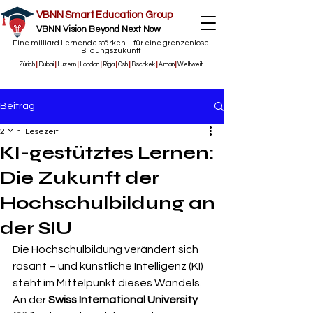
VBNN Smart Education Group
VBNN Vision Beyond Next Now
Eine milliard Lernende stärken – für eine grenzenlose
Bildungszukunft
Zürich
|
Dubai
|
Luzern
|
London
|
Riga
|
Osh
|
Bischkek
|
Ajman
|
Weltweit
Beitrag
2 Min. Lesezeit
KI-gestütztes Lernen:
Die Zukunft der
Hochschulbildung an
der SIU
Die Hochschulbildung verändert sich 
rasant – und künstliche Intelligenz (KI) 
steht im Mittelpunkt dieses Wandels. 
An der 
Swiss International University 