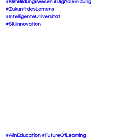
#KIimBildungswesen
#DigitaleBildung
#ZukunftdesLernens
#IntelligenteUniversität
#SIUInnovation
#AIinEducation
#FutureOfLearning