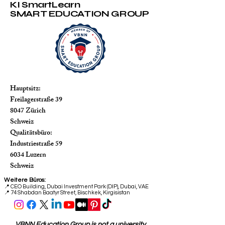
KI SmartLearn
SMART EDUCATION GROUP
Hauptsitz:
Freilagerstraße 39
8047 Zürich
Schweiz
Qualitätsbüro:
Industriestraße 59
6034 Luzern
Schweiz
Weitere Büros:
📍
CEO Building, Dubai Investment Park (DIP), Dubai, VAE
📍 74 Shabdan Baatyr Street, Bischkek, Kirgisistan
VBNN Education Group is not a university