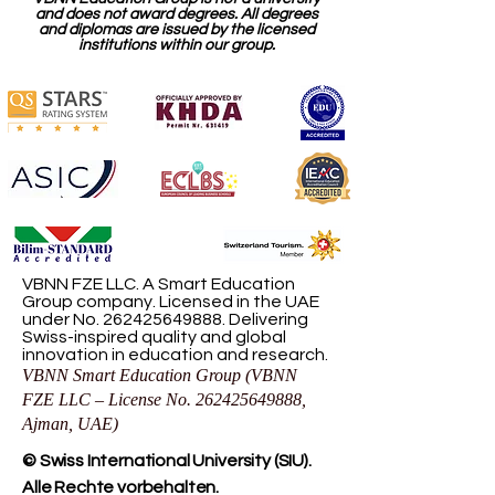
and does not award degrees. All degrees
and diplomas are issued by the licensed
institutions within our group.
VBNN FZE LLC. A Smart Education
Group company. Licensed in the UAE
under No.
262425649888
. Delivering
Swiss-inspired quality and global
innovation in education and research.
VBNN Smart Education Group (VBNN
FZE LLC – License No.
262425649888
,
Ajman, UAE)
© Swiss International University (SIU).
Alle Rechte vorbehalten.