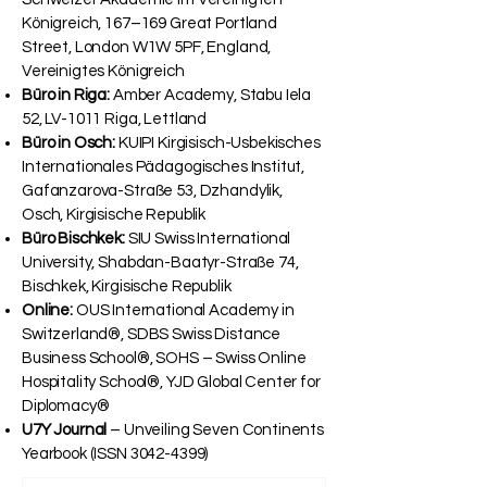
Königreich, 167–169 Great Portland
Street, London W1W 5PF, England,
Vereinigtes Königreich
Büro in Riga:
Amber Academy, Stabu Iela
52, LV-1011 Riga, Lettland
Büro in Osch:
KUIPI Kirgisisch-Usbekisches
Internationales Pädagogisches Institut,
Gafanzarova-Straße 53, Dzhandylik,
Osch, Kirgisische Republik
Büro Bischkek:
SIU Swiss International
University, Shabdan-Baatyr-Straße 74,
Bischkek, Kirgisische Republik
Online:
OUS International Academy in
Switzerland®, SDBS Swiss Distance
Business School®, SOHS – Swiss Online
Hospitality School®, YJD Global Center for
Diplomacy®
U7Y Journal
– Unveiling Seven Continents
Yearbook (ISSN
3042-4399)