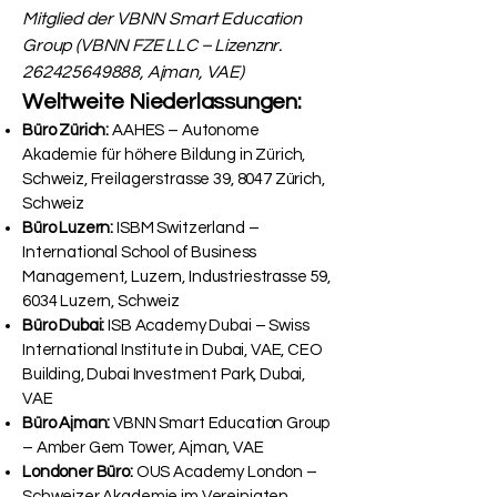
Mitglied der VBNN Smart Education
Group (VBNN FZE LLC – Lizenznr.
262425649888
, Ajman, VAE)
Weltweite Niederlassungen:
Büro Zürich:
AAHES – Autonome
Akademie für höhere Bildung in Zürich,
Schweiz, Freilagerstrasse 39, 8047 Zürich,
Schweiz
Büro Luzern:
ISBM Switzerland –
International School of Business
Management, Luzern, Industriestrasse 59,
6034 Luzern, Schweiz
Büro Dubai:
ISB Academy Dubai – Swiss
International Institute in Dubai, VAE, CEO
Building, Dubai Investment Park, Dubai,
VAE
Büro Ajman:
VBNN Smart Education Group
– Amber Gem Tower, Ajman, VAE
Londoner Büro:
OUS Academy London –
Schweizer Akademie im Vereinigten