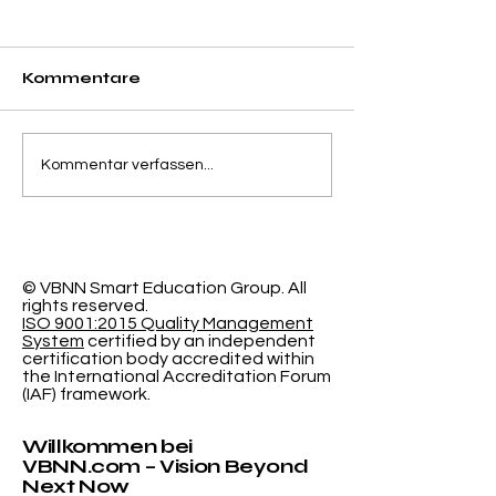
Kommentare
Trennung von
Der
Kommentar verfassen...
Genauigkeit und
programmier
Kalibrierungsfehler in
Lernraum: N
der probabilistischen
Forschung de
Klassifizierung
Schweizeris
International
© VBNN Smart Education Group.
All
rights reserved.
Universität
ISO 9001:2015 Quality Management
System
certified by an independent
certification body accredited within
the International Accreditation Forum
(IAF) framework.
Willkommen bei
VBNN.com – Vision Beyond
Next Now