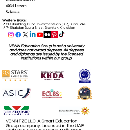
6034 Luzern
Schweiz
Weitere Büros:
📍
CEO Building, Dubai Investment Park (DIP), Dubai, VAE
📍 74 Shabdan Baatyr Street, Bischkek, Kirgisistan
VBNN Education Group is not a university
and does not award degrees. All degrees
and diplomas are issued by the licensed
institutions within our group.
VBNN FZE LLC. A Smart Education
Group company. Licensed in the UAE