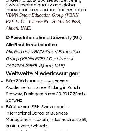
under No.
262425649888
. Delivering
Swiss-inspired quality and global
innovation in education and research.
VBNN Smart Education Group (VBNN
FZE LLC – License No.
262425649888
,
Ajman, UAE)
© Swiss International University (SIU).
Alle Rechte vorbehalten.
Mitglied der VBNN Smart Education
Group (VBNN FZE LLC – Lizenznr.
262425649888
, Ajman, VAE)
Weltweite Niederlassungen:
Büro Zürich:
AAHES – Autonome
Akademie für höhere Bildung in Zürich,
Schweiz, Freilagerstrasse 39, 8047 Zürich,
Schweiz
Büro Luzern:
ISBM Switzerland –
International School of Business
Management, Luzern, Industriestrasse 59,
6034 Luzern, Schweiz