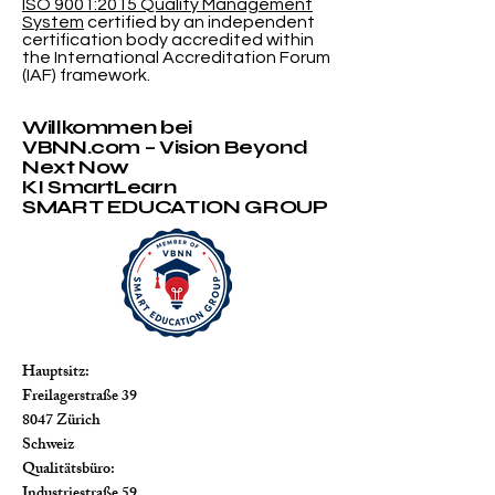
ISO 9001:2015 Quality Management
System
certified by an independent
certification body accredited within
the International Accreditation Forum
(IAF) framework.
Willkommen bei
VBNN.com – Vision Beyond
Next Now
KI SmartLearn
SMART EDUCATION GROUP
Hauptsitz:
Freilagerstraße 39
8047 Zürich
Schweiz
Qualitätsbüro:
Industriestraße 59