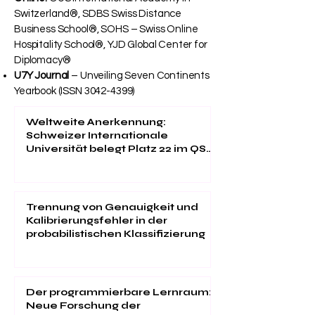
Switzerland®, SDBS Swiss Distance
Business School®, SOHS – Swiss Online
Hospitality School®, YJD Global Center for
Diplomacy®
U7Y Journal
– Unveiling Seven Continents
Yearbook (ISSN
3042-4399)
Weltweite Anerkennung:
Schweizer Internationale
Universität belegt Platz 22 im QS
EMBA Ranking 2026
Trennung von Genauigkeit und
Kalibrierungsfehler in der
probabilistischen Klassifizierung
Der programmierbare Lernraum:
Neue Forschung der