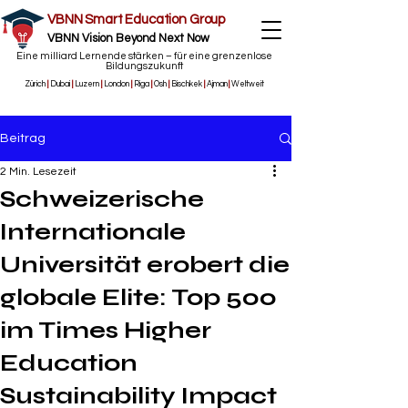
VBNN Smart Education Group
VBNN Vision Beyond Next Now
Eine milliard Lernende stärken – für eine grenzenlose
Bildungszukunft
Zürich
|
Dubai
|
Luzern
|
London
|
Riga
|
Osh
|
Bischkek
|
Ajman
|
Weltweit
Beitrag
2 Min. Lesezeit
Schweizerische
Internationale
Universität erobert die
globale Elite: Top 500
im Times Higher
Education
Sustainability Impact