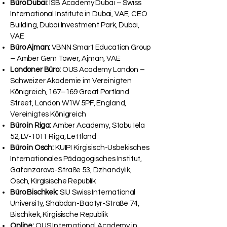
Büro Dubai:
ISB Academy Dubai – Swiss
International Institute in Dubai, VAE, CEO
Building, Dubai Investment Park, Dubai,
VAE
Büro Ajman:
VBNN Smart Education Group
– Amber Gem Tower, Ajman, VAE
Londoner Büro:
OUS Academy London –
Schweizer Akademie im Vereinigten
Königreich, 167–169 Great Portland
Street, London W1W 5PF, England,
Vereinigtes Königreich
Büro in Riga:
Amber Academy, Stabu Iela
52, LV-1011 Riga, Lettland
Büro in Osch:
KUIPI Kirgisisch-Usbekisches
Internationales Pädagogisches Institut,
Gafanzarova-Straße 53, Dzhandylik,
Osch, Kirgisische Republik
Büro Bischkek:
SIU Swiss International
University, Shabdan-Baatyr-Straße 74,
Bischkek, Kirgisische Republik
Online:
OUS International Academy in