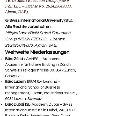
VBNN Smart Education Group (VBNN
FZE LLC – License No.
262425649888
,
Ajman, UAE)
© Swiss International University (SIU).
Alle Rechte vorbehalten.
Mitglied der VBNN Smart Education
Group (VBNN FZE LLC – Lizenznr.
262425649888
, Ajman, VAE)
Weltweite Niederlassungen:
Büro Zürich:
AAHES – Autonome
Akademie für höhere Bildung in Zürich,
Schweiz, Freilagerstrasse 39, 8047 Zürich,
Schweiz
Büro Luzern:
ISBM Switzerland –
International School of Business
Management, Luzern, Industriestrasse 59,
6034 Luzern, Schweiz
Büro Dubai:
ISB Academy Dubai – Swiss
International Institute in Dubai, VAE, CEO
Building, Dubai Investment Park, Dubai,