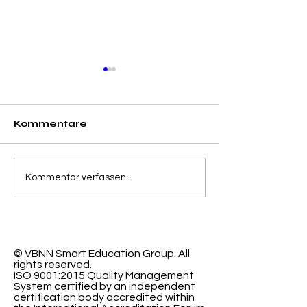
Kommentare
Trennung von
Der
Kommentar verfassen...
Genauigkeit und
programmier
Kalibrierungsfehler in
Lernraum: N
der probabilistischen
Forschung de
Klassifizierung
Schweizeris
International
© VBNN Smart Education Group.
All
rights reserved.
Universität
ISO 9001:2015 Quality Management
System
certified by an independent
certification body accredited within