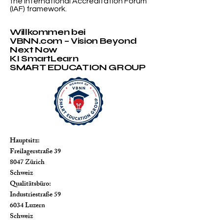
the International Accreditation Forum
(IAF) framework.
Willkommen bei
VBNN.com – Vision Beyond
Next Now
KI SmartLearn
SMART EDUCATION GROUP
Hauptsitz:
Freilagerstraße 39
8047 Zürich
Schweiz
Qualitätsbüro:
Industriestraße 59
6034 Luzern
Schweiz