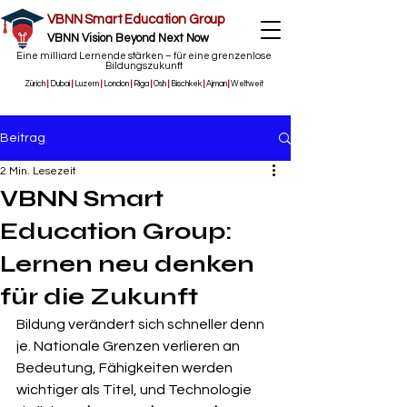
VBNN Smart Education Group
VBNN Vision Beyond Next Now
Eine milliard Lernende stärken – für eine grenzenlose
Bildungszukunft
Zürich
|
Dubai
|
Luzern
|
London
|
Riga
|
Osh
|
Bischkek
|
Ajman
|
Weltweit
Beitrag
2 Min. Lesezeit
VBNN Smart
Education Group:
Lernen neu denken
für die Zukunft
Bildung verändert sich schneller denn 
je. Nationale Grenzen verlieren an 
Bedeutung, Fähigkeiten werden 
wichtiger als Titel, und Technologie 