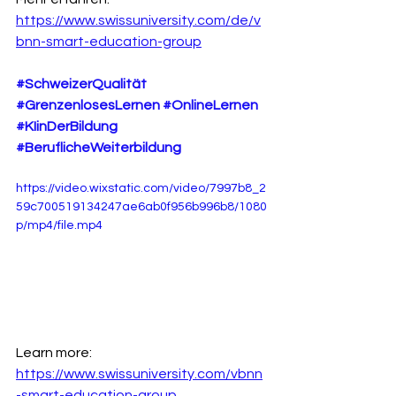
https://www.swissuniversity.com/de/v
bnn-smart-education-group
#SchweizerQualität
#GrenzenlosesLernen
#OnlineLernen
#KIinDerBildung
#BeruflicheWeiterbildung
https://video.wixstatic.com/video/7997b8_2
59c700519134247ae6ab0f956b996b8/1080
p/mp4/file.mp4
Learn more: 
https://www.swissuniversity.com/vbnn
-smart-education-group