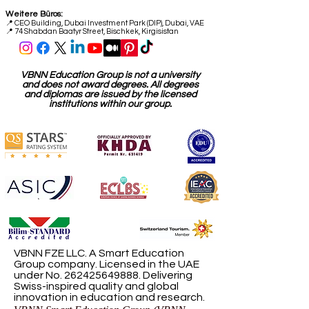
Weitere Büros:
📍
CEO Building, Dubai Investment Park (DIP), Dubai, VAE
📍 74 Shabdan Baatyr Street, Bischkek, Kirgisistan
VBNN Education Group is not a university
and does not award degrees. All degrees
and diplomas are issued by the licensed
institutions within our group.
VBNN FZE LLC. A Smart Education
Group company. Licensed in the UAE
under No.
262425649888
. Delivering
Swiss-inspired quality and global
innovation in education and research.