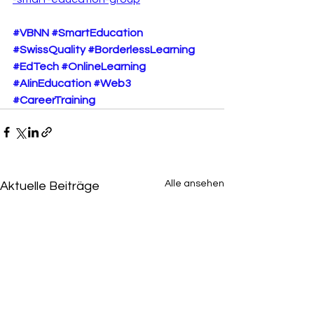
#VBNN
#SmartEducation
#SwissQuality
#BorderlessLearning
#EdTech
#OnlineLearning
#AIinEducation
#Web3
#CareerTraining
Alle ansehen
Aktuelle Beiträge