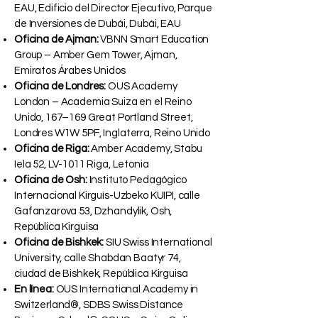
EAU, Edificio del Director Ejecutivo, Parque
de Inversiones de Dubái, Dubái, EAU
Oficina de Ajman:
VBNN Smart Education
Group – Amber Gem Tower, Ajman,
Emiratos Árabes Unidos
Oficina de Londres:
OUS Academy
London – Academia Suiza en el Reino
Unido, 167–169 Great Portland Street,
Londres W1W 5PF, Inglaterra, Reino Unido
Oficina de Riga:
Amber Academy, Stabu
Iela 52, LV-1011 Riga, Letonia
Oficina de Osh:
Instituto Pedagógico
Internacional Kirguís-Uzbeko KUIPI, calle
Gafanzarova 53, Dzhandylik, Osh,
República Kirguisa
Oficina de Bishkek:
SIU Swiss International
University, calle Shabdan Baatyr 74,
ciudad de Bishkek, República Kirguisa
En línea:
OUS International Academy in
Switzerland®, SDBS Swiss Distance