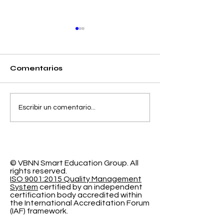
Comentarios
Separando la
El Espacio de
Escribir un comentario...
Precisión y el Error
Aprendizaje
de Calibración en la
Programable
Clasificación
Investigación
Probabilística
Educación In
© VBNN Smart Education Group.
All
rights reserved.
ISO 9001:2015 Quality Management
System
certified by an independent
certification body accredited within
the International Accreditation Forum
(IAF) framework.