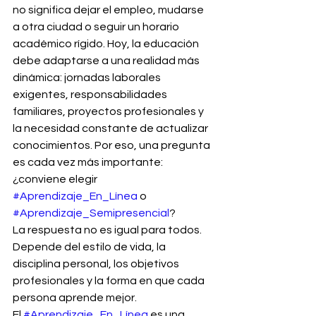
no significa dejar el empleo, mudarse 
a otra ciudad o seguir un horario 
académico rígido. Hoy, la educación 
debe adaptarse a una realidad más 
dinámica: jornadas laborales 
exigentes, responsabilidades 
familiares, proyectos profesionales y 
la necesidad constante de actualizar 
conocimientos. Por eso, una pregunta 
es cada vez más importante: 
¿conviene elegir 
#Aprendizaje_En_Línea
 o 
#Aprendizaje_Semipresencial
?
La respuesta no es igual para todos. 
Depende del estilo de vida, la 
disciplina personal, los objetivos 
profesionales y la forma en que cada 
persona aprende mejor.
El 
#Aprendizaje_En_Línea
 es una 