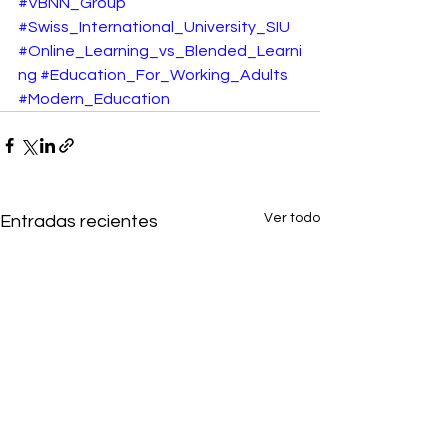
#VBNN_Group
#Swiss_International_University_SIU
#Online_Learning_vs_Blended_Learni
ng
#Education_For_Working_Adults
#Modern_Education
Ver todo
Entradas recientes