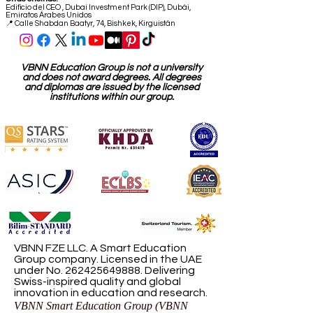
Edificio del CEO
,
Dubai Investment Park (DIP), Dubái,
Emiratos Árabes Unidos
📍 Calle Shabdan Baatyr, 74, Bishkek, Kirguistán
VBNN Education Group is not a university
and does not award degrees. All degrees
and diplomas are issued by the licensed
institutions within our group.
VBNN FZE LLC. A Smart Education
Group company. Licensed in the UAE
under No.
262425649888
. Delivering
Swiss-inspired quality and global
innovation in education and research.
VBNN Smart Education Group (VBNN