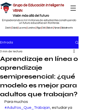
Grupo de Educación Inteligente
VBNN
​Visión más allá del futuro
Empoderando a mil millones de estudiantes construyendo
un futuro educativo sin fronteras
Zúrich
|
Dubái
|
Lucerna
|
Londres
|
Riga
|
Osh
|
Biskek
|
Ajman
|
Globalmente
Entrada
3 min de lectura
Aprendizaje en línea o
aprendizaje
semipresencial: ¿qué
modelo es mejor para
adultos que trabajan?
Para muchos 
#Adultos_Que_Trabajan
, estudiar ya 